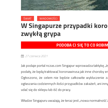
ŚWIAT
WIADOMOŚCI
W Singapurze przypadki koro
zwykłą grypa
PODOBA CI SIĘ TO CO ROBI
27 czerwca 2021
Jak podaje portal nczas.com Singapur wprowadza taktykę „ży
podały, że będą traktować koronawirusa jak inne choroby e
Ogłoszono, że celem nie będzie całkowite wykluczenie za
ogłaszania codziennych ilości przypadków zakażeń, ani inny
udać się do sklepu lub iść do pracy.
Władze Singapuru uważają, że teraz jest „nowa normalność ż