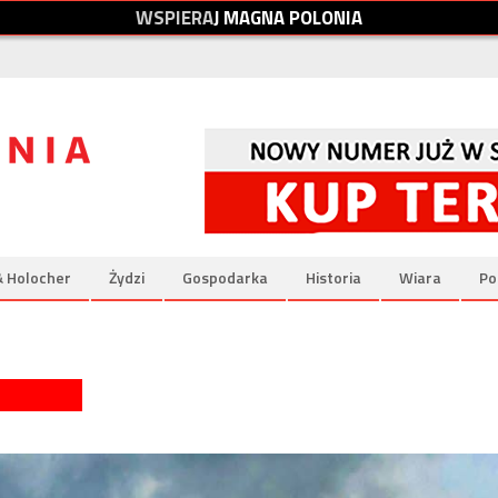
W
S
P
I
E
R
A
J
M
A
G
N
A
P
O
L
O
N
I
A
& Holocher
Żydzi
Gospodarka
Historia
Wiara
Po