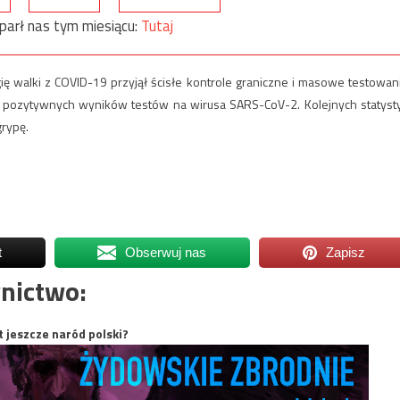
parł nas tym miesiącu:
Tutaj
gię walki z COVID-19 przyjął ścisłe kontrole graniczne i masowe testowan
ie pozytywnych wyników testów na wirusa SARS-CoV-2. Kolejnych statyst
grypę.
t
Obserwuj nas
Zapisz
nictwo:
t jeszcze naród polski?