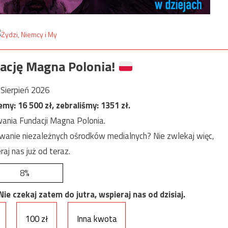
ację Magna Polonia!
Sierpień 2026
jemy:
16 500
zł, zebraliśmy:
1351
zł.
ania Fundacji Magna Polonia.
anie niezależnych ośrodków medialnych? Nie zwlekaj więc,
raj nas już od teraz.
8%
e czekaj zatem do jutra, wspieraj nas od dzisiaj.
100 zł
Inna kwota