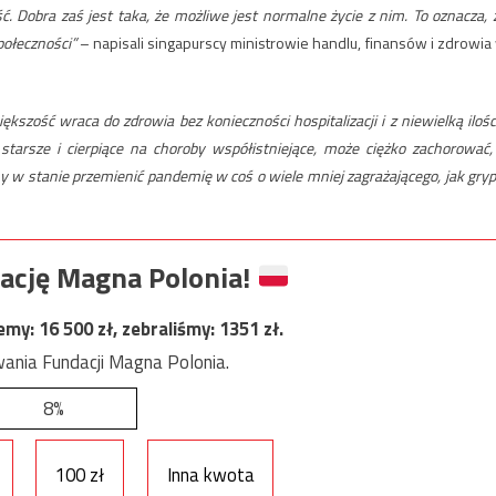
. Dobra zaś jest taka, że możliwe jest normalne życie z nim. To oznacza, 
połeczności”
– napisali singapurscy ministrowie handlu, finansów i zdrowia
kszość wraca do zdrowia bez konieczności hospitalizacji i z niewielką ilośc
starsze i cierpiące na choroby współistniejące, może ciężko zachorować,
 w stanie przemienić pandemię w coś o wiele mniej zagrażającego, jak gryp
ację Magna Polonia!
jemy:
16 500
zł, zebraliśmy:
1351
zł.
ania Fundacji Magna Polonia.
8%
100 zł
Inna kwota