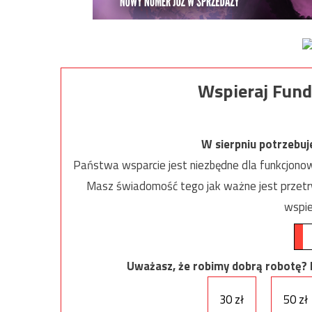
Wspieraj Fund
W sierpniu potrzebu
Państwa wsparcie jest niezbędne dla funkcjonow
Masz świadomość tego jak ważne jest przetrw
wspie
Uważasz, że robimy dobrą robotę? Ni
30 zł
50 zł