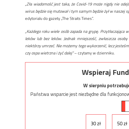
„Zła wiadomość jest taka, że Covid-19 może nigdy nie odejść
wirus będzie się mutował i tym samym będzie żył w naszej s
edytorialu do gazety „The Straits Times”.
„Każdego roku wiele osób zapada na grypę. Przytłaczająca wię
leków lub bez leków. Jednak mniejszość, zwłaszcza osoby 
niektórzy umrzeć. Nie możemy tego wykorzenić, lecz jesteśmy
czy ospa wietrzna i żyć dalej”
– czytamy w dzienniku.
Wspieraj Fund
W sierpniu potrzebu
Państwa wsparcie jest niezbędne dla funkcjonow
30 zł
50 zł