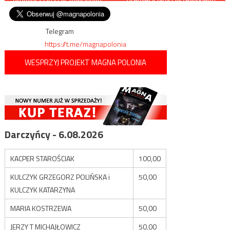
premiera Jana Olszewskiego
którego doczesne szczątki
wpisu
spoczną na warszawskich
Powązkach
Telegram
https://t.me/magnapolonia
WESPRZYJ PROJEKT MAGNA POLONIA
Darczyńcy - 6.08.2026
KACPER STAROŚCIAK
100,00
KULCZYK GRZEGORZ POLIŃSKA i
50,00
KULCZYK KATARZYNA
MARIA KOSTRZEWA
50,00
JERZY T MICHAJŁOWICZ
50,00