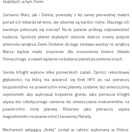
skalistych, w tym Ziemi.
Zarówno Mars, jak i Ziemia, powstały z tej samej pierwotnej materii
ponad 4,5 miliarda lat temu, ale obecnie są bardzo różne. Dlaczego ich
ewolucja potoczyła się inaczej? Na to pytanie próbują odpowiedzieć
badacze. Spośród planet skalistych obecnie dobrze znamy jedynie
własności wnętrza Ziemi. Dodanie do tego zestawu wiedzy nt. wnętrza
Marsa będzie miało znaczenie dla zrozumienia historii Układu
Słonecznego, a nawet wpłynie na badania planet pozasłonecznych.
Sonda InSight wykona kilka pionierskich zadań. Oprócz rekordowej
głębokości, na którą ma wwiercić się Kret HP3 po raz pierwszy
bezpośrednio na powierzchni innej planety zostanie też umieszczony
sejsmometr, aby wykrywać trzęsienia gruntu. Jako pierwsza InSight
używa też robotycznego ramienia do umieszczania instrumentów na
powierzchni innej planety. Również jako pierwsza używa
magnetometru na powierzchni Czerwonej Planety.
Mechanizm wbijający „Kreta” został w całości wykonany w Polsce.