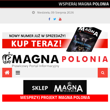
W
S
P
I
E
R
A
J
M
A
G
N
A
P
O
L
O
N
I
A
Niedziela, 09 Sierpnia 2026
WESPRZYJ PROJEKT MAGNA POLONIA