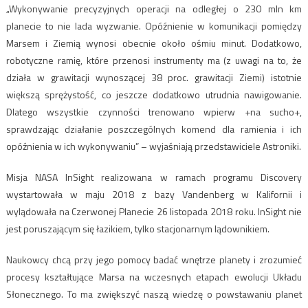
„Wykonywanie precyzyjnych operacji na odległej o 230 mln km
planecie to nie lada wyzwanie. Opóźnienie w komunikacji pomiędzy
Marsem i Ziemią wynosi obecnie około ośmiu minut. Dodatkowo,
robotyczne ramię, które przenosi instrumenty ma (z uwagi na to, że
działa w grawitacji wynoszącej 38 proc. grawitacji Ziemi) istotnie
większą sprężystość, co jeszcze dodatkowo utrudnia nawigowanie.
Dlatego wszystkie czynności trenowano wpierw +na sucho+,
sprawdzając działanie poszczególnych komend dla ramienia i ich
opóźnienia w ich wykonywaniu” – wyjaśniają przedstawiciele Astroniki.
Misja NASA InSight realizowana w ramach programu Discovery
wystartowała w maju 2018 z bazy Vandenberg w Kalifornii i
wylądowała na Czerwonej Planecie 26 listopada 2018 roku. InSight nie
jest poruszającym się łazikiem, tylko stacjonarnym lądownikiem.
Naukowcy chcą przy jego pomocy badać wnętrze planety i zrozumieć
procesy kształtujące Marsa na wczesnych etapach ewolucji Układu
Słonecznego. To ma zwiększyć naszą wiedzę o powstawaniu planet