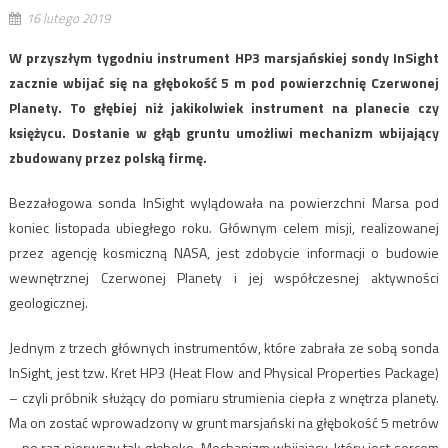
16 lutego 2019
W przyszłym tygodniu instrument HP3 marsjańskiej sondy InSight
zacznie wbijać się na głębokość 5 m pod powierzchnię Czerwonej
Planety. To głębiej niż jakikolwiek instrument na planecie czy
księżycu. Dostanie w głąb gruntu umożliwi mechanizm wbijający
zbudowany przez polską firmę.
Bezzałogowa sonda InSight wylądowała na powierzchni Marsa pod
koniec listopada ubiegłego roku. Głównym celem misji, realizowanej
przez agencję kosmiczną NASA, jest zdobycie informacji o budowie
wewnętrznej Czerwonej Planety i jej współczesnej aktywności
geologicznej.
Jednym z trzech głównych instrumentów, które zabrała ze sobą sonda
InSight, jest tzw. Kret HP3 (Heat Flow and Physical Properties Package)
– czyli próbnik służący do pomiaru strumienia ciepła z wnętrza planety.
Ma on zostać wprowadzony w grunt marsjański na głębokość 5 metrów
– po raz pierwszy tak głęboko. Mechanizm wbijający, który jest sercem