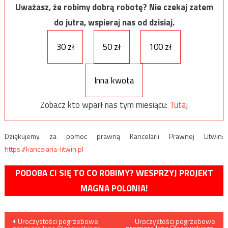
Uważasz, że robimy dobrą robotę? Nie czekaj zatem
do jutra, wspieraj nas od dzisiaj.
30 zł
50 zł
100 zł
Inna kwota
Zobacz kto wparł nas tym miesiącu:
Tutaj
Dziękujemy za pomoc prawną Kancelarii Prawnej Litwin:
https://kancelaria-litwin.pl
PODOBA CI SIĘ TO CO ROBIMY? WESPRZYJ PROJEKT
MAGNA POLONIA!
Nawigacja
Uroczystości pogrzebowe
Uroczystości pogrzebowe
premiera Jana Olszewskiego,