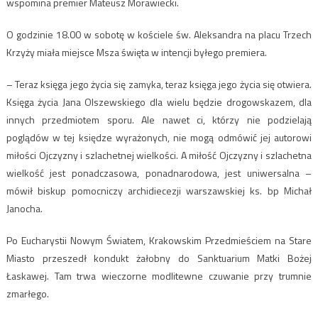
wspomina premier Mateusz Morawiecki.
O godzinie 18.00 w sobotę w kościele św. Aleksandra na placu Trzech
Krzyży miała miejsce Msza święta w intencji byłego premiera.
– Teraz księga jego życia się zamyka, teraz księga jego życia się otwiera.
Księga życia Jana Olszewskiego dla wielu będzie drogowskazem, dla
innych przedmiotem sporu. Ale nawet ci, którzy nie podzielają
poglądów w tej księdze wyrażonych, nie mogą odmówić jej autorowi
miłości Ojczyzny i szlachetnej wielkości. A miłość Ojczyzny i szlachetna
wielkość jest ponadczasowa, ponadnarodowa, jest uniwersalna –
mówił biskup pomocniczy archidiecezji warszawskiej ks. bp Michał
Janocha.
Po Eucharystii Nowym Światem, Krakowskim Przedmieściem na Stare
Miasto przeszedł kondukt żałobny do Sanktuarium Matki Bożej
Łaskawej. Tam trwa wieczorne modlitewne czuwanie przy trumnie
zmarłego.