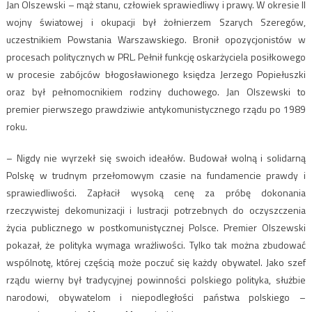
Jan Olszewski – mąż stanu, człowiek sprawiedliwy i prawy. W okresie II
wojny światowej i okupacji był żołnierzem Szarych Szeregów,
uczestnikiem Powstania Warszawskiego. Bronił opozycjonistów w
procesach politycznych w PRL. Pełnił funkcję oskarżyciela posiłkowego
w procesie zabójców błogosławionego księdza Jerzego Popiełuszki
oraz był pełnomocnikiem rodziny duchowego. Jan Olszewski to
premier pierwszego prawdziwie antykomunistycznego rządu po 1989
roku.
– Nigdy nie wyrzekł się swoich ideałów. Budował wolną i solidarną
Polskę w trudnym przełomowym czasie na fundamencie prawdy i
sprawiedliwości. Zapłacił wysoką cenę za próbę dokonania
rzeczywistej dekomunizacji i lustracji potrzebnych do oczyszczenia
życia publicznego w postkomunistycznej Polsce. Premier Olszewski
pokazał, że polityka wymaga wrażliwości. Tylko tak można zbudować
wspólnotę, której częścią może poczuć się każdy obywatel. Jako szef
rządu wierny był tradycyjnej powinności polskiego polityka, służbie
narodowi, obywatelom i niepodległości państwa polskiego –