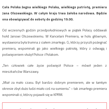
Cała Polska żegna wielkiego Polaka, wielkiego patriotę, premiera
Jana Olszewskiego. W całym kraju trwa żałoba narodowa. Będzie
ona obowiązywać do soboty do godziny 19.00.
Od wczesnych godzin przedpołudniowych w piątek Polacy oddawali
hołd Janowi Olszewskiemu. W Kancelarii Premiera, w holu głównym,
wystawiona była trumna z ciałem zmarłego. Ci, którzy przyszli pożegnać
premiera, wspominali go jako wielkiego patriotę, który z odwagą i
poświęceniem służył Polsce i Polakom.
„Ten człowiek całe życie poświęcił Polsce – mówił jeden z
mieszkańców Warszawy.
„Miał za mało czasu. Był bardzo dobrym premierem, ale w tamtym
okresie zbyt dużo ludzi miało coś na sumieniu.” – tak zmarłego premiera
wspominali ci, którzy pojawili się w KPRM.