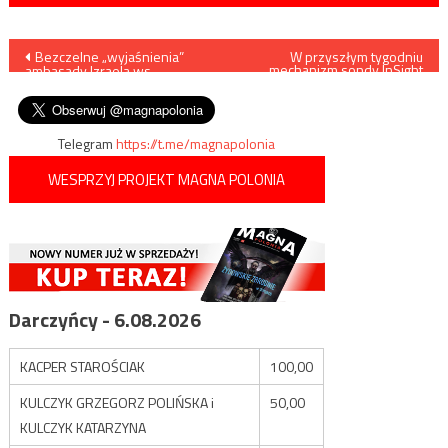
Nawigacja
Bezczelne „wyjaśnienia”
W przyszłym tygodniu
mechanizm sondy InSight
ambasady Izraela ws.
rozpocznie wbijanie w grunt
wpisu
wypowiedzi Netanjahu
Marsa
Telegram
https://t.me/magnapolonia
WESPRZYJ PROJEKT MAGNA POLONIA
Darczyńcy - 6.08.2026
KACPER STAROŚCIAK
100,00
KULCZYK GRZEGORZ POLIŃSKA i
50,00
KULCZYK KATARZYNA