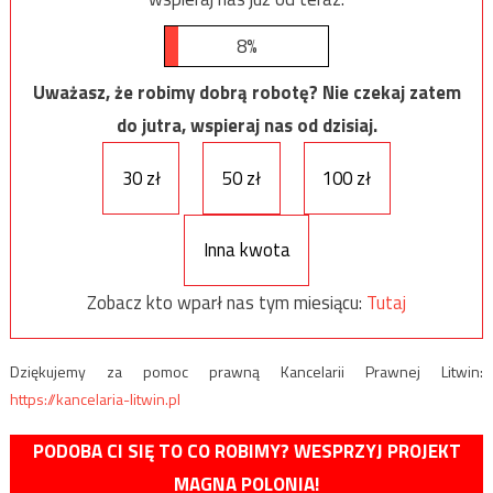
8%
Uważasz, że robimy dobrą robotę? Nie czekaj zatem
do jutra, wspieraj nas od dzisiaj.
30 zł
50 zł
100 zł
Inna kwota
Zobacz kto wparł nas tym miesiącu:
Tutaj
Dziękujemy za pomoc prawną Kancelarii Prawnej Litwin:
https://kancelaria-litwin.pl
PODOBA CI SIĘ TO CO ROBIMY? WESPRZYJ PROJEKT
MAGNA POLONIA!