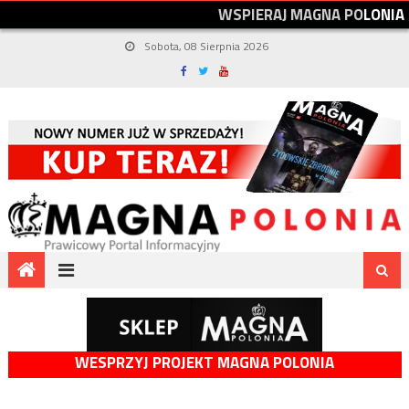
W
S
P
I
E
R
A
J
M
A
G
N
A
P
O
L
O
N
I
A
Sobota, 08 Sierpnia 2026
WESPRZYJ PROJEKT MAGNA POLONIA