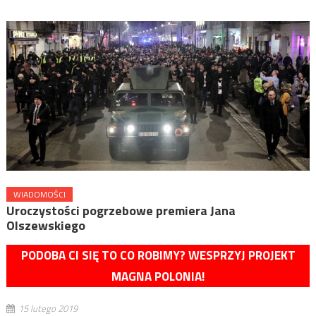
WIADOMOŚCI
Uroczystości pogrzebowe premiera Jana
Olszewskiego
PODOBA CI SIĘ TO CO ROBIMY? WESPRZYJ PROJEKT
MAGNA POLONIA!
15 lutego 2019