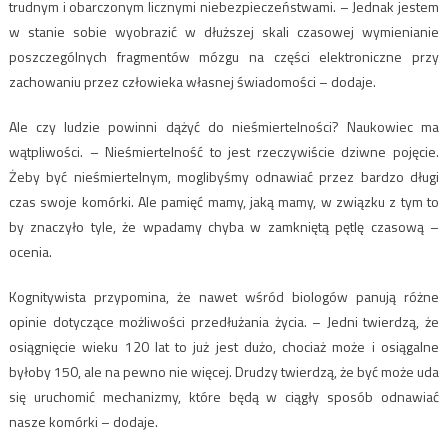
trudnym i obarczonym licznymi niebezpieczeństwami. – Jednak jestem
w stanie sobie wyobrazić w dłuższej skali czasowej wymienianie
poszczególnych fragmentów mózgu na części elektroniczne przy
zachowaniu przez człowieka własnej świadomości – dodaje.
Ale czy ludzie powinni dążyć do nieśmiertelności? Naukowiec ma
wątpliwości. – Nieśmiertelność to jest rzeczywiście dziwne pojęcie.
Żeby być nieśmiertelnym, moglibyśmy odnawiać przez bardzo długi
czas swoje komórki. Ale pamięć mamy, jaką mamy, w związku z tym to
by znaczyło tyle, że wpadamy chyba w zamkniętą pętlę czasową –
ocenia.
Kognitywista przypomina, że nawet wśród biologów panują różne
opinie dotyczące możliwości przedłużania życia. – Jedni twierdzą, że
osiągnięcie wieku 120 lat to już jest dużo, chociaż może i osiągalne
byłoby 150, ale na pewno nie więcej. Drudzy twierdzą, że być może uda
się uruchomić mechanizmy, które będą w ciągły sposób odnawiać
nasze komórki – dodaje.