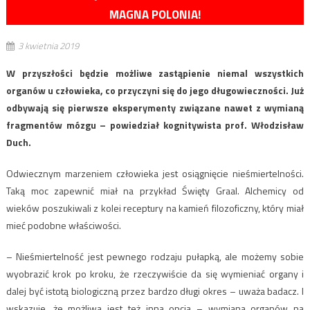
MAGNA POLONIA!
3 kwietnia 2019
W przyszłości będzie możliwe zastąpienie niemal wszystkich
organów u człowieka, co przyczyni się do jego długowieczności. Już
odbywają się pierwsze eksperymenty związane nawet z wymianą
fragmentów mózgu – powiedział kognitywista prof. Włodzisław
Duch.
Odwiecznym marzeniem człowieka jest osiągnięcie nieśmiertelności.
Taką moc zapewnić miał na przykład Święty Graal. Alchemicy od
wieków poszukiwali z kolei receptury na kamień filozoficzny, który miał
mieć podobne właściwości.
– Nieśmiertelność jest pewnego rodzaju pułapką, ale możemy sobie
wyobrazić krok po kroku, że rzeczywiście da się wymieniać organy i
dalej być istotą biologiczną przez bardzo długi okres – uważa badacz. I
wskazuje, że możliwa jest też inna opcja – wymiana organów na