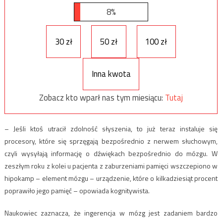
8%
30 zł
50 zł
100 zł
Inna kwota
Zobacz kto wparł nas tym miesiącu:
Tutaj
– Jeśli ktoś utracił zdolność słyszenia, to już teraz instaluje się
procesory, które się sprzęgają bezpośrednio z nerwem słuchowym,
czyli wysyłają informację o dźwiękach bezpośrednio do mózgu. W
zeszłym roku z kolei u pacjenta z zaburzeniami pamięci wszczepiono w
hipokamp – element mózgu – urządzenie, które o kilkadziesiąt procent
poprawiło jego pamięć – opowiada kognitywista.
Naukowiec zaznacza, że ingerencja w mózg jest zadaniem bardzo