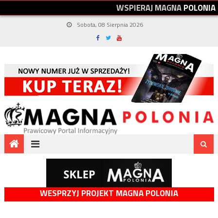
W
S
P
I
E
R
A
J
M
A
G
N
A
P
O
L
O
N
I
A
Sobota, 08 Sierpnia 2026
WESPRZYJ PROJEKT MAGNA POLONIA