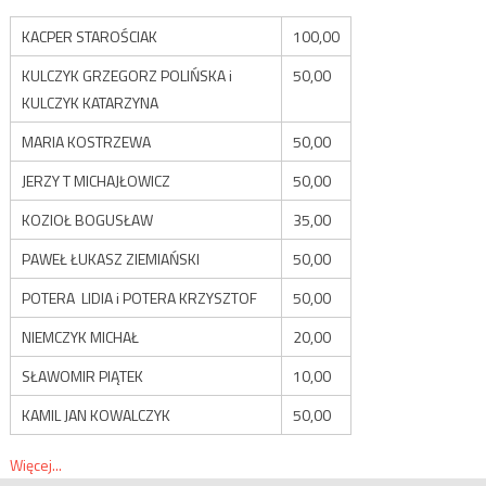
KACPER STAROŚCIAK
100,00
KULCZYK GRZEGORZ POLIŃSKA i
50,00
KULCZYK KATARZYNA
MARIA KOSTRZEWA
50,00
JERZY T MICHAJŁOWICZ
50,00
KOZIOŁ BOGUSŁAW
35,00
PAWEŁ ŁUKASZ ZIEMIAŃSKI
50,00
POTERA LIDIA i POTERA KRZYSZTOF
50,00
NIEMCZYK MICHAŁ
20,00
SŁAWOMIR PIĄTEK
10,00
KAMIL JAN KOWALCZYK
50,00
Więcej...