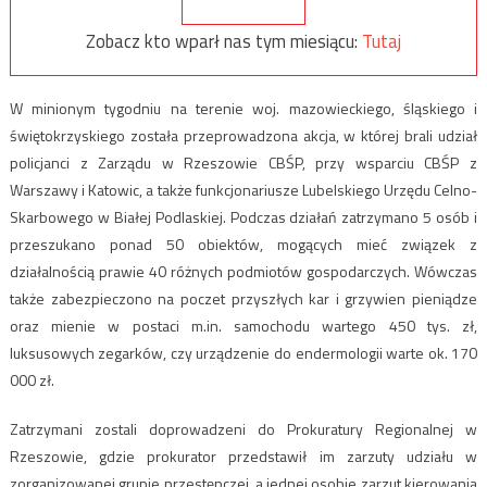
Zobacz kto wparł nas tym miesiącu:
Tutaj
W minionym tygodniu na terenie woj. mazowieckiego, śląskiego i
świętokrzyskiego została przeprowadzona akcja, w której brali udział
policjanci z Zarządu w Rzeszowie CBŚP, przy wsparciu CBŚP z
Warszawy i Katowic, a także funkcjonariusze Lubelskiego Urzędu Celno-
Skarbowego w Białej Podlaskiej. Podczas działań zatrzymano 5 osób i
przeszukano ponad 50 obiektów, mogących mieć związek z
działalnością prawie 40 różnych podmiotów gospodarczych. Wówczas
także zabezpieczono na poczet przyszłych kar i grzywien pieniądze
oraz mienie w postaci m.in. samochodu wartego 450 tys. zł,
luksusowych zegarków, czy urządzenie do endermologii warte ok. 170
000 zł.
Zatrzymani zostali doprowadzeni do Prokuratury Regionalnej w
Rzeszowie, gdzie prokurator przedstawił im zarzuty udziału w
zorganizowanej grupie przestępczej, a jednej osobie zarzut kierowania