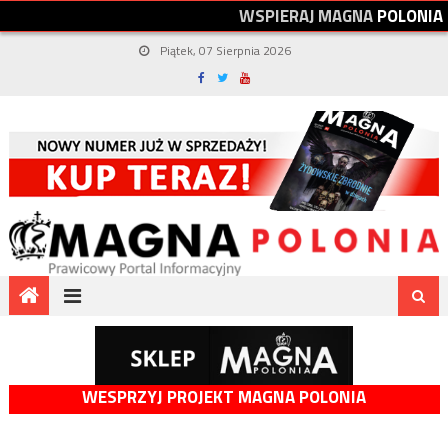
W
S
P
I
E
R
A
J
M
A
G
N
A
P
O
L
O
N
I
A
Piątek, 07 Sierpnia 2026
WESPRZYJ PROJEKT MAGNA POLONIA