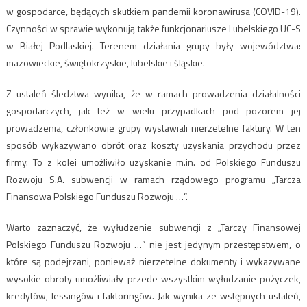
w gospodarce, będących skutkiem pandemii koronawirusa (COVID-19).
Czynności w sprawie wykonują także funkcjonariusze Lubelskiego UC-S
w Białej Podlaskiej. Terenem działania grupy były województwa:
mazowieckie, świętokrzyskie, lubelskie i śląskie.
Z ustaleń śledztwa wynika, że w ramach prowadzenia działalności
gospodarczych, jak też w wielu przypadkach pod pozorem jej
prowadzenia, członkowie grupy wystawiali nierzetelne faktury. W ten
sposób wykazywano obrót oraz koszty uzyskania przychodu przez
firmy. To z kolei umożliwiło uzyskanie m.in. od Polskiego Funduszu
Rozwoju S.A. subwencji w ramach rządowego programu „Tarcza
Finansowa Polskiego Funduszu Rozwoju …”.
Warto zaznaczyć, że wyłudzenie subwencji z „Tarczy Finansowej
Polskiego Funduszu Rozwoju …” nie jest jedynym przestępstwem, o
które są podejrzani, ponieważ nierzetelne dokumenty i wykazywane
wysokie obroty umożliwiały przede wszystkim wyłudzanie pożyczek,
kredytów, lessingów i faktoringów. Jak wynika ze wstępnych ustaleń,