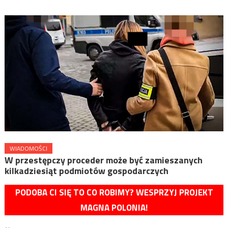
WIADOMOŚCI
W przestępczy proceder może być zamieszanych
kilkadziesiąt podmiotów gospodarczych
PODOBA CI SIĘ TO CO ROBIMY? WESPRZYJ PROJEKT
MAGNA POLONIA!