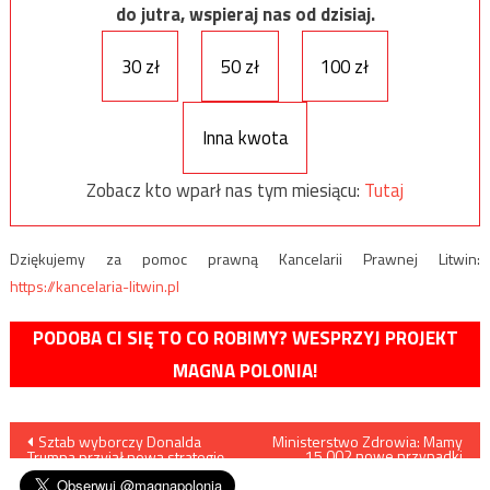
do jutra, wspieraj nas od dzisiaj.
30 zł
50 zł
100 zł
Inna kwota
Zobacz kto wparł nas tym miesiącu:
Tutaj
Dziękujemy za pomoc prawną Kancelarii Prawnej Litwin:
https://kancelaria-litwin.pl
PODOBA CI SIĘ TO CO ROBIMY? WESPRZYJ PROJEKT
MAGNA POLONIA!
Nawigacja
Sztab wyborczy Donalda
Ministerstwo Zdrowia: Mamy
15.002 nowe przypadki
Trumpa przyjął nową strategię
zakażenia koronawirusem,
wpisu
zmarło 156 osób