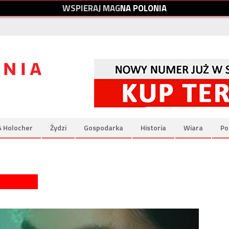
W
S
P
I
E
R
A
J
M
A
G
N
A
P
O
L
O
N
I
A
& Holocher
Żydzi
Gospodarka
Historia
Wiara
Po