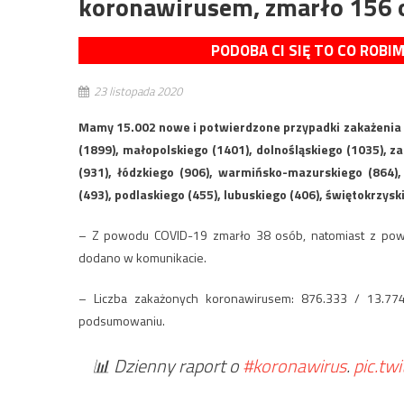
koronawirusem, zmarło 156 
PODOBA CI SIĘ TO CO ROBI
23 listopada 2020
Mamy 15.002 nowe i potwierdzone przypadki zakażenia
(1899), małopolskiego (1401), dolnośląskiego (1035),
(931), łódzkiego (906), warmińsko-mazurskiego (864), 
(493), podlaskiego (455), lubuskiego (406), świętokrzy
– Z powodu COVID-19 zmarło 38 osób, natomiast z powo
dodano w komunikacie.
– Liczba zakażonych koronawirusem: 876.333 / 13.77
podsumowaniu.
📊 Dzienny raport o
#koronawirus
.
pic.tw