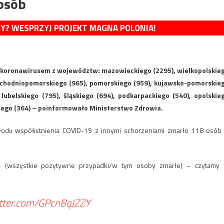
osób
MY? WESPRZYJ PROJEKT MAGNA POLONIA!
 koronawirusem z województw: mazowieckiego (2295), wielkopolskie
 zachodniopomorskiego (965), pomorskiego (959), kujawsko-pomorskie
lubelskiego (795), śląskiego (694), podkarpackiego (540), opolskie
skiego (364) – poinformowało Ministerstwo Zdrowia.
du współistnienia COVID-19 z innymi schorzeniami zmarło 118 osób
4 (wszystkie pozytywne przypadki/w tym osoby zmarłe) – czytamy
itter.com/GPcnBqJZZY