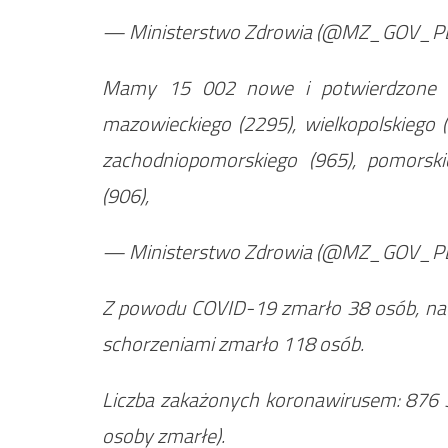
— Ministerstwo Zdrowia (@MZ_GOV_P
Mamy 15 002 nowe i potwierdzone p
mazowieckiego (2295), wielkopolskiego (
zachodniopomorskiego (965), pomorski
(906),
— Ministerstwo Zdrowia (@MZ_GOV_P
Z powodu COVID-19 zmarło 38 osób, nat
schorzeniami zmarło 118 osób.
Liczba zakażonych koronawirusem: 876 
osoby zmarłe).