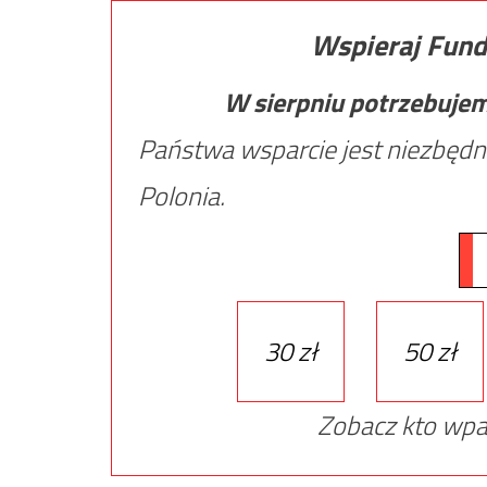
Wspieraj Fund
W sierpniu potrzebuje
Państwa wsparcie jest niezbędn
Polonia.
30 zł
50 zł
Zobacz kto wpa