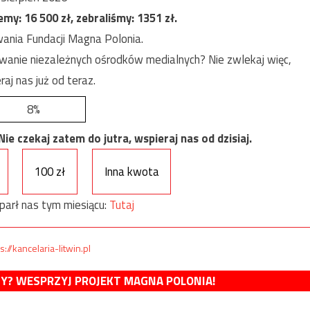
jemy:
16 500
zł, zebraliśmy:
1351
zł.
ania Fundacji Magna Polonia.
anie niezależnych ośrodków medialnych? Nie zwlekaj więc,
raj nas już od teraz.
8%
e czekaj zatem do jutra, wspieraj nas od dzisiaj.
100 zł
Inna kwota
parł nas tym miesiącu:
Tutaj
s://kancelaria-litwin.pl
MY? WESPRZYJ PROJEKT MAGNA POLONIA!