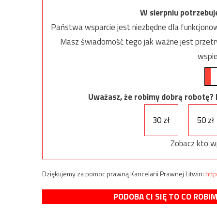
W sierpniu potrzebu
Państwa wsparcie jest niezbędne dla funkcjonow
Masz świadomość tego jak ważne jest przetrw
wspie
Uważasz, że robimy dobrą robotę? Ni
30 zł
50 zł
Zobacz kto w
Dziękujemy za pomoc prawną Kancelarii Prawnej Litwin:
http
PODOBA CI SIĘ TO CO ROBI