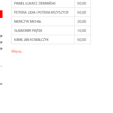
PAWEŁ ŁUKASZ ZIEMIAŃSKI
50,00
POTERA LIDIA i POTERA KRZYSZTOF
50,00
NIEMCZYK MICHAŁ
20,00
SŁAWOMIR PIĄTEK
10,00
go
KAMIL JAN KOWALCZYK
50,00
go
go
Więcej...
 –
 w