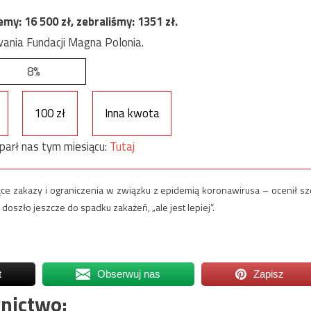
jemy:
16 500
zł, zebraliśmy:
1351
zł.
ania Fundacji Magna Polonia.
8%
100 zł
Inna kwota
parł nas tym miesiącu:
Tutaj
e zakazy i ograniczenia w związku z epidemią koronawirusa – ocenił sz
 doszło jeszcze do spadku zakażeń, „ale jest lepiej”.
t
Obserwuj nas
Zapisz
nictwo: