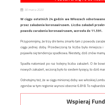
30 marca 2020
W ciągu ostatnich 24 godzin we Włoszech odnotowan
przez zakażenie koronawirusem. Liczba zakażeń przekroc
powodu zarażenia koronawirusem, wzrosła do 11.591.
Przypomnijmy, że trzy dni temu zmarło tam z powodu zaraż
ciągu jednej doby. Przedwczoraj ta liczba była mniejsza
pojawiła się tendencja spadkowa. Niestety, dziś znów mam
Spadła natomiast po raz kolejny liczba zakażeń. O ile 
nowych zakażeń, wczoraj było to siedem tysięcy, to dziś ma
Odnotujmy też, że w ciągu minionej doby we włoskiej Lomb
zgonów w tym regionie wynosi obecnie 6.818. To najbardziej
Wspieraj Fund