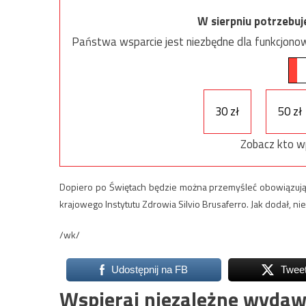
W sierpniu potrzebu
Państwa wsparcie jest niezbędne dla funkcjonow
30 zł
50 zł
Zobacz kto w
Dopiero po Świętach będzie można przemyśleć obowiązując
krajowego Instytutu Zdrowia Silvio Brusaferro. Jak dodał, nie
/wk/
Udostępnij na FB
Twee
Wspieraj niezależne wydaw