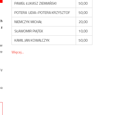
PAWEŁ ŁUKASZ ZIEMIAŃSKI
50,00
POTERA LIDIA i POTERA KRZYSZTOF
50,00
ch
NIEMCZYK MICHAŁ
20,00
 z
SŁAWOMIR PIĄTEK
10,00
KAMIL JAN KOWALCZYK
50,00
 w
że
Więcej...
cy
ba