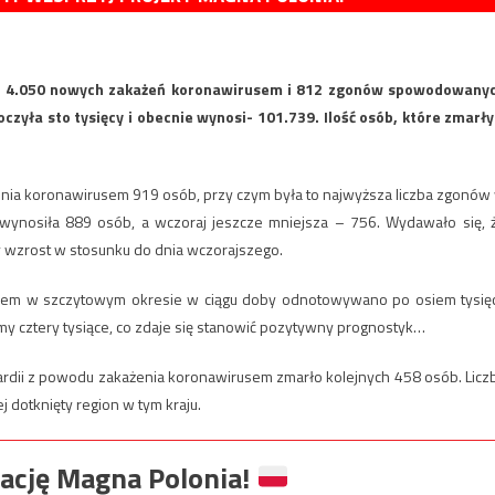
o 4.050 nowych zakażeń koronawirusem i 812 zgonów spowodowany
zyła sto tysięcy i obecnie wynosi- 101.739. Ilość osób, które zmarły
enia koronawirusem 919 osób, przy czym była to najwyższa liczba zgonów
 i wynosiła 889 osób, a wczoraj jeszcze mniejsza – 756. Wydawało się, 
y wzrost w stosunku do dnia wczorajszego.
bowiem w szczytowym okresie w ciągu doby odnotowywano po osiem tysię
my cztery tysiące, co zdaje się stanowić pozytywny prognostyk…
ardii z powodu zakażenia koronawirusem zmarło kolejnych 458 osób. Licz
 dotknięty region w tym kraju.
ację Magna Polonia!