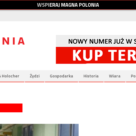
W
S
P
I
E
R
A
J
M
A
G
N
A
P
O
L
O
N
I
A
& Holocher
Żydzi
Gospodarka
Historia
Wiara
Po