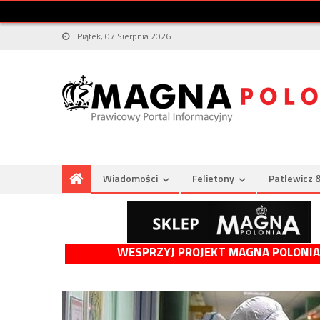
Piątek, 07 Sierpnia 2026
Wiadomości
Felietony
Patlewicz 
WESPRZYJ PROJEKT MAGNA POLONIA