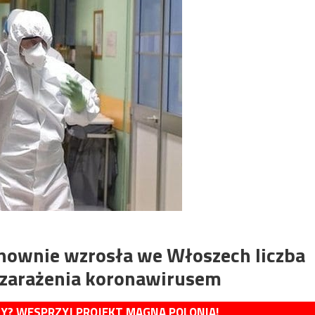
nownie wzrosła we Włoszech liczba
 zarażenia koronawirusem
MY? WESPRZYJ PROJEKT MAGNA POLONIA!