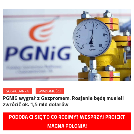
GOSPODARKA
WIADOMOŚCI
PGNiG wygrał z Gazpromem. Rosjanie będą musieli
zwrócić ok. 1,5 mld dolarów
PODOBA CI SIĘ TO CO ROBIMY? WESPRZYJ PROJEKT
MAGNA POLONIA!