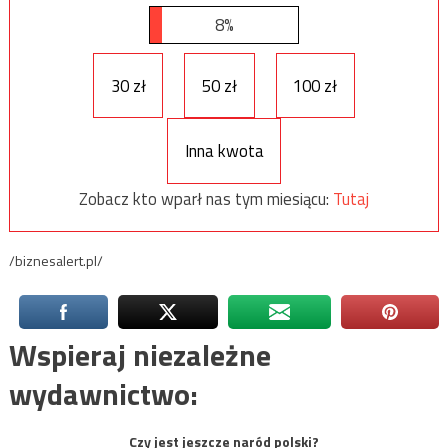
8%
30 zł
50 zł
100 zł
Inna kwota
Zobacz kto wparł nas tym miesiącu:
Tutaj
/biznesalert.pl/
Wspieraj niezależne
wydawnictwo:
Czy jest jeszcze naród polski?