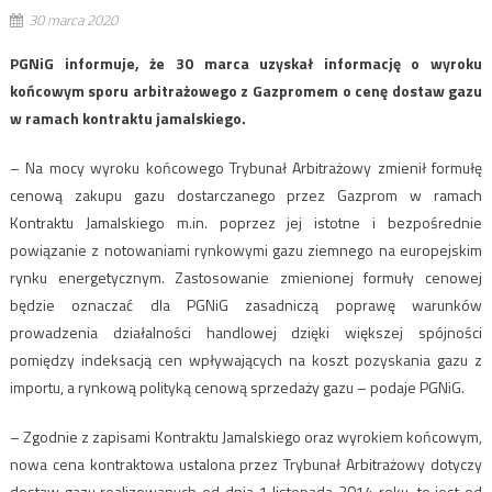
30 marca 2020
PGNiG informuje, że 30 marca uzyskał informację o wyroku
końcowym sporu arbitrażowego z Gazpromem o cenę dostaw gazu
w ramach kontraktu jamalskiego.
– Na mocy wyroku końcowego Trybunał Arbitrażowy zmienił formułę
cenową zakupu gazu dostarczanego przez Gazprom w ramach
Kontraktu Jamalskiego m.in. poprzez jej istotne i bezpośrednie
powiązanie z notowaniami rynkowymi gazu ziemnego na europejskim
rynku energetycznym. Zastosowanie zmienionej formuły cenowej
będzie oznaczać dla PGNiG zasadniczą poprawę warunków
prowadzenia działalności handlowej dzięki większej spójności
pomiędzy indeksacją cen wpływających na koszt pozyskania gazu z
importu, a rynkową polityką cenową sprzedaży gazu – podaje PGNiG.
– Zgodnie z zapisami Kontraktu Jamalskiego oraz wyrokiem końcowym,
nowa cena kontraktowa ustalona przez Trybunał Arbitrażowy dotyczy
dostaw gazu realizowanych od dnia 1 listopada 2014 roku, to jest od