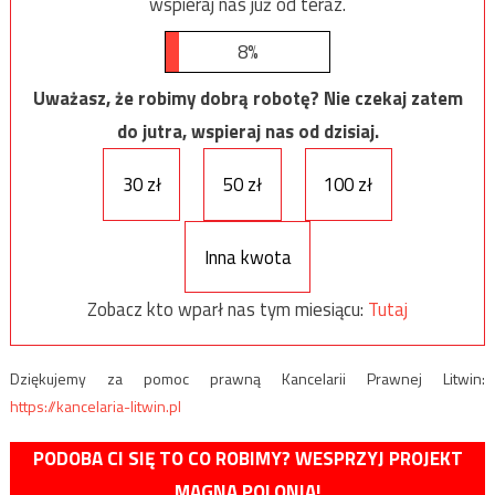
wspieraj nas już od teraz.
8%
Uważasz, że robimy dobrą robotę? Nie czekaj zatem
do jutra, wspieraj nas od dzisiaj.
30 zł
50 zł
100 zł
Inna kwota
Zobacz kto wparł nas tym miesiącu:
Tutaj
Dziękujemy za pomoc prawną Kancelarii Prawnej Litwin:
https://kancelaria-litwin.pl
PODOBA CI SIĘ TO CO ROBIMY? WESPRZYJ PROJEKT
MAGNA POLONIA!