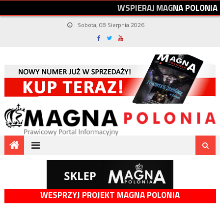
W
S
P
I
E
R
A
J
M
A
G
N
A
P
O
L
O
N
I
A
Sobota, 08 Sierpnia 2026
WESPRZYJ PROJEKT MAGNA POLONIA