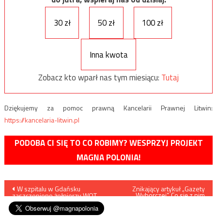
30 zł
50 zł
100 zł
Inna kwota
Zobacz kto wparł nas tym miesiącu:
Tutaj
Dziękujemy za pomoc prawną Kancelarii Prawnej Litwin:
https://kancelaria-litwin.pl
PODOBA CI SIĘ TO CO ROBIMY? WESPRZYJ PROJEKT
MAGNA POLONIA!
Nawigacja
W szpitalu w Gdańsku
Znikający artykuł „Gazety
Wyborczej”. Co się z nim
zaszczepiono żołnierzy WOT
staąło?
wpisu