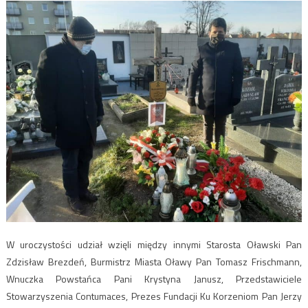
W uroczystości udział wzięli między innymi Starosta Oławski Pan
Zdzisław Brezdeń, Burmistrz Miasta Oławy Pan Tomasz Frischmann,
Wnuczka Powstańca Pani Krystyna Janusz, Przedstawiciele
Stowarzyszenia Contumaces, Prezes Fundacji Ku Korzeniom Pan Jerzy