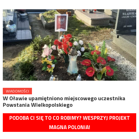
WIADOMOŚCI
W Oławie upamiętniono miejscowego uczestnika
Powstania Wielkopolskiego
PODOBA CI SIĘ TO CO ROBIMY? WESPRZYJ PROJEKT
MAGNA POLONIA!