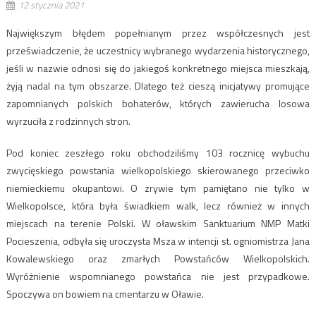
12 stycznia 2021
Największym błędem popełnianym przez współczesnych jest
przeświadczenie, że uczestnicy wybranego wydarzenia historycznego,
jeśli w nazwie odnosi się do jakiegoś konkretnego miejsca mieszkają,
żyją nadal na tym obszarze. Dlatego też cieszą inicjatywy promujące
zapomnianych polskich bohaterów, których zawierucha losowa
wyrzuciła z rodzinnych stron.
Pod koniec zeszłego roku obchodziliśmy 103 rocznicę wybuchu
zwycięskiego powstania wielkopolskiego skierowanego przeciwko
niemieckiemu okupantowi. O zrywie tym pamiętano nie tylko w
Wielkopolsce, która była świadkiem walk, lecz również w innych
miejscach na terenie Polski. W oławskim Sanktuarium NMP Matki
Pocieszenia, odbyła się uroczysta Msza w intencji st. ogniomistrza Jana
Kowalewskiego oraz zmarłych Powstańców Wielkopolskich.
Wyróżnienie wspomnianego powstańca nie jest przypadkowe.
Spoczywa on bowiem na cmentarzu w Oławie.