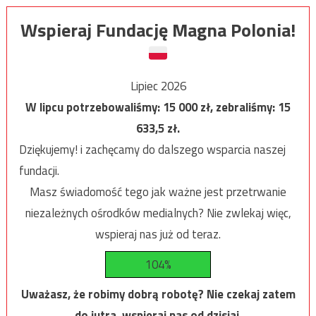
Wspieraj Fundację Magna Polonia!
Lipiec 2026
W lipcu potrzebowaliśmy:
15 000
zł, zebraliśmy:
15
633,5
zł.
Dziękujemy! i zachęcamy do dalszego wsparcia naszej
fundacji.
Masz świadomość tego jak ważne jest przetrwanie
niezależnych ośrodków medialnych? Nie zwlekaj więc,
wspieraj nas już od teraz.
104%
Uważasz, że robimy dobrą robotę? Nie czekaj zatem
do jutra, wspieraj nas od dzisiaj.