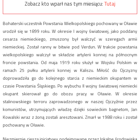
Zobacz kto wparł nas tym miesiącu:
Tutaj
Bohaterski uczestnik Powstania Wielkopolskiego pochowany w Oławie
urodził się w 1899 roku. W okresie I wojny światowej, jako poddany
cesarza niemieckiego, zmuszony był walczyć w szeregach armii
niemieckiej. Został ranny w bitwie pod Verdun. W trakcie powstania
wielkopolskiego walczył w składzie artylerii konnej na północnym
froncie powstania. Od maja 1919 roku służył w Wojsku Polskim w
ramach 25 pułku artylerii konnej w Kaliszu. Miłość do Ojczyzny
doprowadziła go do kolejnego starcia z niemieckim okupantem w
czasie Powstania Śląskiego. Po wybuchu II wojny światowej niemiecki
okupant skierował go do obozu pracy w Oławie. W okresie
stalinowskiego terroru zaprowadzonego w naszej Ojczyźnie przez
komunistów, utrzymujących władzę dzięki sowieckim bagnetom, Jan
Kowalski wraz z żoną zostali aresztowani. Zmarł w 1988 roku i został
pochowany w Oławie.
Niezmiernie cieszą inicjatywy podejmowane przez lokalne środowiska