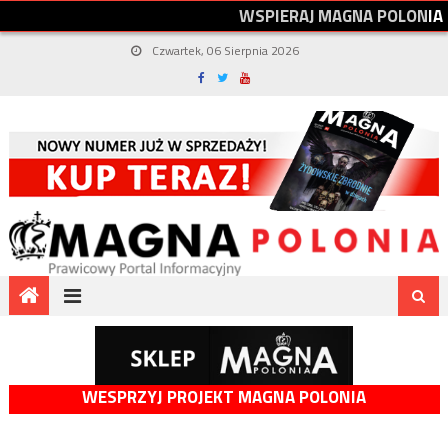
W
S
P
I
E
R
A
J
M
A
G
N
A
P
O
L
O
N
I
A
Czwartek, 06 Sierpnia 2026
WESPRZYJ PROJEKT MAGNA POLONIA