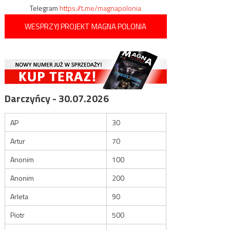
Telegram
https://t.me/magnapolonia
WESPRZYJ PROJEKT MAGNA POLONIA
Darczyńcy - 30.07.2026
AP
30
Artur
70
Anonim
100
Anonim
200
Arleta
90
Piotr
500