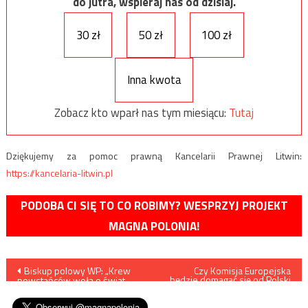
do jutra, wspieraj nas od dzisiaj.
30 zł
50 zł
100 zł
Inna kwota
Zobacz kto wparł nas tym miesiącu:
Tutaj
Dziękujemy za pomoc prawną Kancelarii Prawnej Litwin:
https://kancelaria-litwin.pl
PODOBA CI SIĘ TO CO ROBIMY? WESPRZYJ PROJEKT
MAGNA POLONIA!
Nawigacja
Biskup polowy WP: „Krew
Czy Komisja Europejska
będzie domagać się od Polski
powstańców woła o świat
zrównania wieku
wpisu
wolny od wojen”
emerytalnego kobiet i
mężczyzn?