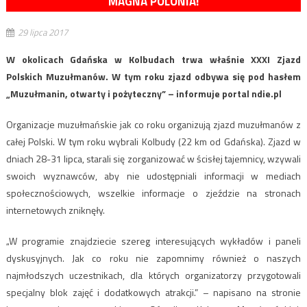
MAGNA POLONIA!
29 lipca 2017
W okolicach Gdańska w Kolbudach trwa właśnie XXXI Zjazd
Polskich Muzułmanów. W tym roku zjazd odbywa się pod hasłem
„Muzułmanin, otwarty i pożyteczny” – informuje portal ndie.pl
Organizacje muzułmańskie jak co roku organizują zjazd muzułmanów z
całej Polski. W tym roku wybrali Kolbudy (22 km od Gdańska). Zjazd w
dniach 28-31 lipca, starali się zorganizować w ścisłej tajemnicy, wzywali
swoich wyznawców, aby nie udostępniali informacji w mediach
społecznościowych, wszelkie informacje o zjeździe na stronach
internetowych zniknęły.
„W programie znajdziecie szereg interesujących wykładów i paneli
dyskusyjnych. Jak co roku nie zapomnimy również o naszych
najmłodszych uczestnikach, dla których organizatorzy przygotowali
specjalny blok zajęć i dodatkowych atrakcji.” – napisano na stronie