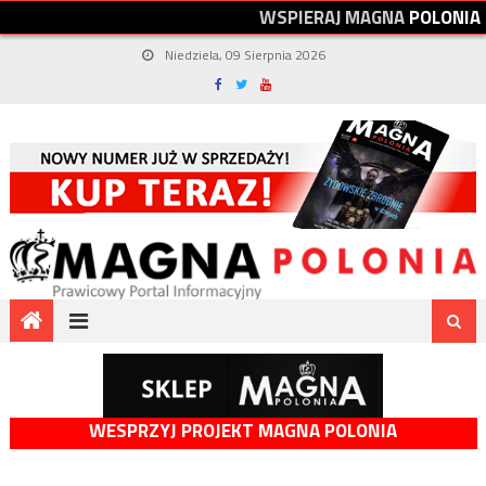
W
S
P
I
E
R
A
J
M
A
G
N
A
P
O
L
O
N
I
A
Niedziela, 09 Sierpnia 2026
WESPRZYJ PROJEKT MAGNA POLONIA