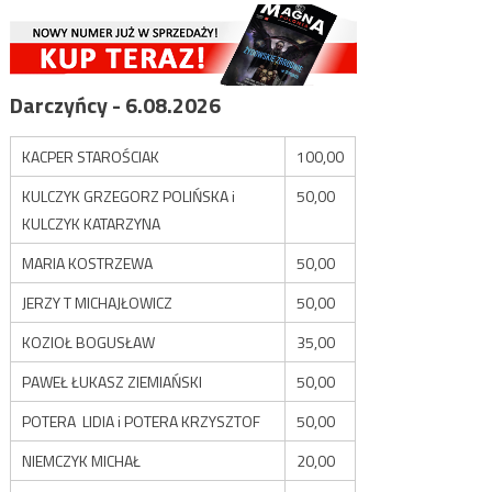
Darczyńcy - 6.08.2026
KACPER STAROŚCIAK
100,00
KULCZYK GRZEGORZ POLIŃSKA i
50,00
KULCZYK KATARZYNA
MARIA KOSTRZEWA
50,00
JERZY T MICHAJŁOWICZ
50,00
KOZIOŁ BOGUSŁAW
35,00
PAWEŁ ŁUKASZ ZIEMIAŃSKI
50,00
POTERA LIDIA i POTERA KRZYSZTOF
50,00
NIEMCZYK MICHAŁ
20,00