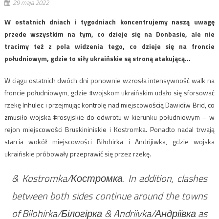
29 maja 2022
W ostatnich dniach i tygodniach koncentrujemy naszą uwagę
przede wszystkim na tym, co dzieje się na Donbasie, ale nie
tracimy też z pola widzenia tego, co dzieje się na froncie
południowym, gdzie to siły ukraińskie są stroną atakującą…
W ciągu ostatnich dwóch dni ponownie wzrosła intensywność walk na
froncie południowym, gdzie #wojskom ukraińskim udało się sforsować
rzekę Inhulec i przejmując kontrolę nad miejscowością Dawidiw Brid, co
zmusiło wojska #rosyjskie do odwrotu w kierunku południowym – w
rejon miejscowości Bruskininiskiе i Kostromka. Ponadto nadal trwają
starcia wokół miejscowości Biłohirka i Andrijiwka, gdzie wojska
ukraińskie próbowały przeprawić się przez rzekę.
& Kostromka/Костромка. In addition, clashes
between both sides continue around the towns
of Bilohirka/Білогірка & Andriivka/Андріївка as