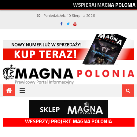
W
S
P
I
E
R
A
J
M
A
G
N
A
P
O
L
O
N
I
A
Poniedziałek, 10 Sierpnia 2026
WESPRZYJ PROJEKT MAGNA POLONIA