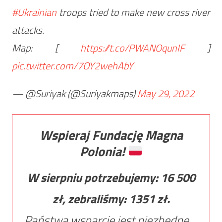
#Ukrainian
troops tried to make new cross river
attacks.
Map: [
https://t.co/PWANOqunIF
]
pic.twitter.com/7OY2wehAbY
— @Suriyak (@Suriyakmaps)
May 29, 2022
Wspieraj Fundację Magna
Polonia!
W sierpniu potrzebujemy:
16 500
zł, zebraliśmy:
1351
zł.
Państwa wsparcie jest niezbędne