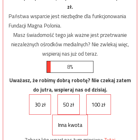
zł.
Państwa wsparcie jest niezbędne dla funkcjonowania
Fundacji Magna Polonia.
Masz świadomość tego jak ważne jest przetrwanie
niezależnych ośrodków medialnych? Nie zwlekaj więc,
wspieraj nas już od teraz.
8%
Uważasz, że robimy dobrą robotę? Nie czekaj zatem
do jutra, wspieraj nas od dzisiaj.
30 zł
50 zł
100 zł
Inna kwota
Zobacz kto wparł nas tym miesiącu:
Tutaj