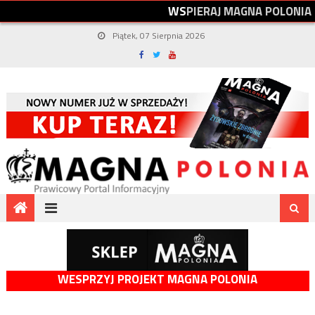
W
S
P
I
E
R
A
J
M
A
G
N
A
P
O
L
O
N
I
A
Piątek, 07 Sierpnia 2026
WESPRZYJ PROJEKT MAGNA POLONIA