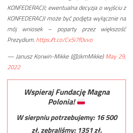
KONFEDERACJI; ewentualna decyzja o wyjściu z
KONFEDERACJI może być podjęta wyłącznie na
mój wniosek – poparty przez większość
Prezydium.
https://t.co/Cx5i7f0vvo
— Janusz Korwin-Mikke (@JkmMikke)
May 29,
2022
Wspieraj Fundację Magna
Polonia!
W sierpniu potrzebujemy:
16 500
zł, zebraliśmy:
1351
zł.