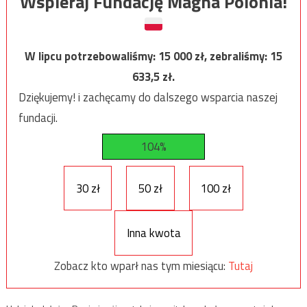
Wspieraj Fundację Magna Polonia!
W lipcu potrzebowaliśmy:
15 000
zł, zebraliśmy:
15
633,5
zł.
Dziękujemy! i zachęcamy do dalszego wsparcia naszej
fundacji.
104%
30 zł
50 zł
100 zł
Inna kwota
Zobacz kto wparł nas tym miesiącu:
Tutaj