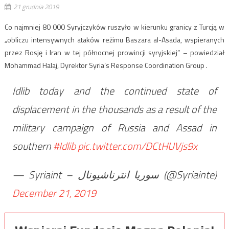
21 grudnia 2019
Co najmniej 80 000 Syryjczyków ruszyło w kierunku granicy z Turcją w
„obliczu intensywnych ataków reżimu Baszara al-Asada, wspieranych
przez Rosję i Iran w tej północnej prowincji syryjskiej” – powiedział
Mohammad Halaj, Dyrektor Syria’s Response Coordination Group .
Idlib today and the continued state of
displacement in the thousands as a result of the
military campaign of Russia and Assad in
southern
#Idlib
pic.twitter.com/DCtHUVjs9x
— Syriaint – سوريا انترناشيونال (@Syriainte)
December 21, 2019