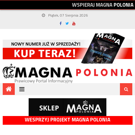
W
S
P
I
E
R
A
J
M
A
G
N
A
P
O
L
O
N
I
A
Piątek, 07 Sierpnia 2026
WESPRZYJ PROJEKT MAGNA POLONIA