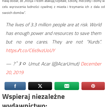
Halaj dodał, że „Rosja i reżim atakują szpitale, szkoły, meczety i domy w
celu wyrzucenia ludności cywilnej z miasta i trzymania ich z dala od
swoich domów”.
The lives of 3.3 million people are at risk. World
has enough power and resources to save them
but no one cares. They are not “Kurds”.
https://t.co/C6s9vzUoUY
— ?￰ﾟﾇﾷ Umut Acar (@AcarUmut)
December
20, 2019
Wspieraj niezależne
wydawnictwo: