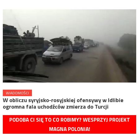
WIADOMOŚCI
W obliczu syryjsko-rosyjskiej ofensywy w Idlibie
ogromna fala uchodźców zmierza do Turcji
PODOBA CI SIĘ TO CO ROBIMY? WESPRZYJ PROJEKT
MAGNA POLONIA!