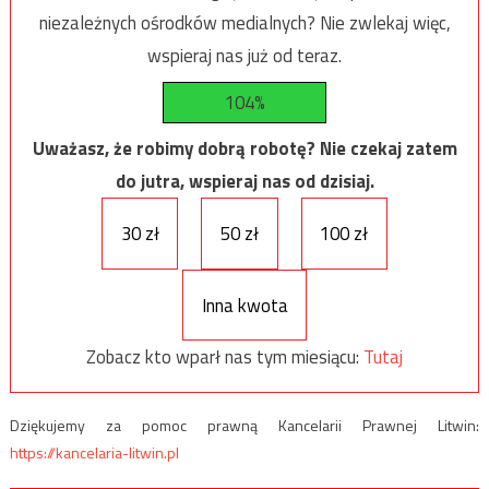
niezależnych ośrodków medialnych? Nie zwlekaj więc,
wspieraj nas już od teraz.
104%
Uważasz, że robimy dobrą robotę? Nie czekaj zatem
do jutra, wspieraj nas od dzisiaj.
30 zł
50 zł
100 zł
Inna kwota
Zobacz kto wparł nas tym miesiącu:
Tutaj
Dziękujemy za pomoc prawną Kancelarii Prawnej Litwin:
https://kancelaria-litwin.pl