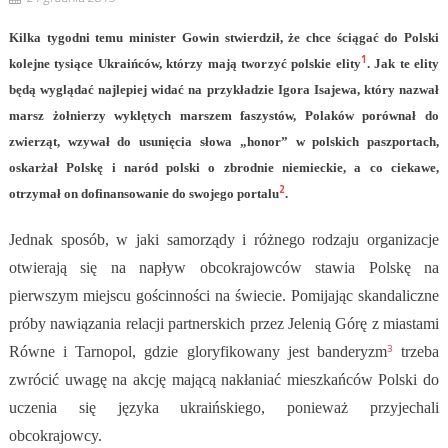
Kilka tygodni temu minister Gowin stwierdził, że chce ściągać do Polski
1
kolejne tysiące Ukraińców, którzy mają tworzyć polskie elity
. Jak te elity
będą wyglądać najlepiej widać na przykładzie Igora Isajewa, który nazwał
marsz żołnierzy wyklętych marszem faszystów, Polaków porównał do
zwierząt, wzywał do usunięcia słowa „honor” w polskich paszportach,
oskarżał Polskę i naród polski o zbrodnie niemieckie, a co ciekawe,
2
otrzymał on dofinansowanie do swojego portalu
.
Jednak sposób, w jaki samorządy i różnego rodzaju organizacje
otwierają się na napływ obcokrajowców stawia Polskę na
pierwszym miejscu gościnności na świecie. Pomijając skandaliczne
próby nawiązania relacji partnerskich przez Jelenią Górę z miastami
3
Równe i Tarnopol, gdzie gloryfikowany jest banderyzm
trzeba
zwrócić uwagę na akcję mającą nakłaniać mieszkańców Polski do
uczenia się języka ukraińskiego, ponieważ przyjechali
obcokrajowcy.