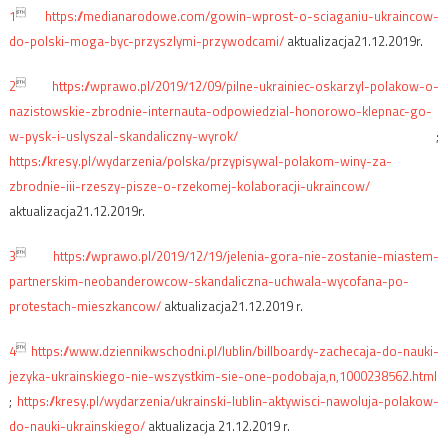

1
https://medianarodowe.com/gowin-wprost-o-sciaganiu-ukraincow-
do-polski-moga-byc-przyszlymi-przywodcami/
aktualizacja21.12.2019r.

2
https://wprawo.pl/2019/12/09/pilne-ukrainiec-oskarzyl-polakow-o-
nazistowskie-zbrodnie-internauta-odpowiedzial-honorowo-klepnac-go-
w-pysk-i-uslyszal-skandaliczny-wyrok/
;
https://kresy.pl/wydarzenia/polska/przypisywal-polakom-winy-za-
zbrodnie-iii-rzeszy-pisze-o-rzekomej-kolaboracji-ukraincow/
aktualizacja21.12.2019r.

3
https://wprawo.pl/2019/12/19/jelenia-gora-nie-zostanie-miastem-
partnerskim-neobanderowcow-skandaliczna-uchwala-wycofana-po-
protestach-mieszkancow/
aktualizacja21.12.2019 r.

4
https://www.dziennikwschodni.pl/lublin/billboardy-zachecaja-do-nauki-
jezyka-ukrainskiego-nie-wszystkim-sie-one-podobaja,n,1000238562.html
;
https://kresy.pl/wydarzenia/ukrainski-lublin-aktywisci-nawoluja-polakow-
do-nauki-ukrainskiego/
aktualizacja 21.12.2019 r.