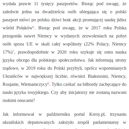
wydała prawie 11 tysięcy paszportów. Biorąc pod uwagę, że
zaledwie jedna na dwadzieścia osób ubiegająca się o polski
paszport mówi po polsku dziwi brak akcji promującej naukę jidisz
6
wśród Polaków
. Biorąc pod uwagę, że w 2017 roku Polska
przegoniła nawet Niemcy w wydanych zezwoleniach na pobyt
osób spoza UE w skali całej wspólnoty (22% Polacy, Niemcy
7
17%)
, prawdopodobnie w 2020 roku szykuje się ostra nauka
języka obcego dla polskiego społeczeństwa. Jak informują strony
rządowe, w 2019 roku do Polski przybyli, oprócz wspomnianych
Ukraińców w największej liczbie, również Białorusini, Niemcy,
8
Rosjanie, Wietnamczycy
. Tylko czekać na bilbordy zachęcające do
nauki języka rosyjskiego. Czy aby inicjatorzy nie zostaną nazwani
ruskimi onucami?
Jak informował w październiku portal Kresy.pl, trzynastu
ukraińskich deputowanych założyło zespół parlamentarny w