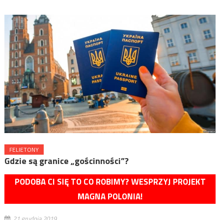
FELIETONY
Gdzie są granice „gościnności”?
PODOBA CI SIĘ TO CO ROBIMY? WESPRZYJ PROJEKT
MAGNA POLONIA!
21 grudnia 2019