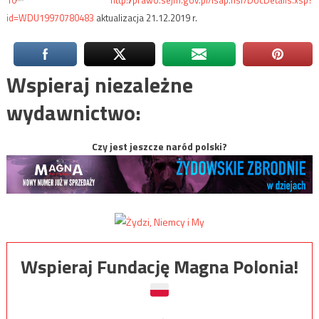
10
http://prawo.sejm.gov.pl/isap.nsf/DocDetails.xsp?
id=WDU19970780483
aktualizacja 21.12.2019 r.
Wspieraj niezależne
wydawnictwo:
Czy jest jeszcze naród polski?
Wspieraj Fundację Magna Polonia!