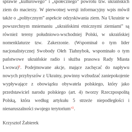
sprawie „kulturowego” i „społecznego” powrotu tzw. ukraińskich
ziem do macierzy. W pierwotnej wersji informacyjny wpis mówił
także o „politycznym” aspekcie odzyskiwania ziem. Na Ukrainie
w
powszechnym mniemaniu „ukraińskimi etnicznymi ziemiami” są
również tereny południowo-wschodniej Polski, w ukraińskiej
nomenklaturze tzw. Zakerzonie. (Wspominał o tym lider
nacjonalistycznej Swobody Ołeh Tiahnybok, wspominało o tym
państwowe ukraińskie radio i służba prasowa Rady Miasta
9
Lwowa)
.
Podejmowane akcje, mające zachęcać do napływu
nowych przybyszów z Ukrainy, powinny wzbudzać zaniepokojenie
wypływające z obowiązku obywatela polskiego, który jako
przedstawiciel narodu polskiego (art. 4) tworzy Rzeczpospolitą
Polską, która według artykułu 5 strzeże niepodległości i
10
nienaruszalności swojego terytorium
.
Krzysztof Żabierek