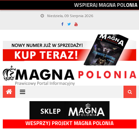
W
S
P
I
E
R
A
J
M
A
G
N
A
P
O
L
O
N
I
A
Niedziela, 09 Sierpnia 2026
WESPRZYJ PROJEKT MAGNA POLONIA