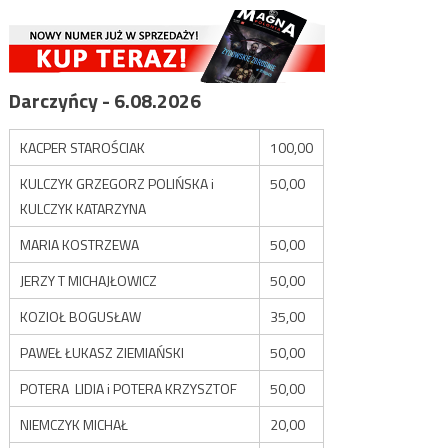
Darczyńcy - 6.08.2026
KACPER STAROŚCIAK
100,00
KULCZYK GRZEGORZ POLIŃSKA i
50,00
KULCZYK KATARZYNA
MARIA KOSTRZEWA
50,00
JERZY T MICHAJŁOWICZ
50,00
KOZIOŁ BOGUSŁAW
35,00
PAWEŁ ŁUKASZ ZIEMIAŃSKI
50,00
POTERA LIDIA i POTERA KRZYSZTOF
50,00
NIEMCZYK MICHAŁ
20,00