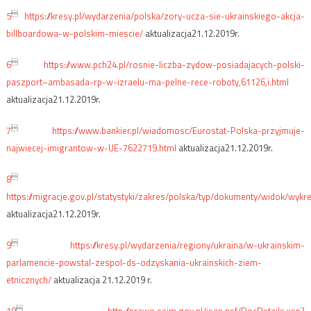

5
https://kresy.pl/wydarzenia/polska/zory-ucza-sie-ukrainskiego-akcja-
billboardowa-w-polskim-miescie/
aktualizacja21.12.2019r.

6
https://www.pch24.pl/rosnie-liczba-zydow-posiadajacych-polski-
paszport–ambasada-rp-w-izraelu-ma-pelne-rece-roboty,61126,i.html
aktualizacja21.12.2019r.

7
https://www.bankier.pl/wiadomosc/Eurostat-Polska-przyjmuje-
najwiecej-imigrantow-w-UE-7622719.html
aktualizacja21.12.2019r.

8
https://migracje.gov.pl/statystyki/zakres/polska/typ/dokumenty/widok/wykr
aktualizacja21.12.2019r.

9
https://kresy.pl/wydarzenia/regiony/ukraina/w-ukrainskim-
parlamencie-powstal-zespol-ds-odzyskania-ukrainskich-ziem-
etnicznych/
aktualizacja 21.12.2019 r.
