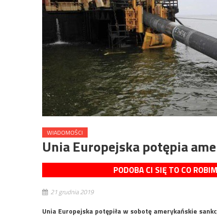
WIADOMOŚCI
Unia Europejska potępia ame
PODOBA CI SIĘ TO CO ROBI
21 grudnia 2019
Unia Europejska potępiła w sobotę amerykańskie sank