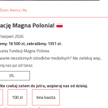
ację Magna Polonia!
Sierpień 2026
jemy:
16 500
zł, zebraliśmy:
1351
zł.
ania Fundacji Magna Polonia.
anie niezależnych ośrodków medialnych? Nie zwlekaj więc,
raj nas już od teraz.
8%
e czekaj zatem do jutra, wspieraj nas od dzisiaj.
100 zł
Inna kwota