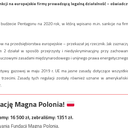
nkcji na europejskie firmy prowadzącą legalną działalność – oświadcz
budżecie Pentagonu na 2020 rok, w którą wpisano m.in. sankcje na fir
w na przedsiębiorstwa europejskie – przekazał jej rzecznik. Jak zaznaczy
 2 działał w sposób przejrzysty i niedyskryminacyjny przy zachowan
kluczowymi zasadami międzynarodowego i unijnego prawa energetycznego
ektywy gazowej w maju 2019 r. UE ma jasne zasady dotyczące wszystki
trzecimi. Zasady tych regulacji zostały również uznane w amerykański
.
ację Magna Polonia!
jemy:
16 500
zł, zebraliśmy:
1351
zł.
ania Fundacji Magna Polonia.