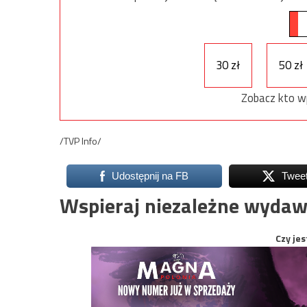
30 zł
50 zł
Zobacz kto w
/TVP Info/
Udostępnij na FB
Twee
Wspieraj niezależne wydaw
Czy jes