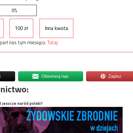
8%
100 zł
Inna kwota
parł nas tym miesiącu:
Tutaj
t
Obserwuj nas
Zapisz
nictwo:
t jeszcze naród polski?