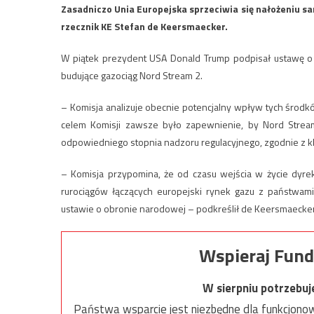
Zasadniczo Unia Europejska sprzeciwia się nałożeniu sa
rzecznik KE Stefan de Keersmaecker.
W piątek prezydent USA Donald Trump podpisał ustawę o 
budujące gazociąg Nord Stream 2.
– Komisja analizuje obecnie potencjalny wpływ tych środkó
celem Komisji zawsze było zapewnienie, by Nord Stream
odpowiedniego stopnia nadzoru regulacyjnego, zgodnie z 
– Komisja przypomina, że od czasu wejścia w życie dyr
rurociągów łączących europejski rynek gazu z państwami 
ustawie o obronie narodowej – podkreślił de Keersmaecker
Wspieraj Fund
W sierpniu potrzebu
Państwa wsparcie jest niezbędne dla funkcjonow