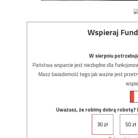
Wspieraj Fund
W sierpniu potrzebu
Państwa wsparcie jest niezbędne dla funkcjonow
Masz świadomość tego jak ważne jest przetrw
wspie
Uważasz, że robimy dobrą robotę? Ni
30 zł
50 zł