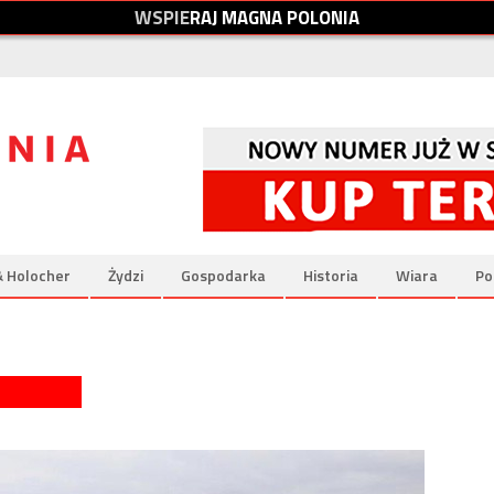
W
S
P
I
E
R
A
J
M
A
G
N
A
P
O
L
O
N
I
A
& Holocher
Żydzi
Gospodarka
Historia
Wiara
Po