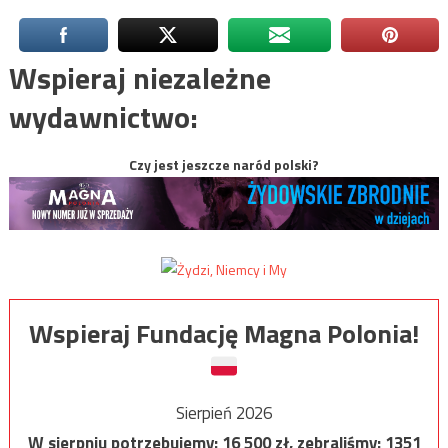
Wspieraj niezależne
wydawnictwo:
Czy jest jeszcze naród polski?
Wspieraj Fundację Magna Polonia!
Sierpień 2026
W sierpniu potrzebujemy:
16 500
zł, zebraliśmy:
1351