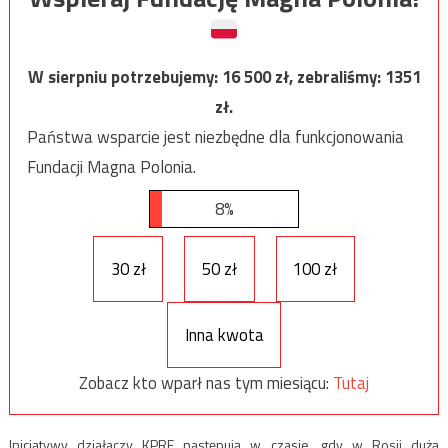
W sierpniu potrzebujemy:
16 500
zł, zebraliśmy:
1351
zł.
Państwa wsparcie jest niezbędne dla funkcjonowania
Fundacji Magna Polonia.
8%
30 zł
50 zł
100 zł
Inna kwota
Zobacz kto wparł nas tym miesiącu:
Tutaj
Inicjatywy działaczy KPRF następują w czasie, gdy w Rosji dużą