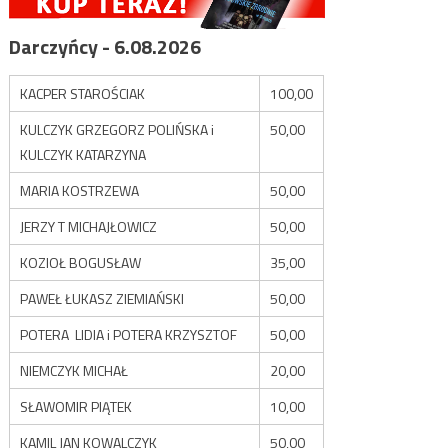
Darczyńcy - 6.08.2026
KACPER STAROŚCIAK
100,00
KULCZYK GRZEGORZ POLIŃSKA i
50,00
KULCZYK KATARZYNA
MARIA KOSTRZEWA
50,00
JERZY T MICHAJŁOWICZ
50,00
KOZIOŁ BOGUSŁAW
35,00
PAWEŁ ŁUKASZ ZIEMIAŃSKI
50,00
POTERA LIDIA i POTERA KRZYSZTOF
50,00
NIEMCZYK MICHAŁ
20,00
SŁAWOMIR PIĄTEK
10,00
KAMIL JAN KOWALCZYK
50,00