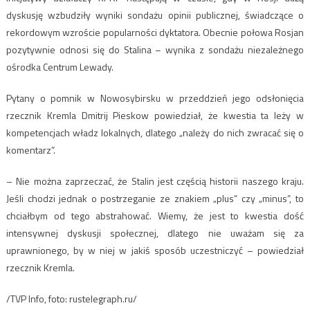
dyskusję wzbudziły wyniki sondażu opinii publicznej, świadczące o
rekordowym wzroście popularności dyktatora. Obecnie połowa Rosjan
pozytywnie odnosi się do Stalina – wynika z sondażu niezależnego
ośrodka Centrum Lewady.
Pytany o pomnik w Nowosybirsku w przeddzień jego odsłonięcia
rzecznik Kremla Dmitrij Pieskow powiedział, że kwestia ta leży w
kompetencjach władz lokalnych, dlatego „należy do nich zwracać się o
komentarz”.
– Nie można zaprzeczać, że Stalin jest częścią historii naszego kraju.
Jeśli chodzi jednak o postrzeganie ze znakiem „plus” czy „minus”, to
chciałbym od tego abstrahować. Wiemy, że jest to kwestia dość
intensywnej dyskusji społecznej, dlatego nie uważam się za
uprawnionego, by w niej w jakiś sposób uczestniczyć – powiedział
rzecznik Kremla.
/TVP Info, foto: rustelegraph.ru/