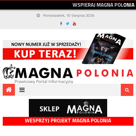
W
S
P
I
E
R
A
J
M
A
G
N
A
P
O
L
O
N
I
A
Poniedziałek, 10 Sierpnia 2026
WESPRZYJ PROJEKT MAGNA POLONIA