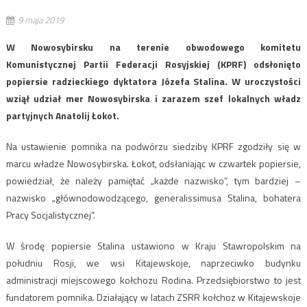
9 maja 2019
W Nowosybirsku na terenie obwodowego komitetu
Komunistycznej Partii Federacji Rosyjskiej (KPRF) odsłonięto
popiersie radzieckiego dyktatora Józefa Stalina. W uroczystości
wziął udział mer Nowosybirska i zarazem szef lokalnych władz
partyjnych Anatolij Łokot.
Na ustawienie pomnika na podwórzu siedziby KPRF zgodziły się w
marcu władze Nowosybirska. Łokot, odsłaniając w czwartek popiersie,
powiedział, że należy pamiętać „każde nazwisko”, tym bardziej –
nazwisko „głównodowodzącego, generalissimusa Stalina, bohatera
Pracy Socjalistycznej”.
W środę popiersie Stalina ustawiono w Kraju Stawropolskim na
południu Rosji, we wsi Kitajewskoje, naprzeciwko budynku
administracji miejscowego kołchozu Rodina. Przedsiębiorstwo to jest
fundatorem pomnika. Działający w latach ZSRR kołchoz w Kitajewskoje