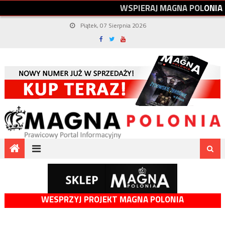
W
S
P
I
E
R
A
J
M
A
G
N
A
P
O
L
O
N
I
A
Piątek, 07 Sierpnia 2026
WESPRZYJ PROJEKT MAGNA POLONIA