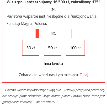
W sierpniu potrzebujemy:
16 500
zł, zebraliśmy:
1351
zł.
Państwa wsparcie jest niezbędne dla funkcjonowania
Fundacji Magna Polonia.
8%
30 zł
50 zł
100 zł
Inna kwota
Zobacz kto wparł nas tym miesiącu:
Tutaj
–
Obecna władza wykorzystuje swoją siłę – ustawy przepycha przemocą,
nie szanuje praw człowieka. Moja mama płacze i mówi: Boże, teraz jest
gorzej niż za komuny!
– lamentowała.