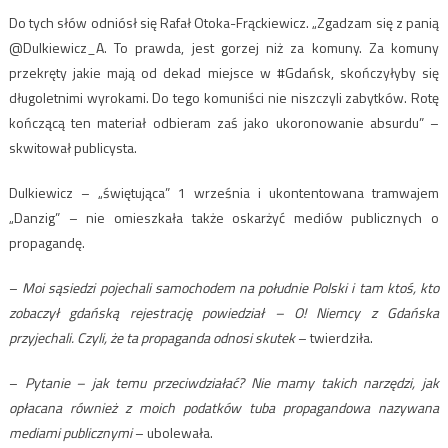
Do tych słów odniósł się Rafał Otoka-Frąckiewicz. „Zgadzam się z panią
@Dulkiewicz_A. To prawda, jest gorzej niż za komuny. Za komuny
przekręty jakie mają od dekad miejsce w #Gdańsk, skończyłyby się
długoletnimi wyrokami. Do tego komuniści nie niszczyli zabytków. Rotę
kończącą ten materiał odbieram zaś jako ukoronowanie absurdu” –
skwitował publicysta.
Dulkiewicz – „świętująca” 1 września i ukontentowana tramwajem
„Danzig” – nie omieszkała także oskarżyć mediów publicznych o
propagandę.
–
Moi sąsiedzi pojechali samochodem na południe Polski i tam ktoś, kto
zobaczył gdańską rejestrację powiedział – O! Niemcy z Gdańska
przyjechali. Czyli, że ta propaganda odnosi skutek
– twierdziła.
–
Pytanie – jak temu przeciwdziałać? Nie mamy takich narzędzi, jak
opłacana również z moich podatków tuba propagandowa nazywana
mediami publicznymi
– ubolewała.