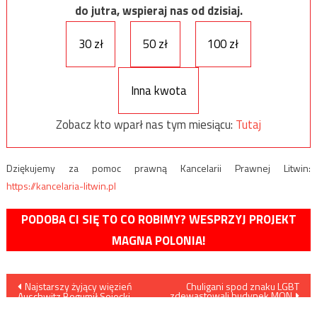
do jutra, wspieraj nas od dzisiaj.
30 zł
50 zł
100 zł
Inna kwota
Zobacz kto wparł nas tym miesiącu:
Tutaj
Dziękujemy za pomoc prawną Kancelarii Prawnej Litwin:
https://kancelaria-litwin.pl
PODOBA CI SIĘ TO CO ROBIMY? WESPRZYJ PROJEKT
MAGNA POLONIA!
Nawigacja
Najstarszy żyjący więzień
Chuligani spod znaku LGBT
zdewastowali budynek MON
Auschwitz Bogumił Sojecki
wpisu
wystosował list do
prezydenta Dudy