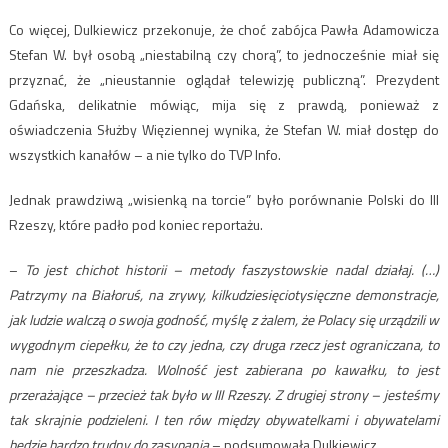
Co więcej, Dulkiewicz przekonuje, że choć zabójca Pawła Adamowicza
Stefan W. był osobą „niestabilną czy chorą”, to jednocześnie miał się
przyznać, że „nieustannie oglądał telewizję publiczną”. Prezydent
Gdańska, delikatnie mówiąc, mija się z prawdą, ponieważ z
oświadczenia Służby Więziennej wynika, że Stefan W. miał dostęp do
wszystkich kanałów – a nie tylko do TVP Info.
Jednak prawdziwą „wisienką na torcie” było porównanie Polski do III
Rzeszy, które padło pod koniec reportażu.
–
To jest chichot historii – metody faszystowskie nadal działaj. (…)
Patrzymy na Białoruś, na zrywy, kilkudziesięciotysięczne demonstracje,
jak ludzie walczą o swoja godność, myślę z żalem, że Polacy się urządzili w
wygodnym ciepełku, że to czy jedna, czy druga rzecz jest ograniczana, to
nam nie przeszkadza. Wolność jest zabierana po kawałku, to jest
przerażające – przecież tak było w III Rzeszy. Z drugiej strony – jesteśmy
tak skrajnie podzieleni. I ten rów między obywatelkami i obywatelami
będzie bardzo trudny do zasypania
– podsumowała Dulkiewicz.