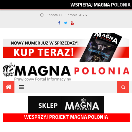
W
S
P
I
E
R
A
J
M
A
G
N
A
P
O
L
O
N
I
A
Sobota, 08 Sierpnia 2026
WESPRZYJ PROJEKT MAGNA POLONIA