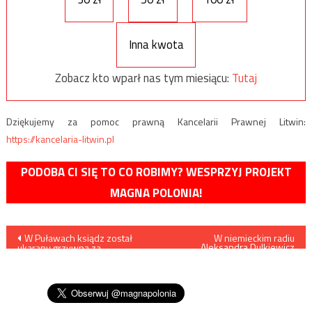
Inna kwota
Zobacz kto wparł nas tym miesiącu:
Tutaj
Dziękujemy za pomoc prawną Kancelarii Prawnej Litwin:
https://kancelaria-litwin.pl
PODOBA CI SIĘ TO CO ROBIMY? WESPRZYJ PROJEKT
MAGNA POLONIA!
Nawigacja
W Puławach ksiądz został
W niemieckim radiu
Aleksandra Dulkiewicz
ukarany grzywną za
porównała Polskę do III
wpisu
niestosowanie się do
Rzeszy
obostrzeń dot. zgromadzeń
religijnych