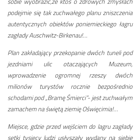
sobie wyobrazić,że ktoś o zdrowych zmysłach
podejmie się tak zuchwałego planu zniszczenia
autentycznych obiektów poniemieckiego łagru
zagłady Auschwitz-Birkenau!…
Plan zakładający przekopanie dwóch tuneli pod
jezdniami ulic otaczających Muzeum,
wprowadzenie ogromnej rzeszy dwóch
milionów turystów rocznie bezpośrednio
schodami pod „Bramę Śmierci”- jest zuchwałym
zamachem na świętą ziemię Oświęcimia!…
Miejsce, gdzie przed wejściem do lagru zagłady
setki tysięcy ludzi usłyszały wydany na siebie