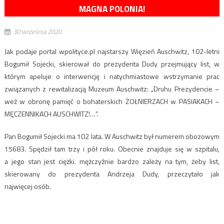
MAGNA POLONIA!
30 września 2020
Jak podaje portal wpolityce.pl najstarszy Więzień Auschwitz, 102-letni
Bogumił Sojecki, skierował do prezydenta Dudy przejmujący list, w
którym apeluje o interwencję i natychmiastowe wstrzymanie prac
związanych z rewitalizacją Muzeum Auschwitz: „Druhu Prezydencie –
weź w obronę pamięć o bohaterskich ŻOŁNIERZACH w PASIAKACH –
MĘCZENNIKACH AUSCHWITZ!…”.
Pan Bogumił Sojecki ma 102 lata. W Auschwitz był numerem obozowym
15683. Spędził tam trzy i pół roku. Obecnie znajduje się w szpitalu,
a jego stan jest ciężki. mężczyźnie bardzo zależy na tym, żeby list,
skierowany do prezydenta Andrzeja Dudy, przeczytało jak
najwięcej osób.