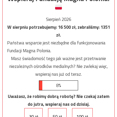
Sierpień 2026
W sierpniu potrzebujemy:
16 500
zł, zebraliśmy:
1351
zł.
Państwa wsparcie jest niezbędne dla funkcjonowania
Fundacji Magna Polonia.
Masz świadomość tego jak ważne jest przetrwanie
niezależnych ośrodków medialnych? Nie zwlekaj więc,
wspieraj nas już od teraz.
8%
Uważasz, że robimy dobrą robotę? Nie czekaj zatem
do jutra, wspieraj nas od dzisiaj.
30 zł
50 zł
100 zł