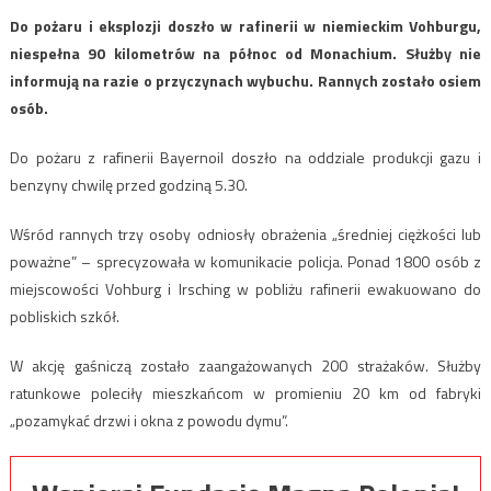
Do pożaru i eksplozji doszło w rafinerii w niemieckim Vohburgu,
niespełna 90 kilometrów na północ od Monachium. Służby nie
informują na razie o przyczynach wybuchu. Rannych zostało osiem
osób.
Do pożaru z rafinerii Bayernoil doszło na oddziale produkcji gazu i
benzyny chwilę przed godziną 5.30.
Wśród rannych trzy osoby odniosły obrażenia „średniej ciężkości lub
poważne” – sprecyzowała w komunikacie policja. Ponad 1800 osób z
miejscowości Vohburg i Irsching w pobliżu rafinerii ewakuowano do
pobliskich szkół.
W akcję gaśniczą zostało zaangażowanych 200 strażaków. Służby
ratunkowe poleciły mieszkańcom w promieniu 20 km od fabryki
„pozamykać drzwi i okna z powodu dymu”.