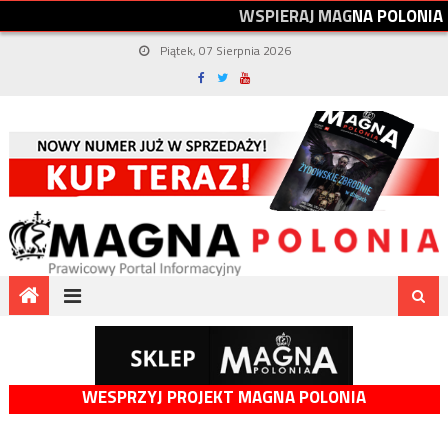
W
S
P
I
E
R
A
J
M
A
G
N
A
P
O
L
O
N
I
A
Piątek, 07 Sierpnia 2026
WESPRZYJ PROJEKT MAGNA POLONIA