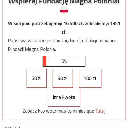
Wspieraj Fundację Magna Polonia!
W sierpniu potrzebujemy:
16 500
zł, zebraliśmy:
1351
zł.
Państwa wsparcie jest niezbędne dla funkcjonowania
Fundacji Magna Polonia.
8%
30 zł
50 zł
100 zł
Inna kwota
Zobacz kto wparł nas tym miesiącu:
Tutaj