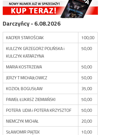
Darczyńcy - 6.08.2026
KACPER STAROŚCIAK
100,00
KULCZYK GRZEGORZ POLIŃSKA i
50,00
KULCZYK KATARZYNA
MARIA KOSTRZEWA
50,00
JERZY T MICHAJŁOWICZ
50,00
KOZIOŁ BOGUSŁAW
35,00
PAWEŁ ŁUKASZ ZIEMIAŃSKI
50,00
POTERA LIDIA i POTERA KRZYSZTOF
50,00
NIEMCZYK MICHAŁ
20,00
SŁAWOMIR PIĄTEK
10,00