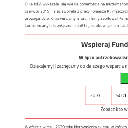
O ile IKEA wykazała się wielką otwartością na muzułmanów,
czerwcu 2019 r. sieć zwolniła z pracy Tomasza K., mężczyzn
propagandzie. K. na wirtualnym forum firmy zacytował Pi
koncernu artykułu „włączenie LGBT+ jest obowiązkiem każde
Wspieraj Fund
W lipcu potrzebowaliś
Dziękujemy! i zachęcamy do dalszego wsparcia na
30 zł
50 zł
Zobacz kto w
W efekcie w maju 2020 roku kierowniczka sklepu, w którym