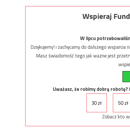
Wspieraj Fund
W lipcu potrzebowaliś
Dziękujemy! i zachęcamy do dalszego wsparcia na
Masz świadomość tego jak ważne jest przetrw
wspie
Uważasz, że robimy dobrą robotę? Ni
30 zł
50 zł
Zobacz kto w