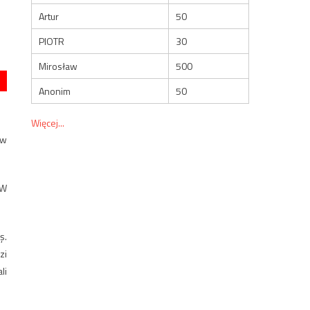
Artur
50
PIOTR
30
Mirosław
500
Anonim
50
Więcej...
ów
 W
ş.
zi
li