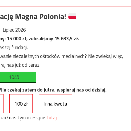
ację Magna Polonia!
Lipiec 2026
my:
15 000
zł, zebraliśmy:
15 633,5
zł.
szej fundacji.
anie niezależnych ośrodków medialnych? Nie zwlekaj więc,
raj nas już od teraz.
104%
e czekaj zatem do jutra, wspieraj nas od dzisiaj.
100 zł
Inna kwota
parł nas tym miesiącu:
Tutaj