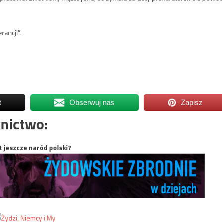
ancji”.
t
Obserwuj nas
Zapisz
nictwo:
t jeszcze naród polski?