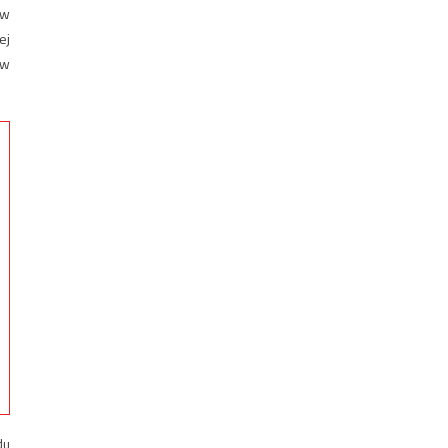
 w
ej
ów
du