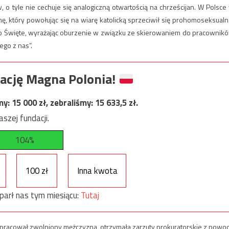
 o tyle nie cechuje się analogiczną otwartością na chrześcijan. W Polsce
ę, który powołując się na wiarę katolicką sprzeciwił się prohomoseksualn
smo Święte, wyrażając oburzenie w związku ze skierowaniem do pracownik
go z nas”.
ację Magna Polonia!
my:
15 000
zł, zebraliśmy:
15 633,5
zł.
szej fundacji.
104%
100 zł
Inna kwota
parł nas tym miesiącu:
Tutaj
 pracował zwolniony mężczyzna, otrzymała zarzuty prokuratorskie z powo