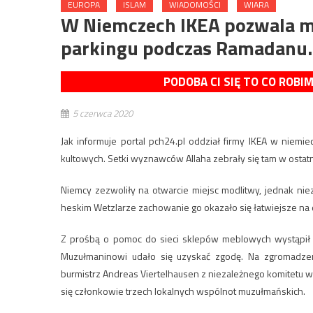
EUROPA
ISLAM
WIADOMOŚCI
WIARA
W Niemczech IKEA pozwala 
parkingu podczas Ramadanu
PODOBA CI SIĘ TO CO ROBI
5 czerwca 2020
Jak informuje portal pch24.pl oddział firmy IKEA w niem
kultowych. Setki wyznawców Allaha zebrały się tam w ostat
Niemcy zezwoliły na otwarcie miejsc modlitwy, jednak ni
heskim Wetzlarze zachowanie go okazało się łatwiejsze na 
Z prośbą o pomoc do sieci sklepów meblowych wystąpił Kadir
Muzułmaninowi udało się uzyskać zgodę. Na zgromadzen
burmistrz Andreas Viertelhausen z niezależnego komitetu w
się członkowie trzech lokalnych wspólnot muzułmańskich.