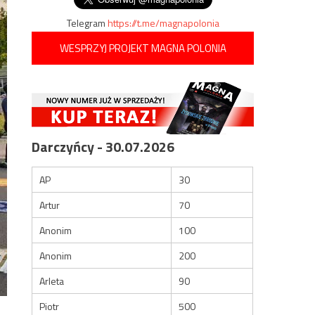
Telegram
https://t.me/magnapolonia
WESPRZYJ PROJEKT MAGNA POLONIA
Darczyńcy - 30.07.2026
AP
30
Artur
70
Anonim
100
Anonim
200
Arleta
90
Piotr
500