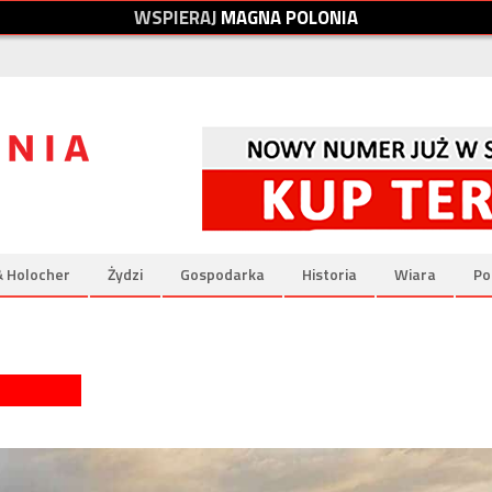
W
S
P
I
E
R
A
J
M
A
G
N
A
P
O
L
O
N
I
A
& Holocher
Żydzi
Gospodarka
Historia
Wiara
Po