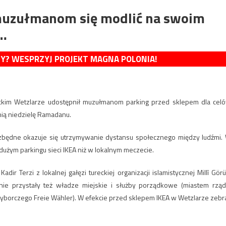
muzułmanom się modlić na swoim
…
MY? WESPRZYJ PROJEKT MAGNA POLONIA!
ieckim Wetzlarze udostępnił muzułmanom parking przed sklepem dla cel
nią niedzielę Ramadanu.
ezbędne okazuje się utrzymywanie dystansu społecznego między ludźmi.
dużym parkingu sieci IKEA niż w lokalnym meczecie.
 Terzi z lokalnej gałęzi tureckiej organizacji islamistycznej Millî Görü
ie przystały też władze miejskie i służby porządkowe (miastem rząd
yborczego Freie Wähler). W efekcie przed sklepem IKEA w Wetzlarze zebra