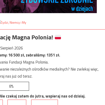
ację Magna Polonia!
Sierpień 2026
jemy:
16 500
zł, zebraliśmy:
1351
zł.
ania Fundacji Magna Polonia.
anie niezależnych ośrodków medialnych? Nie zwlekaj więc,
raj nas już od teraz.
8%
e czekaj zatem do jutra, wspieraj nas od dzisiaj.