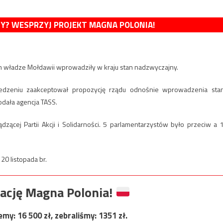
MY? WESPRZYJ PROJEKT MAGNA POLONIA!
ym władze Mołdawii wprowadziły w kraju stan nadzwyczajny.
edzeniu zaakceptował propozycję rządu odnośnie wprowadzenia sta
dała agencja TASS.
ącej Partii Akcji i Solidarności. 5 parlamentarzystów było przeciw a 
0 listopada br.
ację Magna Polonia!
jemy:
16 500
zł, zebraliśmy:
1351
zł.