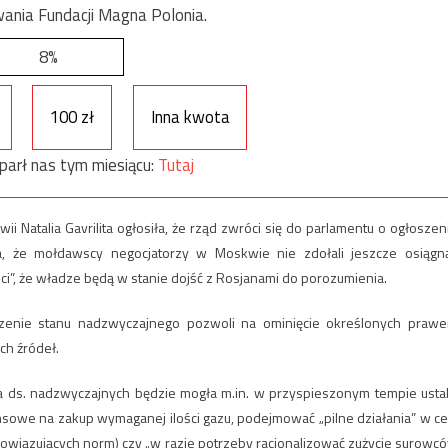
ania Fundacji Magna Polonia.
8%
100 zł
Inna kwota
parł nas tym miesiącu:
Tutaj
Natalia Gavrilita ogłosiła, że ​​rząd zwróci się do parlamentu o ogłoszen
, że mołdawscy negocjatorzy w Moskwie nie zdołali jeszcze osiągn
”, że władze będą w stanie dojść z Rosjanami do porozumienia.
oszenie stanu nadzwyczajnego pozwoli na ominięcie określonych praw
ch źródeł.
 ds. nadzwyczajnych będzie mogła m.in. w przyspieszonym tempie ustal
ansowe na zakup wymaganej ilości gazu, podejmować „pilne działania” w ce
bowiązujących norm) czy „w razie potrzeby racjonalizować zużycie surowc