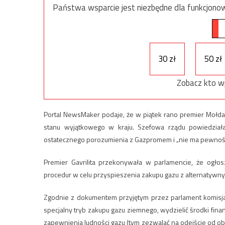
Państwa wsparcie jest niezbędne dla funkcjonow
30 zł
50 zł
Zobacz kto w
Portal NewsMaker podaje, że w piątek rano premier Mołdawii 
stanu wyjątkowego w kraju. Szefowa rządu powiedziała
ostatecznego porozumienia z Gazpromem i „nie ma pewności
Premier Gavrilita przekonywała w parlamencie, że ogł
procedur w celu przyspieszenia zakupu gazu z alternatywny
Zgodnie z dokumentem przyjętym przez parlament komisja
specjalny tryb zakupu gazu ziemnego, wydzielić środki fin
zapewnienia ludności gazu (tym zezwalać na odejście od o