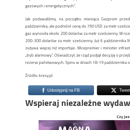
gazowych i energetycznych”.
Jak podawaliśmy, na początku miesiąca Gazprom prze
października, ale podniósł cenę do 790 USD za metr szeście
gaz wynosiła około 200 dolarów za metr sześcienny. W 
200-300 dolarów za metr sześcienny. Już 6 października 
zużywa więcej niż importuje. Wicepremier i minister infra
„tryb alarmowy”. Oświadczył, że rząd podjął decyzję o prze
rezerw państwowych. Spinu w dniach 18-19 października od
Źródło: kresy.pl
Udostępnij na FB
Twee
Wspieraj niezależne wydaw
Czy jes