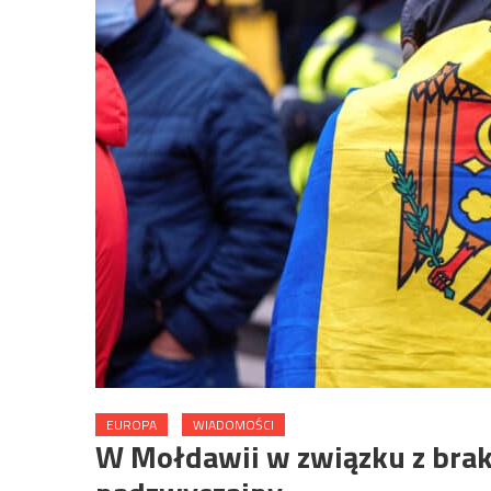
EUROPA
WIADOMOŚCI
W Mołdawii w związku z bra