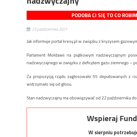
nadzwyczajny
PODOBA CI SIĘ TO CO ROBI
23 października 2021
Jak informuje portal kresy.pl w związku z kryzysem gazow
Parlament Mołdawii na piątkowym nadzwyczajnym posi
nadzwyczajnego w związku z deficytem gazu ziemnego – po
Za propozycją rządu zagłosowało 55 deputowanych z rządz
wstrzymało się od głosu.
Stan nadzwyczajny ma obowiązywać od 22 października do 2
Wspieraj Fund
W sierpniu potrzebu