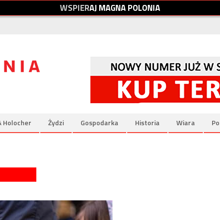
W
S
P
I
E
R
A
J
M
A
G
N
A
P
O
L
O
N
I
A
& Holocher
Żydzi
Gospodarka
Historia
Wiara
Po