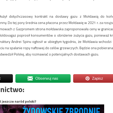
dłużył dotychczasowy kontrakt na dostawy gazu z Mołdawią do koń
nny. Do tej pory średnia cena płacona przez Mołdawię w 2021 r. za rosyjs
rozmowach z Gazpromem strona mołdawska zaproponowała ceny w granica
Moldovagaz poprosił konsumentów o obniżenie zużycia gazu, ponieważ kr
struktury Andrei Spinu ogłosił w ubiegłym tygodniu, że Mołdawia wchodzi
jściu na spalanie ropy naftowej do celów grzewczych. Będzie ona pobierana
wiedził Polskę, aby rozmawiać o potencjalnych dostawach gazu.
t
Obserwuj nas
Zapisz
nictwo:
t jeszcze naród polski?