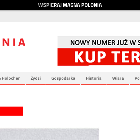
W
S
P
I
E
R
A
J
M
A
G
N
A
P
O
L
O
N
I
A
& Holocher
Żydzi
Gospodarka
Historia
Wiara
Po