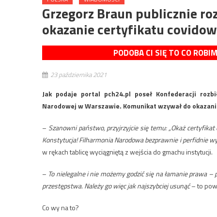
Grzegorz Braun publicznie ro
okazanie certyfikatu covido
PODOBA CI SIĘ TO CO ROBI
23 października 2021
Jak podaje portal pch24.pl poseł Konfederacji rozb
Narodowej w Warszawie. Komunikat wzywał do okazania
–
Szanowni państwo, przyjrzyjcie się temu: „Okaż certyfikat
Konstytucja! Filharmonia Narodowa bezprawnie i perfidnie wyst
w rękach tablicę wyciągniętą z wejścia do gmachu instytucji.
–
To nielegalne i nie możemy godzić się na łamanie prawa – 
przestępstwa. Należy go więc jak najszybciej usunąć
– to powi
Co wy na to?