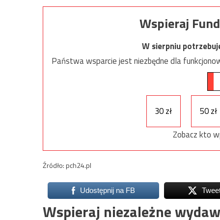
Wspieraj Fund
W sierpniu potrzebu
Państwa wsparcie jest niezbędne dla funkcjonow
30 zł
50 zł
Zobacz kto w
Źródło: pch24.pl
Udostępnij na FB
Twee
Wspieraj niezależne wydaw