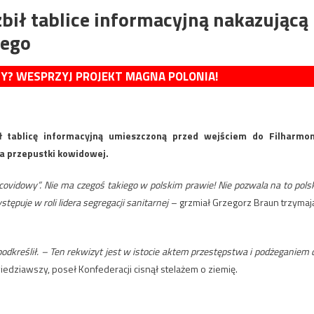
zbił tablice informacyjną nakazującą
wego
MY? WESPRZYJ PROJEKT MAGNA POLONIA!
ił tablicę informacyjną umieszczoną przed wejściem do Filharmon
 przepustki kowidowej.
 covidowy”. Nie ma czegoś takiego w polskim prawie! Nie pozwala na to pols
ępuje w roli lidera segregacji sanitarnej
– grzmiał Grzegorz Braun trzymaj
podkreślił. – Ten rekwizyt jest w istocie aktem przestępstwa i podżeganiem 
edziawszy, poseł Konfederacji cisnął stelażem o ziemię.