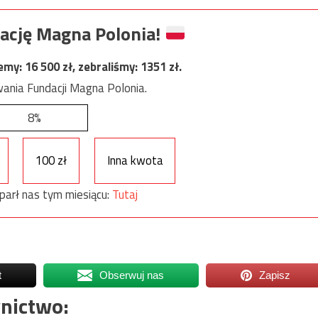
ację Magna Polonia!
jemy:
16 500
zł, zebraliśmy:
1351
zł.
ania Fundacji Magna Polonia.
8%
100 zł
Inna kwota
parł nas tym miesiącu:
Tutaj
t
Obserwuj nas
Zapisz
nictwo: