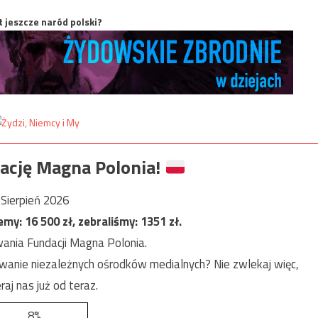
t jeszcze naród polski?
ację Magna Polonia!
Sierpień 2026
jemy:
16 500
zł, zebraliśmy:
1351
zł.
ania Fundacji Magna Polonia.
anie niezależnych ośrodków medialnych? Nie zwlekaj więc,
raj nas już od teraz.
8%