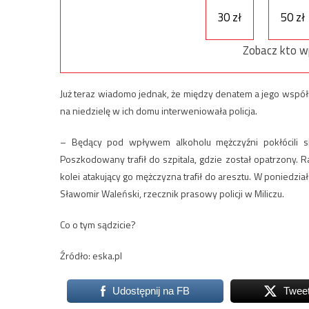
30 zł
50 zł
Zobacz kto w
Już teraz wiadomo jednak, że między denatem a jego współl
na niedzielę w ich domu interweniowała policja.
– Będący pod wpływem alkoholu mężczyźni pokłócili si
Poszkodowany trafił do szpitala, gdzie został opatrzony. R
kolei atakujący go mężczyzna trafił do aresztu. W poniedzia
Sławomir Waleński, rzecznik prasowy policji w Miliczu.
Co o tym sądzicie?
Źródło: eska.pl
Udostępnij na FB
Twee