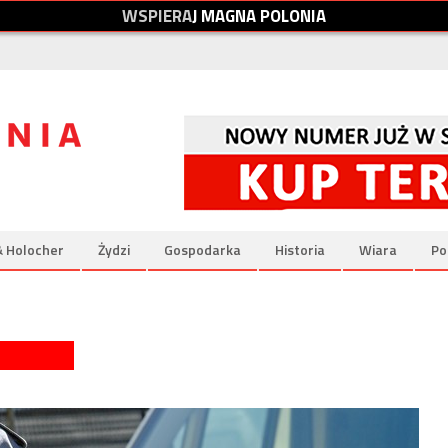
W
S
P
I
E
R
A
J
M
A
G
N
A
P
O
L
O
N
I
A
& Holocher
Żydzi
Gospodarka
Historia
Wiara
Po