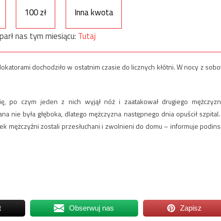
100 zł
Inna kwota
parł nas tym miesiącu:
Tutaj
okatorami dochodziło w ostatnim czasie do licznych kłótni. W nocy z sobo
ę, po czym jeden z nich wyjął nóż i zaatakował drugiego mężczyzn
ana nie była głęboka, dlatego mężczyzna następnego dnia opuścił szpital.
łek mężczyźni zostali przesłuchani i zwolnieni do domu – informuje podins
t
Obserwuj nas
Zapisz