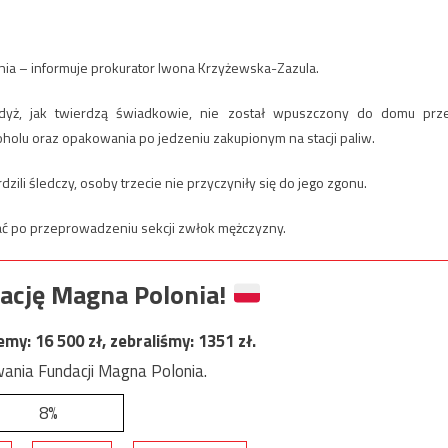
a – informuje prokurator Iwona Krzyżewska-Zazula.
dyż, jak twierdzą świadkowie, nie został wpuszczony do domu prz
oholu oraz opakowania po jedzeniu zakupionym na stacji paliw.
dzili śledczy, osoby trzecie nie przyczyniły się do jego zgonu.
ać po przeprowadzeniu sekcji zwłok mężczyzny.
ację Magna Polonia!
jemy:
16 500
zł, zebraliśmy:
1351
zł.
ania Fundacji Magna Polonia.
8%