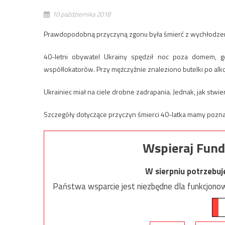
10 października 2018
Prawdopodobną przyczyną zgonu była śmierć z wychłodzeni
40-letni obywatel Ukrainy spędził noc poza domem, g
współlokatorów. Przy mężczyźnie znaleziono butelki po alk
Ukrainiec miał na ciele drobne zadrapania. Jednak, jak stwier
Szczegóły dotyczące przyczyn śmierci 40-latka mamy pozn
Wspieraj Fund
W sierpniu potrzebu
Państwa wsparcie jest niezbędne dla funkcjonow