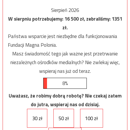
Sierpień 2026
W sierpniu potrzebujemy:
16 500
zł, zebraliśmy:
1351
zł.
Państwa wsparcie jest niezbędne dla funkcjonowania
Fundacji Magna Polonia.
Masz świadomość tego jak ważne jest przetrwanie
niezależnych ośrodków medialnych? Nie zwlekaj więc,
wspieraj nas już od teraz.
8%
Uważasz, że robimy dobrą robotę? Nie czekaj zatem
do jutra, wspieraj nas od dzisiaj.
30 zł
50 zł
100 zł