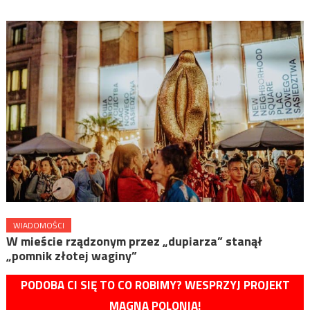
WIADOMOŚCI
W mieście rządzonym przez „dupiarza” stanął
„pomnik złotej waginy”
PODOBA CI SIĘ TO CO ROBIMY? WESPRZYJ PROJEKT
MAGNA POLONIA!