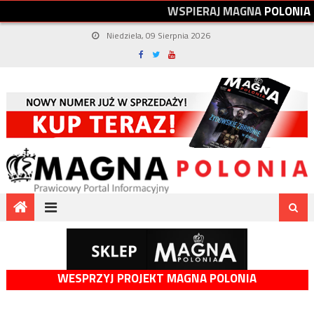
W
S
P
I
E
R
A
J
M
A
G
N
A
P
O
L
O
N
I
A
Niedziela, 09 Sierpnia 2026
WESPRZYJ PROJEKT MAGNA POLONIA