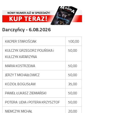
Darczyńcy - 6.08.2026
KACPER STAROŚCIAK
100,00
KULCZYK GRZEGORZ POLIŃSKA i
50,00
KULCZYK KATARZYNA
MARIA KOSTRZEWA
50,00
JERZY T MICHAJŁOWICZ
50,00
KOZIOŁ BOGUSŁAW
35,00
PAWEŁ ŁUKASZ ZIEMIAŃSKI
50,00
POTERA LIDIA i POTERA KRZYSZTOF
50,00
NIEMCZYK MICHAŁ
20,00