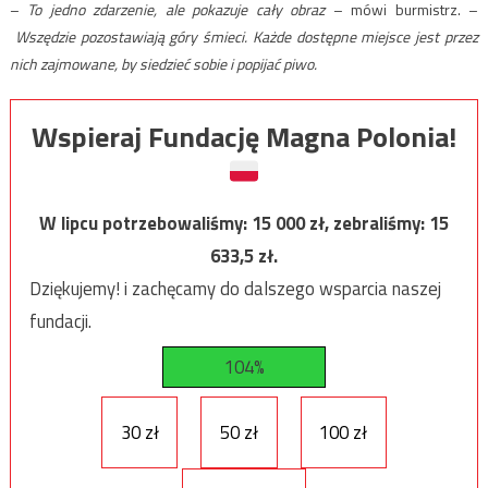
–
To jedno zdarzenie, ale pokazuje cały obraz
– mówi burmistrz. –
Wszędzie pozostawiają góry śmieci. Każde dostępne miejsce jest przez
nich zajmowane, by siedzieć sobie i popijać piwo.
Wspieraj Fundację Magna Polonia!
W lipcu potrzebowaliśmy:
15 000
zł, zebraliśmy:
15
633,5
zł.
Dziękujemy! i zachęcamy do dalszego wsparcia naszej
fundacji.
104%
30 zł
50 zł
100 zł