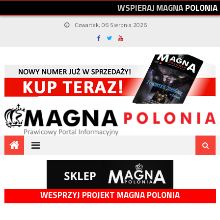
W
S
P
I
E
R
A
J
M
A
G
N
A
P
O
L
O
N
I
A
Czwartek, 06 Sierpnia 2026
WESPRZYJ PROJEKT MAGNA POLONIA