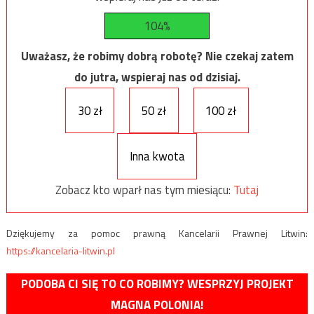
104%
Uważasz, że robimy dobrą robotę? Nie czekaj zatem
do jutra, wspieraj nas od dzisiaj.
30 zł
50 zł
100 zł
Inna kwota
Zobacz kto wparł nas tym miesiącu:
Tutaj
Dziękujemy za pomoc prawną Kancelarii Prawnej Litwin:
https://kancelaria-litwin.pl
PODOBA CI SIĘ TO CO ROBIMY? WESPRZYJ PROJEKT
MAGNA POLONIA!