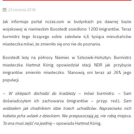
23 sierpnia 2018
Jak informuje portal nczas.com w budynkach po dawnej bazie
wojskowej w niemieckim Boostedt osiedlono 1200 imigrantów. Teraz
burmistrz tego liczącego sobie zaledwie 4,6 tysiąca mieszkańców
miasteczka mówi, że zmieniło się ono nie do poznania.
Boostedt leży na północy Niemiec w Szlezwik-Holsztyn. Burmistrz
miasteczka Hartmut König opowiedział stacji NDR jak przybycie
imigrantów zmieniło miasteczko. Stanowią oni teraz aż 26% jego
populacji.
–
W sklepach dochodzi do kradzieży
– mówi burmistrz. – Sam
doświadczyłem ich zachowania (imigrantów – przyp. red.).
Sam
widziałem jak chodnikiem idzie trzech uchodźców. Naprzeciwko nich
kobieta pcha wózek z dzieckiem. Nie przepuszczają jej, nie robią miejsca.
To ona musi zejść na jezdnię
– opowiada Hartmut König.