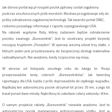
Jak donosi portal wp.pl rosyjski pocisk jądrowy został zagubiony
podczas zeszłorocznych prób morskich. Moskwa przygotowuje siły do
próby odnalezienia zagubionej technologii. Tak twierdzi portal CNBC,
rzekomo posiadając informacje z raportu szpiegowskiego USA.
Na ratunek wypłynie flota, której zadaniem będzie odnalezienie
pocisku zwanego „Burevestnik”. Jest to siostrzany projekt torpedy
noszącej kryptonim „Posejdon”. W operacji wezmą udział trzy statki, z
których jeden jest przystosowany do bezpiecznej obsługi materiałów
radioaktywnych. Nie wiadomo, kiedy rozpocznie się misja.
W okresie od listopada zeszłego roku do lutego br. Rosja
przeprowadziła testy czterech „Burevestników”. Jak twierdzą
raportujący dla USA, każda z prób doprowadziła do ciężkiego wypadku.
Najdłużej ten autonomiczny pocisk utrzymał lot przez 35 km, a jego lot
trwał ponad dwie minuty. Najkrótszy to zaledwie cztery sekundy i 8 km.
O samym projekcie rakiety „Burevestnik” niewiele wiadomo. Jest to
autonomiczny pocisk manewrujący jednorazowego użytku. Jest w