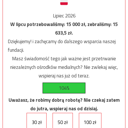
Lipiec 2026
W lipcu potrzebowaliśmy:
15 000
zł, zebraliśmy:
15
633,5
zł.
Dziękujemy! i zachęcamy do dalszego wsparcia naszej
fundacji.
Masz świadomość tego jak ważne jest przetrwanie
niezależnych ośrodków medialnych? Nie zwlekaj więc,
wspieraj nas już od teraz.
104%
Uważasz, że robimy dobrą robotę? Nie czekaj zatem
do jutra, wspieraj nas od dzisiaj.
30 zł
50 zł
100 zł