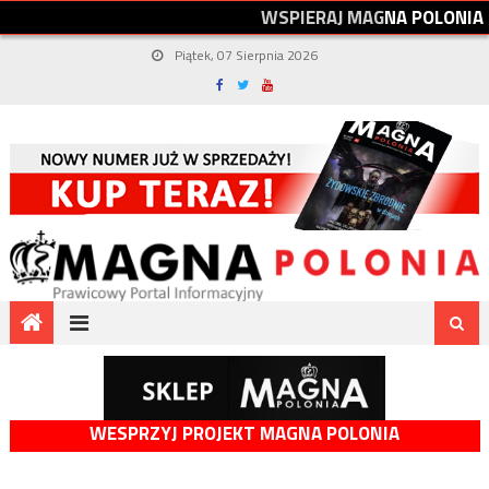
W
S
P
I
E
R
A
J
M
A
G
N
A
P
O
L
O
N
I
A
Piątek, 07 Sierpnia 2026
WESPRZYJ PROJEKT MAGNA POLONIA