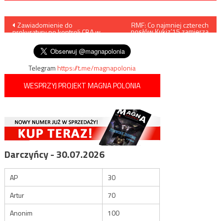
Nawigacja
Zawiadomienie do
RMF: Co najmniej czterech
posłów Kukiz’15 zamierza
prokuratury po kontroli CBA w
przejść do PiS
wpisu
puławskim starostwie
Telegram
https://t.me/magnapolonia
WESPRZYJ PROJEKT MAGNA POLONIA
Darczyńcy - 30.07.2026
AP
30
Artur
70
Anonim
100