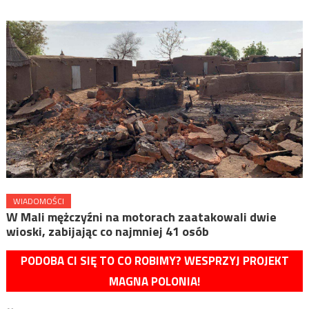
WIADOMOŚCI
W Mali mężczyźni na motorach zaatakowali dwie
wioski, zabijając co najmniej 41 osób
PODOBA CI SIĘ TO CO ROBIMY? WESPRZYJ PROJEKT
MAGNA POLONIA!