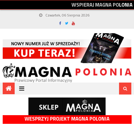
W
S
P
I
E
R
A
J
M
A
G
N
A
P
O
L
O
N
I
A
Czwartek, 06 Sierpnia 2026
WESPRZYJ PROJEKT MAGNA POLONIA