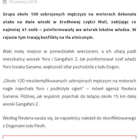
19 czerwca 2019
Grupa około 100 uzbrojonych mężczyzn na motorach dokonała
ataku na dwie wioski w środkowej części Mali, zabijając co
najmniej 41 osób – poinformowały we wtorek lokalne władze. W
rejonie tym trwają konflikty na tle etnicznym.
Ataki miały miejsce w poniedziałek wieczorem, a ich ofiarą padli
mieszkańcy wiosek Yoro i Gangafani 2. Jak poinformował szef władz
Yoro Issiaka Ganame, większość ofiar pochodziła z ludu Dogon.
„Około 100 niezidentyfikowanych uzbrojonych mężczyzn na motorach
nagle najechała Yoro i podłożyła ogień” – mówił agencji Reutera
Ganame. Później, jak wyjaśnił, pojechali do leżącej około 15 km dalej
wioski Gangafani 2.
Według Reutera uważa się, że napastnicy należeli do skonfliktowanego
z Dogonami ludu Peulh.