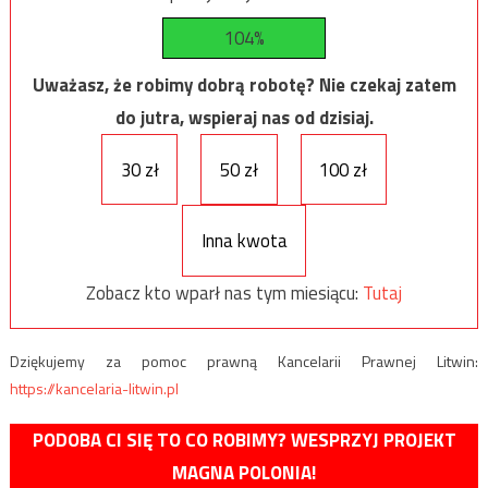
104%
Uważasz, że robimy dobrą robotę? Nie czekaj zatem
do jutra, wspieraj nas od dzisiaj.
30 zł
50 zł
100 zł
Inna kwota
Zobacz kto wparł nas tym miesiącu:
Tutaj
Dziękujemy za pomoc prawną Kancelarii Prawnej Litwin:
https://kancelaria-litwin.pl
PODOBA CI SIĘ TO CO ROBIMY? WESPRZYJ PROJEKT
MAGNA POLONIA!