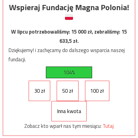
Wspieraj Fundację Magna Polonia!
W lipcu potrzebowaliśmy:
15 000
zł, zebraliśmy:
15
633,5
zł.
Dziękujemy! i zachęcamy do dalszego wsparcia naszej
fundacji.
104%
30 zł
50 zł
100 zł
Inna kwota
Zobacz kto wparł nas tym miesiącu:
Tutaj