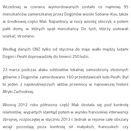
Wcześniej w czerwcu wymordowanych zostało co najmniej 95
mieszkańców zamieszkanej przez Dogonów wioski Sobane-Kou, także
w środkowej części Mali. Napastnicy w nocy wioskę otoczyli, a potem
palili domy, w których spali mieszkańcy. Do tych, którzy usiłowali
uciekać, strzelano.
Według danych ONZ tylko od stycznia do maja walki między ludami
Dogon i Peuhl doprowadziły do śmierci 250 ludzi.
23 marca podczas ataku oddziałów lokalnej samoobrony złożonych
głównie z Dogonów zamordowano 160 przedstawicieli ludu Peulh. Był
to jeden z najokrutniejszych aktów przemocy w najnowszej historii
Afryki Zachodniej.
Wiosną 2012 roku północna część Mali dostała się pod kontrolę
islamistów, wypartych stamtąd potem w wyniku francuskiej interwencji
zbrojnej, rozpoczętej w styczniu 2013 r. Jednak w rejonie całe obszary
wciąż pozostają poza kontrolą sił malijskich, francuskich czy