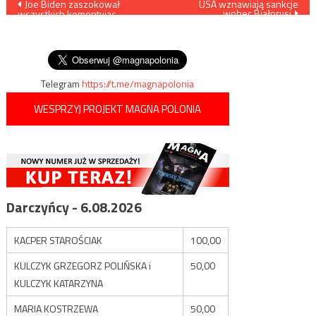
Nawigacja
Joe Biden zaszokował
USA wznawiają sankcje
wobec Białorusi
wszystkich komentując
wpisu
wygląd młodej dziewczyny
podczas swego
przemówienia
Telegram
https://t.me/magnapolonia
WESPRZYJ PROJEKT MAGNA POLONIA
Darczyńcy - 6.08.2026
KACPER STAROŚCIAK
100,00
KULCZYK GRZEGORZ POLIŃSKA i
50,00
KULCZYK KATARZYNA
MARIA KOSTRZEWA
50,00