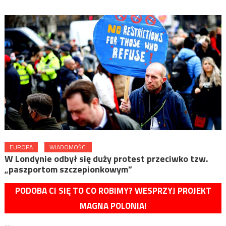
EUROPA
WIADOMOŚCI
W Londynie odbył się duży protest przeciwko tzw.
„paszportom szczepionkowym”
PODOBA CI SIĘ TO CO ROBIMY? WESPRZYJ PROJEKT
MAGNA POLONIA!