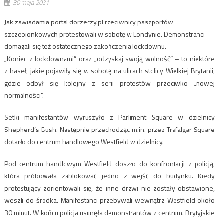
30 maja 2021
Jak zawiadamia portal dorzeczy.pl rzeciwnicy paszportów
szczepionkowych protestowali w sobotę w Londynie. Demonstranci
domagali się też ostatecznego zakończenia lockdownu.
„Koniec z lockdownami” oraz „odzyskaj swoją wolność” – to niektóre
z haseł, jakie pojawiły się w sobotę na ulicach stolicy Wielkiej Brytanii,
gdzie odbył się kolejny z serii protestów przeciwko „nowej
normalności”.
Setki manifestantów wyruszyło z Parliment Square w dzielnicy
Shepherd’s Bush. Następnie przechodząc m.in. przez Trafalgar Square
dotarło do centrum handlowego Westfield w dzielnicy.
Pod centrum handlowym Westfield doszło do konfrontacji z policją,
która próbowała zablokować jedno z wejść do budynku. Kiedy
protestujący zorientowali się, że inne drzwi nie zostały obstawione,
weszli do środka. Manifestanci przebywali wewnątrz Westfield około
30 minut. W końcu policja usunęła demonstrantów z centrum. Brytyjskie