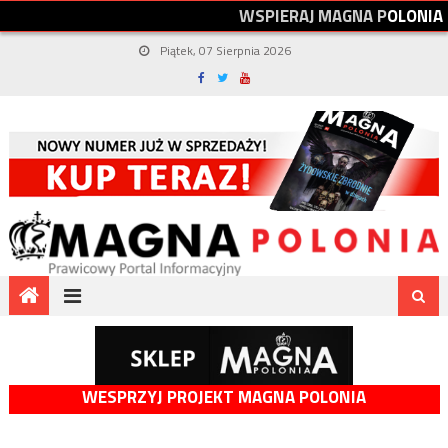
W
S
P
I
E
R
A
J
M
A
G
N
A
P
O
L
O
N
I
A
Piątek, 07 Sierpnia 2026
WESPRZYJ PROJEKT MAGNA POLONIA