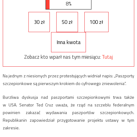
8%
30 zł
50 zł
100 zł
Inna kwota
Zobacz kto wparł nas tym miesiącu:
Tutaj
Na jednym z niesionych przez protestujących widniał napis: „Paszporty
szczepionkowe są pierwszym krokiem do cyfrowego zniewolenia”.
Burzliwa dyskusja nad paszportami szczepionkowymi trwa także
w USA. Senator Ted Cruz uważa, że rząd na szczeblu federalnym
powinien zakazać wydawania paszportów szczepionkowych.
Republikanin zapowiedział przygotowanie projektu ustawy w tym
zakresie.