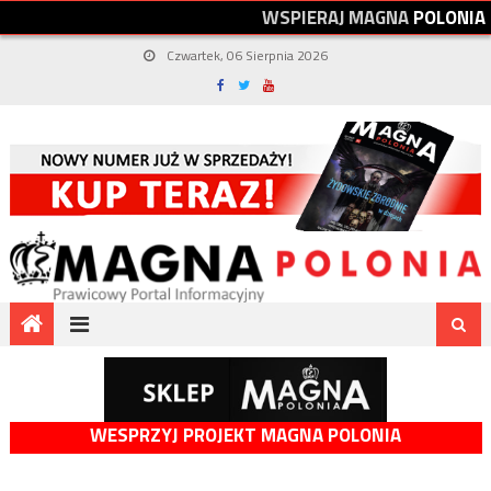
W
S
P
I
E
R
A
J
M
A
G
N
A
P
O
L
O
N
I
A
Czwartek, 06 Sierpnia 2026
WESPRZYJ PROJEKT MAGNA POLONIA