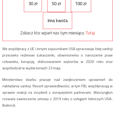
30 zł
50 zł
100 zł
Inna kwota
Zobacz kto wparł nas tym miesiącu:
Tutaj
We współpracy z UE i innymi sojusznikami USA opracowuje listę sankcji
przeciwko reżimowi Łukaszenki, obwinionemu o naruszenie praw
człowieka, korupcję, sfałszowaniem wyborów w 2020 roku oraz
współudział w wydarzeniach 23 maja.
Ministerstwo skarbu pracuje nad zwiększeniem uprawnień do
nakładania sankcji. Resort sprawiedliwości, w tym FBI, współpracują w
sprawie reakcji na incydent z europejskimi partnerami. Waszyngton
rozważa zawieszenie umowy z 2019 roku o usługach lotniczych USA-
Białoruś.