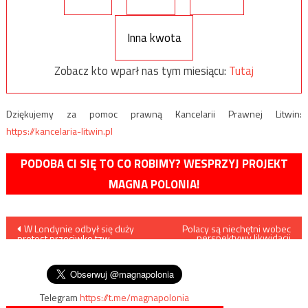
Inna kwota
Zobacz kto wparł nas tym miesiącu:
Tutaj
Dziękujemy za pomoc prawną Kancelarii Prawnej Litwin:
https://kancelaria-litwin.pl
PODOBA CI SIĘ TO CO ROBIMY? WESPRZYJ PROJEKT
MAGNA POLONIA!
Nawigacja
W Londynie odbył się duży
Polacy są niechętni wobec
perspektywy likwidacji
protest przeciwko tzw.
gotówki
wpisu
„paszportom
szczepionkowym”
Telegram
https://t.me/magnapolonia