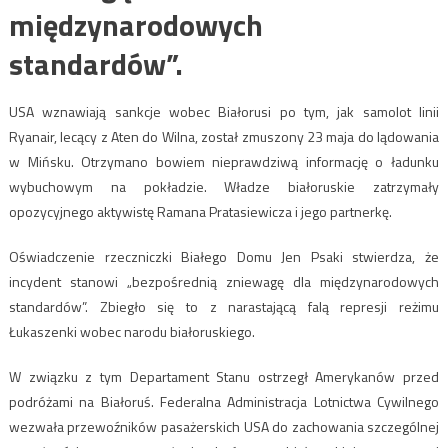
międzynarodowych
standardów”.
USA wznawiają sankcje wobec Białorusi po tym, jak samolot linii
Ryanair, lecący z Aten do Wilna, został zmuszony 23 maja do lądowania
w Mińsku. Otrzymano bowiem nieprawdziwą informację o ładunku
wybuchowym na pokładzie. Władze białoruskie zatrzymały
opozycyjnego aktywistę Ramana Pratasiewicza i jego partnerkę.
Oświadczenie rzeczniczki Białego Domu Jen Psaki stwierdza, że
incydent stanowi „bezpośrednią zniewagę dla międzynarodowych
standardów”. Zbiegło się to z narastającą falą represji reżimu
Łukaszenki wobec narodu białoruskiego.
W związku z tym Departament Stanu ostrzegł Amerykanów przed
podróżami na Białoruś. Federalna Administracja Lotnictwa Cywilnego
wezwała przewoźników pasażerskich USA do zachowania szczególnej