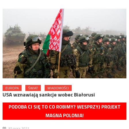
EUROPA
ŚWIAT
WIADOMOŚCI
USA wznawiają sankcje wobec Białorusi
PODOBA CI SIĘ TO CO ROBIMY? WESPRZYJ PROJEKT
MAGNA POLONIA!
30 maja 2021