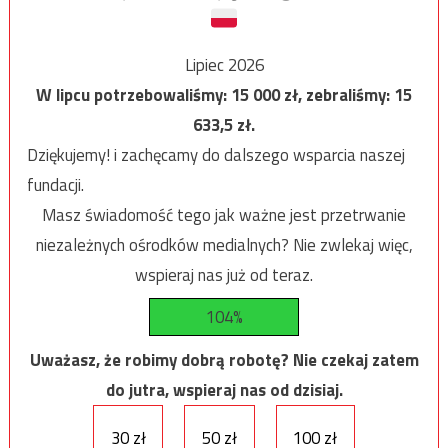
Lipiec 2026
W lipcu potrzebowaliśmy:
15 000
zł, zebraliśmy:
15
633,5
zł.
Dziękujemy! i zachęcamy do dalszego wsparcia naszej
fundacji.
Masz świadomość tego jak ważne jest przetrwanie
niezależnych ośrodków medialnych? Nie zwlekaj więc,
wspieraj nas już od teraz.
104%
Uważasz, że robimy dobrą robotę? Nie czekaj zatem
do jutra, wspieraj nas od dzisiaj.
30 zł
50 zł
100 zł