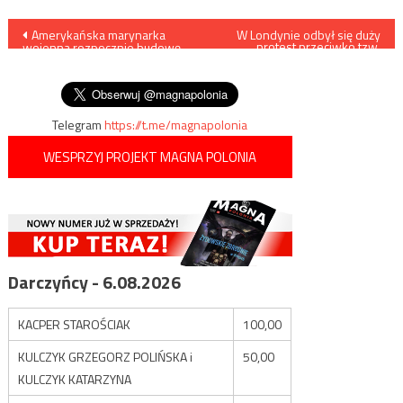
Nawigacja
Amerykańska marynarka
W Londynie odbył się duży
protest przeciwko tzw.
wojenna rozpocznie budowę
„paszportom
wpisu
nowoczesnego okrętu
szczepionkowym”
podwodnego
Telegram
https://t.me/magnapolonia
WESPRZYJ PROJEKT MAGNA POLONIA
Darczyńcy - 6.08.2026
KACPER STAROŚCIAK
100,00
KULCZYK GRZEGORZ POLIŃSKA i
50,00
KULCZYK KATARZYNA