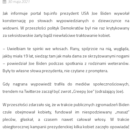
30 maja 2021
Jak informuje portal tvp.info prezydent USA Joe Biden wywołał
konsternację po słowach wypowiedzianych o dziewczynce na
widowni. W przeszłości polityk Demokratów był nie raz krytykowany
za seksistowskie żarty bądź niewłaściwe traktowanie kobiet.
– Uwielbiam te spinki we włosach. Rany, spójrzcie na nią, wygląda,
jakby miała 19 lat, siedząc tam jak mała dama ze skrzyżowanymi nogami
– powiedział Joe Biden podczas spotkania z rodzinami weteranów.
Były to własne słowa prezydenta, nie czytane z promptera.
Gdy nagrana wypowiedź trafiła do mediów społecznościowych,
trendem na Twitterze zaczął być zwrot „Creepy Joe” (odrażający Joe).
W przeszłości zdarzało się, że w trakcie publicznych zgromadzeń Biden
czule obejmował kobiety, fundował im niespodziewany „masaż”
pleców, głaskał, a czasem nawet całował włosy. W trakcie
ubiegłorocznej kampanii prezydenckiej kilka kobiet zaczęło opowiadać