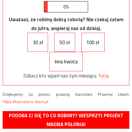
8%
Uważasz, że robimy dobrą robotę? Nie czekaj zatem
do jutra, wspieraj nas od dzisiaj.
30 zł
50 zł
100 zł
Inna kwota
Zobacz kto wparł nas tym miesiącu:
Tutaj
Dziękujemy za pomoc prawną Kancelarii Prawnej Litwin:
https://kancelaria-litwin.pl
PODOBA CI SIĘ TO CO ROBIMY? WESPRZYJ PROJEKT
MAGNA POLONIA!