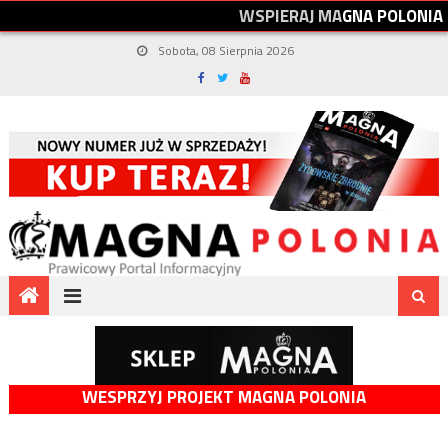
W
S
P
I
E
R
A
J
M
A
G
N
A
P
O
L
O
N
I
A
Sobota, 08 Sierpnia 2026
WESPRZYJ PROJEKT MAGNA POLONIA