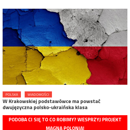
POLSKA
WIADOMOŚCI
W Krakowskiej podstawówce ma powstać
dwujęzyczna polsko-ukraińska klasa
PODOBA CI SIĘ TO CO ROBIMY? WESPRZYJ PROJEKT
MAGNA POLONIA!