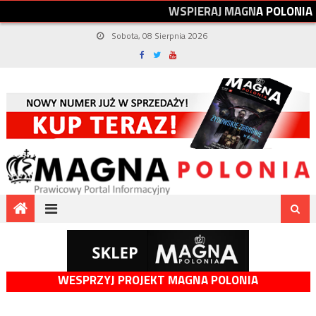
W
S
P
I
E
R
A
J
M
A
G
N
A
P
O
L
O
N
I
A
Sobota, 08 Sierpnia 2026
WESPRZYJ PROJEKT MAGNA POLONIA