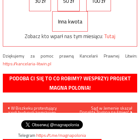
30 zł
50 zł
100 zł
Inna kwota
Zobacz kto wparł nas tym miesiącu:
Tutaj
Dziękujemy za pomoc prawną Kancelarii Prawnej Litwin:
https://kancelaria-litwin.pl
PODOBA CI SIĘ TO CO ROBIMY? WESPRZYJ PROJEKT
MAGNA POLONIA!
Nawigacja
W Biszkeku protestujący
Sąd w Jemenie skazał
Donalda Trumpa na śmierć
zajęli budynek kirgiskiego
wpisu
rządu
Telegram
https://t.me/magnapolonia