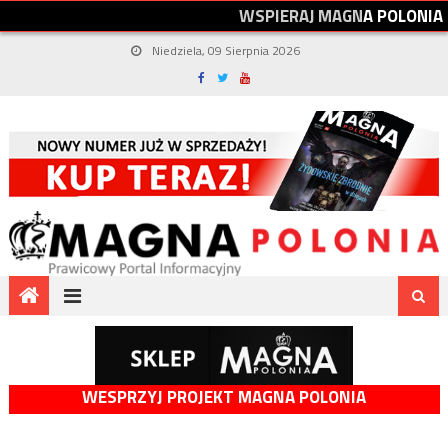
W
S
P
I
E
R
A
J
M
A
G
N
A
P
O
L
O
N
I
A
Niedziela, 09 Sierpnia 2026
WESPRZYJ PROJEKT MAGNA POLONIA