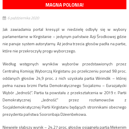
MAGNA POLONIA!
6 października 2020
Jak zawiadamia portal kresy.pl w niedzielę odbyły się w wybory
parlamentarne w Kirgistanie – jedynym państwie Azji Środkowej gdzie
nie panuje system autorytarny. Aż jedna trzecia głosów padła na partie,
które nie przekroczyły progu wyborczego.
Według wstępnych wyników wyborów przedstawionych przez
Centralną Komisję Wyborczą Kirgistanu po przeliczeniu ponad 98 proc.
oddanych głosów 24,9 proc. z nich uzyskała partia Wirimdik – której
pełna nazwa brzmi Partia Demokratycznego Socjalizmu – Eurazjatycki
Wybór „Jedność”. Partia ta powstała z przekształcenia w 2019 r. Partii
Demokratycznej „Jedność” przez rozłamowców z
Socjaldemokratycznej Partii Kirgistanu będących stronnikami obecnego
prezydenta państwa Sooronbaja Dżeenbekowa.
Niewiele słabszy wynik – 24,27 proc. głosów osiągnęła partia Mekenim