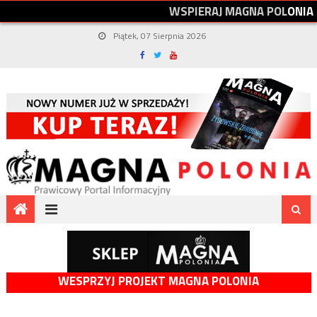
W
S
P
I
E
R
A
J
M
A
G
N
A
P
O
L
O
N
I
A
Piątek, 07 Sierpnia 2026
WESPRZYJ PROJEKT MAGNA POLONIA