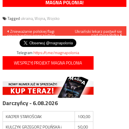
MAGNA POLONIA!
Tagged
ukraina
,
Wojna
,
Wojsko
Nawigacja
Znieważanie polskiej flagi
Ukraiński lekarz pastwił się
nad chorą Polką
coraz bardziej powszechne
wpisu
Telegram
https://t.me/magnapolonia
WESPRZYJ PROJEKT MAGNA POLONIA
Darczyńcy - 6.08.2026
KACPER STAROŚCIAK
100,00
KULCZYK GRZEGORZ POLIŃSKA i
50,00