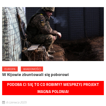
EUROPA
WIADOMOŚCI
W Kijowie zbuntowali się poborowi
PODOBA CI SIĘ TO CO ROBIMY? WESPRZYJ PROJEKT
MAGNA POLONIA!
6 czerwca 2025