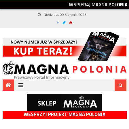
W
S
P
I
E
R
A
J
M
A
G
N
A
P
O
L
O
N
I
A
Niedziela, 09 Sierpnia 2026
WESPRZYJ PROJEKT MAGNA POLONIA