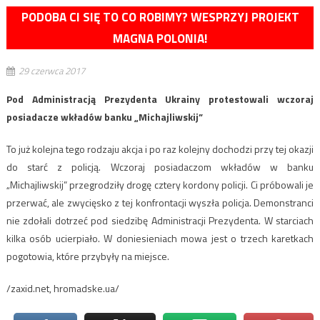
PODOBA CI SIĘ TO CO ROBIMY? WESPRZYJ PROJEKT
MAGNA POLONIA!
29 czerwca 2017
Pod Administracją Prezydenta Ukrainy protestowali wczoraj
posiadacze wkładów banku „Michajliwskij”
To już kolejna tego rodzaju akcja i po raz kolejny dochodzi przy tej okazji
do starć z policją. Wczoraj posiadaczom wkładów w banku
„Michajliwskij” przegrodziły drogę cztery kordony policji. Ci próbowali je
przerwać, ale zwycięsko z tej konfrontacji wyszła policja. Demonstranci
nie zdołali dotrzeć pod siedzibę Administracji Prezydenta. W starciach
kilka osób ucierpiało. W doniesieniach mowa jest o trzech karetkach
pogotowia, które przybyły na miejsce.
/zaxid.net, hromadske.ua/