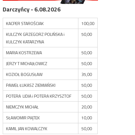
Darczyńcy - 6.08.2026
KACPER STAROŚCIAK
100,00
KULCZYK GRZEGORZ POLIŃSKA i
50,00
KULCZYK KATARZYNA
MARIA KOSTRZEWA
50,00
JERZY T MICHAJŁOWICZ
50,00
KOZIOŁ BOGUSŁAW
35,00
PAWEŁ ŁUKASZ ZIEMIAŃSKI
50,00
POTERA LIDIA i POTERA KRZYSZTOF
50,00
NIEMCZYK MICHAŁ
20,00
SŁAWOMIR PIĄTEK
10,00
KAMIL JAN KOWALCZYK
50,00