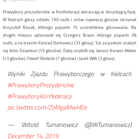
Prawybory prezydenckie w Konfederacji wkraczają w decydującą fazę.
W Kielcach głosy oddało 190 osób i znów najwięcej głosów otrzymał
Krzysztof Bosak, którego poparło 75 uczestników głosowaniu. Na
drugim miejscu uplasował się Grzegorz Braun, którego poparło 38
osób, a na trzecim Konrad Berkowicz (33 głosy). Tuż za podium znalazł
się Artur Dziambor (19 głosów). Dalej znaleźli się: Janusz Korwin-Mikke
(13 głosów), Paweł Skutecki (7 głosów) i Jacek Wilk (3 głosy).
Wyniki Zjazdu Prawyborczego w Kielcach
#PrawyboryPrezydenckie
#PrawyboryKonfederacji
pic.twitter.com/ZzMgaMwHEe
— Witold Tumanowicz (@WTumanowicz)
December 14, 2019