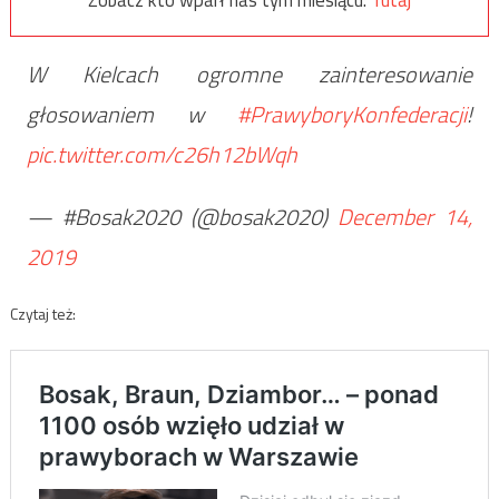
W Kielcach ogromne zainteresowanie
głosowaniem w
#PrawyboryKonfederacji
!
pic.twitter.com/c26h12bWqh
— #Bosak2020 (@bosak2020)
December 14,
2019
Czytaj też: