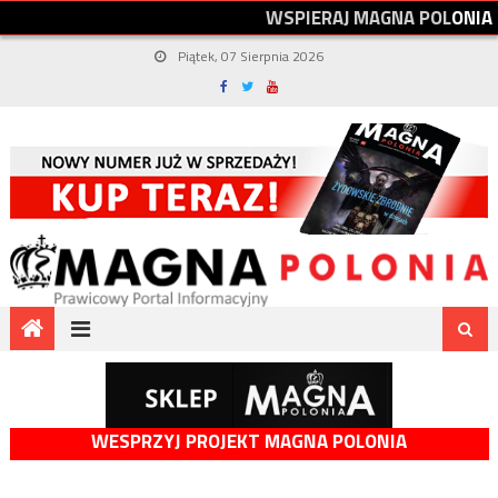
W
S
P
I
E
R
A
J
M
A
G
N
A
P
O
L
O
N
I
A
Piątek, 07 Sierpnia 2026
WESPRZYJ PROJEKT MAGNA POLONIA