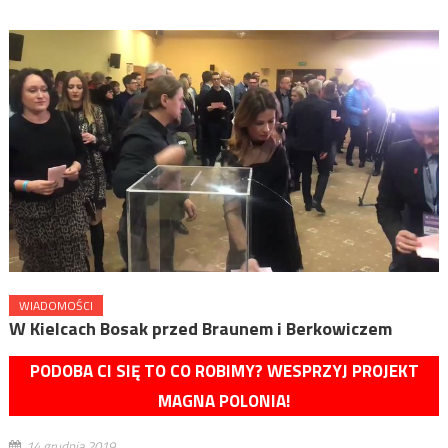
WIADOMOŚCI
W Kielcach Bosak przed Braunem i Berkowiczem
PODOBA CI SIĘ TO CO ROBIMY? WESPRZYJ PROJEKT
MAGNA POLONIA!
14 grudnia 2019