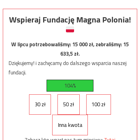
Wspieraj Fundację Magna Polonia!
W lipcu potrzebowaliśmy:
15 000
zł, zebraliśmy:
15
633,5
zł.
Dziękujemy! i zachęcamy do dalszego wsparcia naszej
fundacji.
104%
30 zł
50 zł
100 zł
Inna kwota
Zobacz kto wparł nas tym miesiącu:
Tutaj