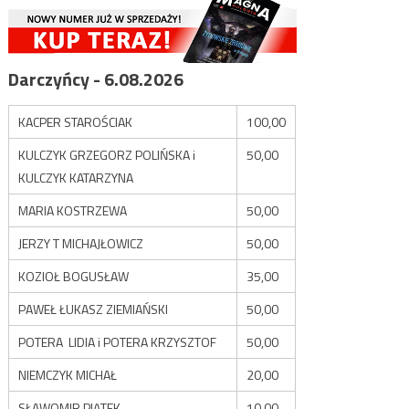
Darczyńcy - 6.08.2026
KACPER STAROŚCIAK
100,00
KULCZYK GRZEGORZ POLIŃSKA i
50,00
KULCZYK KATARZYNA
MARIA KOSTRZEWA
50,00
JERZY T MICHAJŁOWICZ
50,00
KOZIOŁ BOGUSŁAW
35,00
PAWEŁ ŁUKASZ ZIEMIAŃSKI
50,00
POTERA LIDIA i POTERA KRZYSZTOF
50,00
NIEMCZYK MICHAŁ
20,00
SŁAWOMIR PIĄTEK
10,00