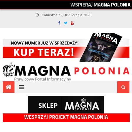
W
S
P
I
E
R
A
J
M
A
G
N
A
P
O
L
O
N
I
A
Poniedziałek, 10 Sierpnia 2026
WESPRZYJ PROJEKT MAGNA POLONIA