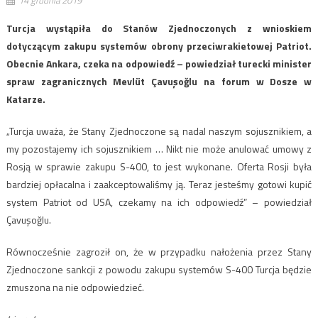
14 grudnia 2019
Turcja wystąpiła do Stanów Zjednoczonych z wnioskiem
dotyczącym zakupu systemów obrony przeciwrakietowej Patriot.
Obecnie Ankara, czeka na odpowiedź – powiedział turecki minister
spraw zagranicznych Mevlüt Çavuşoğlu na forum w Dosze w
Katarze.
„Turcja uważa, że ​​Stany Zjednoczone są nadal naszym sojusznikiem, a
my pozostajemy ich sojusznikiem … Nikt nie może anulować umowy z
Rosją w sprawie zakupu S-400, to jest wykonane. Oferta Rosji była
bardziej opłacalna i zaakceptowaliśmy ją. Teraz jesteśmy gotowi kupić
system Patriot od USA, czekamy na ich odpowiedź” – powiedział
Çavuşoğlu.
Równocześnie zagroził on, że w przypadku nałożenia przez Stany
Zjednoczone sankcji z powodu zakupu systemów S-400 Turcja będzie
zmuszona na nie odpowiedzieć.