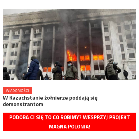
WIADOMOŚCI
W Kazachstanie żołnierze poddają się
demonstrantom
PODOBA CI SIĘ TO CO ROBIMY? WESPRZYJ PROJEKT
MAGNA POLONIA!