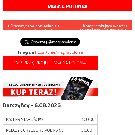
MAGNA POLONIA!
Nawigacja
Dramatyczne doniesienia z
Kompromitująca wpadka
dziennikarzy Newsweeka,
Kazachstanu, płonie budynek
Onetu, Faktu, Wyborczej…
wpisu
prokurarury w Ałmatach
Telegram
https://t.me/magnapolonia
WESPRZYJ PROJEKT MAGNA POLONIA
Darczyńcy - 6.08.2026
KACPER STAROŚCIAK
100,00
KULCZYK GRZEGORZ POLIŃSKA i
50,00