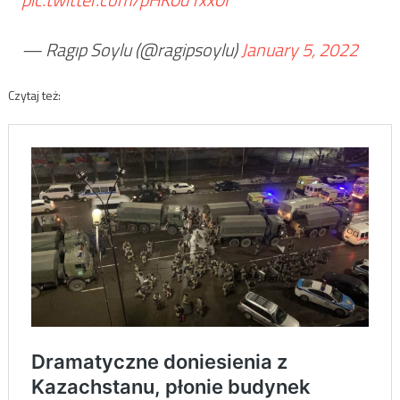
— Ragıp Soylu (@ragipsoylu)
January 5, 2022
Czytaj też: