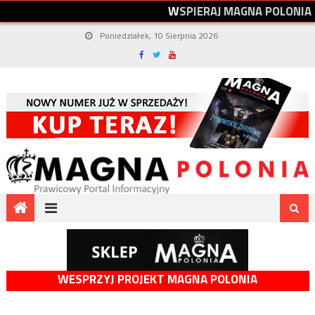
W
S
P
I
E
R
A
J
M
A
G
N
A
P
O
L
O
N
I
A
Poniedziałek, 10 Sierpnia 2026
WESPRZYJ PROJEKT MAGNA POLONIA