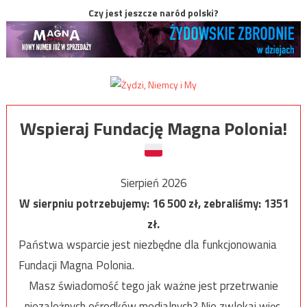
Czy jest jeszcze naród polski?
Wspieraj Fundację Magna Polonia!
Sierpień 2026
W sierpniu potrzebujemy:
16 500
zł, zebraliśmy:
1351
zł.
Państwa wsparcie jest niezbędne dla funkcjonowania
Fundacji Magna Polonia.
Masz świadomość tego jak ważne jest przetrwanie
niezależnych ośrodków medialnych? Nie zwlekaj więc,