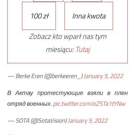
100 zł
Inna kwota
Zobacz kto wparł nas tym
miesiącu:
Tutaj
— Berke Eren (@berkeeren_)
January 5, 2022
В Актау протестующие взяли в плен
отряд военных.
pic.twitter.com/oZSTa1tYNw
— SOTA (@SotaVision)
January 5, 2022