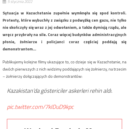
5 stycznia 2022
Sytuacja w Kazachstanie zupełnie wymknęła się spod kontroli.
Protesty, które wybuchły z związku z podwyżką cen gazu, nie tylko
nie skończyły się wraz z jej odwołaniem, a także dymisją rządu, ale
wręcz przybrały na sile. Coraz więcej budynków administracyjnych
płonie, żołnierze i policjanci coraz częściej poddają się
demonstrantom…
Publikujemy kolejne filmy ukazujące to, co dzieje się w Kazachstanie, na
dwóch pierwszych z nich widzimy poddających się żołnierzy, na trzecim
– żołnierzy dołączających do demonstrantów:
Kazakistan’da göstericiler askerleri rehin aldı.
pic.twitter.com/7kIDuD9kpc