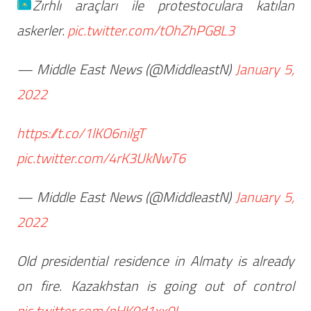
Zırhlı araçları ile protestoculara katılan
askerler.
pic.twitter.com/tOhZhPG8L3
— Middle East News (@MiddleastN)
January 5,
2022
https://t.co/1lKO6nilgT
pic.twitter.com/4rK3UkNwT6
— Middle East News (@MiddleastN)
January 5,
2022
Old presidential residence in Almaty is already
on fire. Kazakhstan is going out of control
pic.twitter.com/pHK0d1xx0I