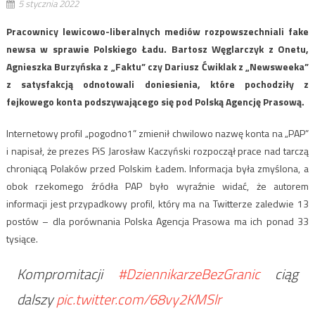
5 stycznia 2022
Pracownicy lewicowo-liberalnych mediów rozpowszechniali fake
newsa w sprawie Polskiego Ładu. Bartosz Węglarczyk z Onetu,
Agnieszka Burzyńska z „Faktu” czy Dariusz Ćwiklak z „Newsweeka”
z satysfakcją odnotowali doniesienia, które pochodziły z
fejkowego konta podszywającego się pod Polską Agencję Prasową.
Internetowy profil „pogodno1” zmienił chwilowo nazwę konta na „PAP”
i napisał, że prezes PiS Jarosław Kaczyński rozpoczął prace nad tarczą
chroniącą Polaków przed Polskim Ładem. Informacja była zmyślona, a
obok rzekomego źródła PAP było wyraźnie widać, że autorem
informacji jest przypadkowy profil, który ma na Twitterze zaledwie 13
postów – dla porównania Polska Agencja Prasowa ma ich ponad 33
tysiące.
Kompromitacji
#DziennikarzeBezGranic
ciąg
dalszy
pic.twitter.com/68vy2KMSlr