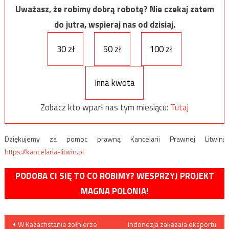
Uważasz, że robimy dobrą robotę? Nie czekaj zatem
do jutra, wspieraj nas od dzisiaj.
30 zł
50 zł
100 zł
Inna kwota
Zobacz kto wparł nas tym miesiącu:
Tutaj
Dziękujemy za pomoc prawną Kancelarii Prawnej Litwin:
https://kancelaria-litwin.pl
PODOBA CI SIĘ TO CO ROBIMY? WESPRZYJ PROJEKT
MAGNA POLONIA!
Nawigacja
W Kazachstanie żołnierze
Indonezja zakazała eksportu