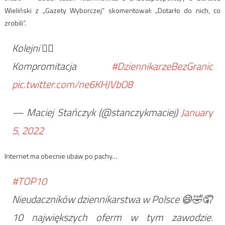
Wieliński z „Gazety Wyborczej” skomentował: „Dotarło do nich, co
zrobili”.
Kolejni 🤦‍♂️
Kompromitacja
#DziennikarzeBezGranic
pic.twitter.com/ne6KHJVbO8
— Maciej Stańczyk (@stanczykmaciej)
January
5, 2022
Internet ma obecnie ubaw po pachy…
#TOP10
Nieudaczników dziennikarstwa w Polsce 😄🤣🤦
10 największych oferm w tym zawodzie.