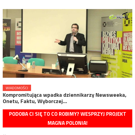
WIADOMOŚCI
Kompromitująca wpadka dziennikarzy Newsweeka,
Onetu, Faktu, Wyborczej…
PODOBA CI SIĘ TO CO ROBIMY? WESPRZYJ PROJEKT
MAGNA POLONIA!