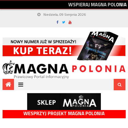
W
S
P
I
E
R
A
J
M
A
G
N
A
P
O
L
O
N
I
A
Niedziela, 09 Sierpnia 2026
WESPRZYJ PROJEKT MAGNA POLONIA