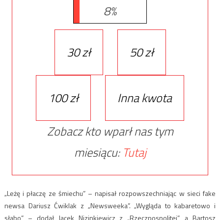
8%
30 zł
50 zł
100 zł
Inna kwota
Zobacz kto wparł nas tym
miesiącu:
Tutaj
„Leżę i płaczę ze śmiechu” – napisał rozpowszechniając w sieci fake
newsa Dariusz Ćwiklak z „Newsweeka”. „Wygląda to kabaretowo i
słabo” – dodał Jacek Nizinkiewicz z „Rzeczpospolitej”, a Bartosz