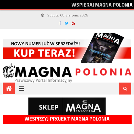
W
S
P
I
E
R
A
J
M
A
G
N
A
P
O
L
O
N
I
A
Sobota, 08 Sierpnia 2026
WESPRZYJ PROJEKT MAGNA POLONIA