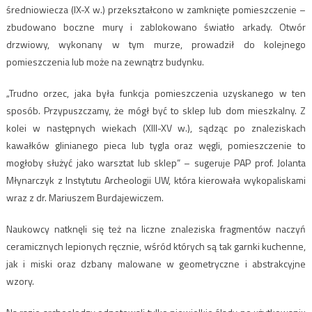
średniowiecza (IX-X w.) przekształcono w zamknięte pomieszczenie –
zbudowano boczne mury i zablokowano światło arkady. Otwór
drzwiowy, wykonany w tym murze, prowadził do kolejnego
pomieszczenia lub może na zewnątrz budynku.
„Trudno orzec, jaka była funkcja pomieszczenia uzyskanego w ten
sposób. Przypuszczamy, że mógł być to sklep lub dom mieszkalny. Z
kolei w następnych wiekach (XIII-XV w.), sądząc po znaleziskach
kawałków glinianego pieca lub tygla oraz węgli, pomieszczenie to
mogłoby służyć jako warsztat lub sklep” – sugeruje PAP prof. Jolanta
Młynarczyk z Instytutu Archeologii UW, która kierowała wykopaliskami
wraz z dr. Mariuszem Burdajewiczem.
Naukowcy natknęli się też na liczne znaleziska fragmentów naczyń
ceramicznych lepionych ręcznie, wśród których są tak garnki kuchenne,
jak i miski oraz dzbany malowane w geometryczne i abstrakcyjne
wzory.