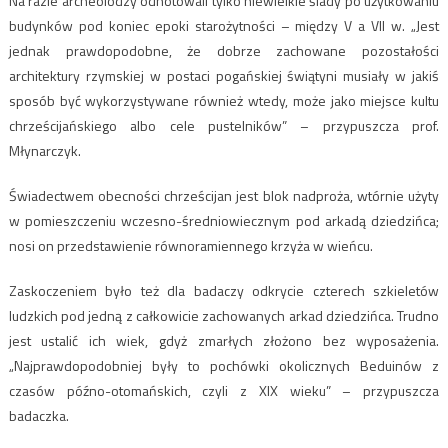
Na razie archeolodzy odnotowali tylko niewielkie ślady po użytkowaniu
budynków pod koniec epoki starożytności – między V a VII w. „Jest
jednak prawdopodobne, że dobrze zachowane pozostałości
architektury rzymskiej w postaci pogańskiej świątyni musiały w jakiś
sposób być wykorzystywane również wtedy, może jako miejsce kultu
chrześcijańskiego albo cele pustelników” – przypuszcza prof.
Młynarczyk.
Świadectwem obecności chrześcijan jest blok nadproża, wtórnie użyty
w pomieszczeniu wczesno-średniowiecznym pod arkadą dziedzińca;
nosi on przedstawienie równoramiennego krzyża w wieńcu.
Zaskoczeniem było też dla badaczy odkrycie czterech szkieletów
ludzkich pod jedną z całkowicie zachowanych arkad dziedzińca. Trudno
jest ustalić ich wiek, gdyż zmarłych złożono bez wyposażenia.
„Najprawdopodobniej były to pochówki okolicznych Beduinów z
czasów późno-otomańskich, czyli z XIX wieku” – przypuszcza
badaczka.