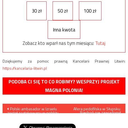
30 zł
50 zł
100 zł
Inna kwota
Zobacz kto wparł nas tym miesiącu:
Tutaj
Dziękujemy za pomoc prawną Kancelarii Prawnej Litwin:
https://kancelaria-litwin.pl
PODOBA CI SIĘ TO CO ROBIMY? WESPRZYJ PROJEKT
MAGNA POLONIA!
Nawigacja
Polski ambasador w Izraelu
Afera pedofilska w Słupsku:
„Biedroń nie zawiadomił
został zaatakowany w pobliżu
śledczych”
wpisu
budynku ambasady w Tel
Awiwie