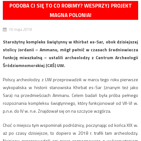
PODOBA CI SIĘ TO CO ROBIMY? WESPRZYJ PROJEKT
MAGNA POLONIA!
15 maja 2019
Starożytny kompleks świątynny w Khirbat es-Sar, obok dzisiejszej
stolicy Jordanii – Ammanu, mógł pełnić w czasach średniowiecza
funkcję mieszkalną – ustalili archeolodzy z Centrum Archeologii
Śródziemnomorskiej (CAŚ) UW.
Polscy archeolodzy z UW przeprowadzili w marcu tego roku pierwsze
wykopaliska w historii stanowiska Khirbat es-Sar (znanym też jako
Sara) na przedmieściach Ammanu. Celem badań była próba pełnego
rozpoznania kompleksu świątynnego, który funkcjonował od VII-VI w.
p.n.e. do IV w. n.e. Znajdował się on na szczycie wzgórza.
Choć o miejscu tym wspominali podróżnicy, poczynając od końca XIX w.
aż po czasy dzisiejsze, to dopiero w 2018 r. trafili tam archeolodzy.
Najpierw przeprowadzili oni prace rozpoznawcze z wykorzystaniem