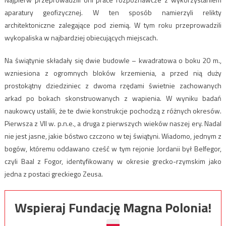
aparatury geofizycznej. W ten sposób namierzyli relikty
architektoniczne zalegające pod ziemią. W tym roku przeprowadzili
wykopaliska w najbardziej obiecujących miejscach.
Na świątynie składały się dwie budowle – kwadratowa o boku 20 m.,
wzniesiona z ogromnych bloków krzemienia, a przed nią duży
prostokątny dziedziniec z dwoma rzędami świetnie zachowanych
arkad po bokach skonstruowanych z wapienia. W wyniku badań
naukowcy ustalili, że te dwie konstrukcje pochodzą z różnych okresów.
Pierwsza z VII w. p.n.e., a druga z pierwszych wieków naszej ery. Nadal
nie jest jasne, jakie bóstwo czczono w tej świątyni. Wiadomo, jednym z
bogów, któremu oddawano cześć w tym rejonie Jordanii był Belfegor,
czyli Baal z Fogor, identyfikowany w okresie grecko-rzymskim jako
jedna z postaci greckiego Zeusa.
Wspieraj Fundację Magna Polonia!