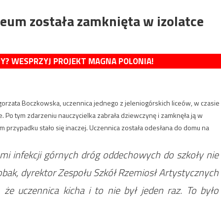
iceum została zamknięta w izolatce
MY? WESPRZYJ PROJEKT MAGNA POLONIA!
orzata Boczkowska, uczennica jednego z jeleniogórskich liceów, w czasie
nie. Po tym zdarzeniu nauczycielka zabrała dziewczynę i zamknęła ją w
 tym przypadku stało się inaczej. Uczennica została odesłana do domu na
i infekcji górnych dróg oddechowych do szkoły nie
ak, dyrektor Zespołu Szkół Rzemiosł Artystycznych
, że uczennica kicha i to nie był jeden raz. To było