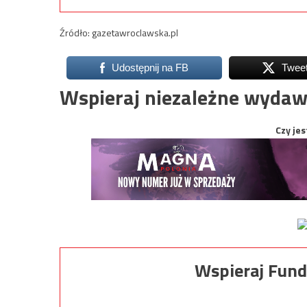
Źródło: gazetawroclawska.pl
Udostępnij na FB
Twee
Wspieraj niezależne wydaw
Czy jes
Wspieraj Fund