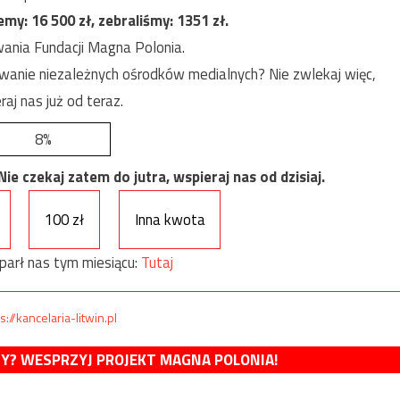
jemy:
16 500
zł, zebraliśmy:
1351
zł.
ania Fundacji Magna Polonia.
anie niezależnych ośrodków medialnych? Nie zwlekaj więc,
raj nas już od teraz.
8%
e czekaj zatem do jutra, wspieraj nas od dzisiaj.
100 zł
Inna kwota
parł nas tym miesiącu:
Tutaj
s://kancelaria-litwin.pl
MY? WESPRZYJ PROJEKT MAGNA POLONIA!