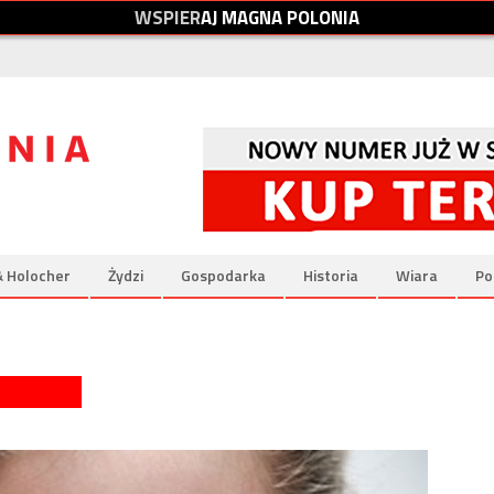
W
S
P
I
E
R
A
J
M
A
G
N
A
P
O
L
O
N
I
A
& Holocher
Żydzi
Gospodarka
Historia
Wiara
Po