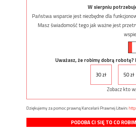
W sierpniu potrzebu
Państwa wsparcie jest niezbędne dla funkcjonow
Masz świadomość tego jak ważne jest przetrw
wspie
Uważasz, że robimy dobrą robotę? Ni
30 zł
50 zł
Zobacz kto w
Dziękujemy za pomoc prawną Kancelarii Prawnej Litwin:
http
PODOBA CI SIĘ TO CO ROBI