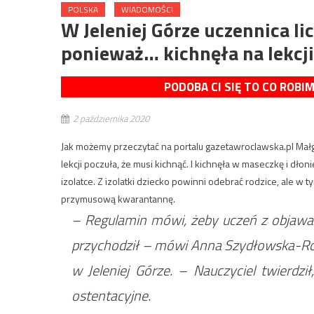
POLSKA
WIADOMOŚCI
W Jeleniej Górze uczennica l
ponieważ… kichnęła na lekcji
PODOBA CI SIĘ TO CO ROBI
2 października 2020
Jak możemy przeczytać na portalu gazetawroclawska.pl Małg
lekcji poczuła, że musi kichnąć. I kichnęła w maseczkę i dło
izolatce. Z izolatki dziecko powinni odebrać rodzice, ale w
przymusową kwarantannę.
– Regulamin mówi, żeby uczeń z objawam
przychodził – mówi Anna Szydłowska-Rob
w Jeleniej Górze. – Nauczyciel twierdził
ostentacyjne.