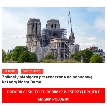
EUROPA
WIADOMOŚCI
Zniknęły pieniądze przeznaczone na odbudowę
katedry Notre Dame
PODOBA CI SIĘ TO CO ROBIMY? WESPRZYJ PROJEKT
MAGNA POLONIA!