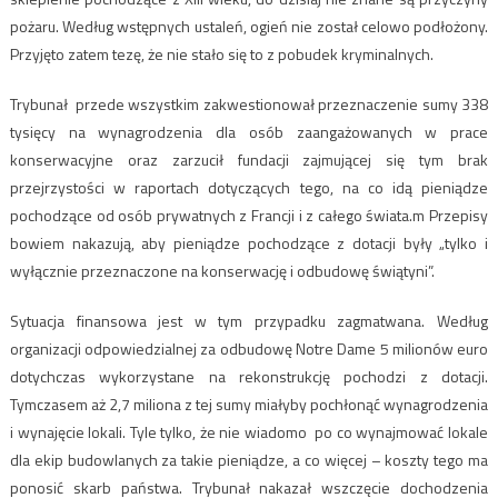
pożaru. Według wstępnych ustaleń, ogień nie został celowo podłożony.
Przyjęto zatem tezę, że nie stało się to z pobudek kryminalnych.
Trybunał przede wszystkim zakwestionował przeznaczenie sumy 338
tysięcy na wynagrodzenia dla osób zaangażowanych w prace
konserwacyjne oraz zarzucił fundacji zajmującej się tym brak
przejrzystości w raportach dotyczących tego, na co idą pieniądze
pochodzące od osób prywatnych z Francji i z całego świata.m Przepisy
bowiem nakazują, aby pieniądze pochodzące z dotacji były „tylko i
wyłącznie przeznaczone na konserwację i odbudowę świątyni”.
Sytuacja finansowa jest w tym przypadku zagmatwana. Według
organizacji odpowiedzialnej za odbudowę Notre Dame 5 milionów euro
dotychczas wykorzystane na rekonstrukcję pochodzi z dotacji.
Tymczasem aż 2,7 miliona z tej sumy miałyby pochłonąć wynagrodzenia
i wynajęcie lokali. Tyle tylko, że nie wiadomo po co wynajmować lokale
dla ekip budowlanych za takie pieniądze, a co więcej – koszty tego ma
ponosić skarb państwa. Trybunał nakazał wszczęcie dochodzenia