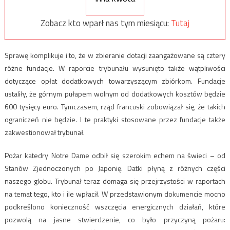
Zobacz kto wparł nas tym miesiącu:
Tutaj
Sprawę komplikuje i to, że w zbieranie dotacji zaangażowane są cztery
różne fundacje. W raporcie trybunału wysunięto także wątpliwości
dotyczące opłat dodatkowych towarzyszącym zbiórkom. Fundacje
ustaliły, że górnym pułapem wolnym od dodatkowych kosztów będzie
600 tysięcy euro. Tymczasem, rząd francuski zobowiązał się, że takich
ograniczeń nie będzie. I te praktyki stosowane przez fundacje także
zakwestionował trybunał.
Pożar katedry Notre Dame odbił się szerokim echem na świeci – od
Stanów Zjednoczonych po Japonię. Datki płyną z różnych części
naszego globu. Trybunał teraz domaga się przejrzystości w raportach
na temat tego, kto i ile wpłacił. W przedstawionym dokumencie mocno
podkreślono konieczność wszczęcia energicznych działań, które
pozwolą na jasne stwierdzenie, co było przyczyną pożaru: