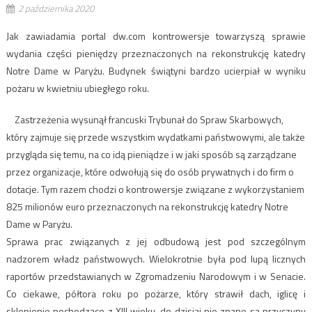
2 października 2020
Jak zawiadamia portal dw.com kontrowersje towarzyszą sprawie
wydania części pieniędzy przeznaczonych na rekonstrukcję katedry
Notre Dame w Paryżu. Budynek świątyni bardzo ucierpiał w wyniku
pożaru w kwietniu ubiegłego roku.
Zastrzeżenia wysunął francuski Trybunał do Spraw Skarbowych,
który zajmuje się przede wszystkim wydatkami państwowymi, ale także
przygląda się temu, na co idą pieniądze i w jaki sposób są zarządzane
przez organizacje, które odwołują się do osób prywatnych i do firm o
dotacje. Tym razem chodzi o kontrowersje związane z wykorzystaniem
825 milionów euro przeznaczonych na rekonstrukcję katedry Notre
Dame w Paryżu.
Sprawa prac związanych z jej odbudową jest pod szczególnym
nadzorem władz państwowych. Wielokrotnie była pod lupą licznych
raportów przedstawianych w Zgromadzeniu Narodowym i w Senacie.
Co ciekawe, półtora roku po pożarze, który strawił dach, iglicę i
sklepienie pochodzące z XIII wieku, do dzisiaj nie znane są przyczyny