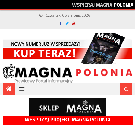
W
S
P
I
E
R
A
J
M
A
G
N
A
P
O
L
O
N
I
A
Czwartek, 06 Sierpnia 2026
WESPRZYJ PROJEKT MAGNA POLONIA