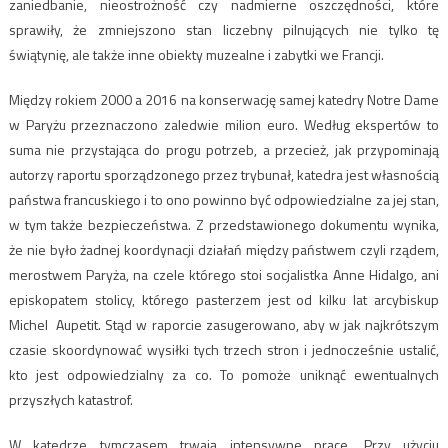
zaniedbanie, nieostrożność czy nadmierne oszczędności, które
sprawiły, że zmniejszono stan liczebny pilnujących nie tylko tę
świątynię, ale także inne obiekty muzealne i zabytki we Francji.
Między rokiem 2000 a 2016 na konserwację samej katedry Notre Dame
w Paryżu przeznaczono zaledwie milion euro. Według ekspertów to
suma nie przystająca do progu potrzeb, a przecież, jak przypominają
autorzy raportu sporządzonego przez trybunał, katedra jest własnością
państwa francuskiego i to ono powinno być odpowiedzialne za jej stan,
w tym także bezpieczeństwa. Z przedstawionego dokumentu wynika,
że nie było żadnej koordynacji działań między państwem czyli rządem,
merostwem Paryża, na czele którego stoi socjalistka Anne Hidalgo, ani
episkopatem stolicy, którego pasterzem jest od kilku lat arcybiskup
Michel Aupetit. Stąd w raporcie zasugerowano, aby w jak najkrótszym
czasie skoordynować wysiłki tych trzech stron i jednocześnie ustalić,
kto jest odpowiedzialny za co. To pomoże uniknąć ewentualnych
przyszłych katastrof.
W katedrze tymczasem trwają intensywne prace. Przy użyciu