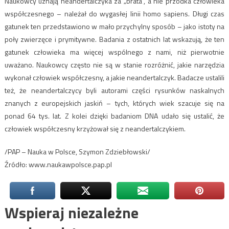
Naukowcy uznają neandertalczyka za „brata”, a nie przodka człowieka
współczesnego – należał do wygasłej linii homo sapiens. Długi czas
gatunek ten przedstawiono w mało przychylny sposób – jako istoty na
poły zwierzęce i prymitywne. Badania z ostatnich lat wskazują, że ten
gatunek człowieka ma więcej wspólnego z nami, niż pierwotnie
uważano. Naukowcy często nie są w stanie rozróżnić, jakie narzędzia
wykonał człowiek współczesny, a jakie neandertalczyk. Badacze ustalili
też, że neandertalczycy byli autorami części rysunków naskalnych
znanych z europejskich jaskiń – tych, których wiek szacuje się na
ponad 64 tys. lat. Z kolei dzięki badaniom DNA udało się ustalić, że
człowiek współczesny krzyżował się z neandertalczykiem.
/PAP – Nauka w Polsce, Szymon Zdziebłowski/
Źródło: www.naukawpolsce.pap.pl
Wspieraj niezależne