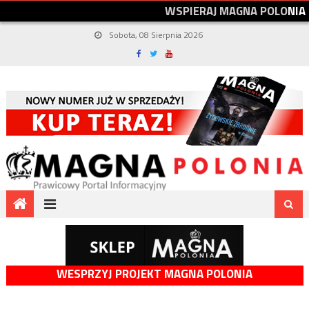
W
S
P
I
E
R
A
J
M
A
G
N
A
P
O
L
O
N
I
A
Sobota, 08 Sierpnia 2026
WESPRZYJ PROJEKT MAGNA POLONIA