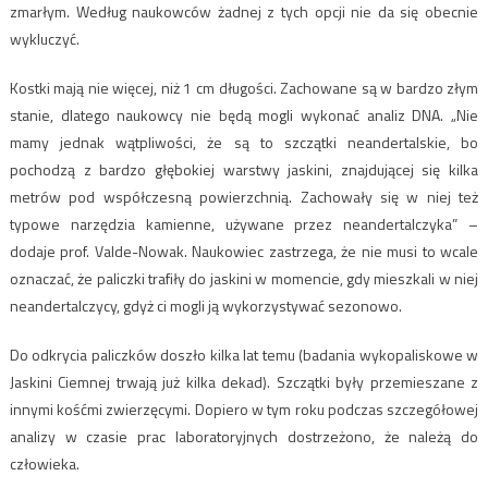
zmarłym. Według naukowców żadnej z tych opcji nie da się obecnie
wykluczyć.
Kostki mają nie więcej, niż 1 cm długości. Zachowane są w bardzo złym
stanie, dlatego naukowcy nie będą mogli wykonać analiz DNA. „Nie
mamy jednak wątpliwości, że są to szczątki neandertalskie, bo
pochodzą z bardzo głębokiej warstwy jaskini, znajdującej się kilka
metrów pod współczesną powierzchnią. Zachowały się w niej też
typowe narzędzia kamienne, używane przez neandertalczyka” –
dodaje prof. Valde-Nowak. Naukowiec zastrzega, że nie musi to wcale
oznaczać, że paliczki trafiły do jaskini w momencie, gdy mieszkali w niej
neandertalczycy, gdyż ci mogli ją wykorzystywać sezonowo.
Do odkrycia paliczków doszło kilka lat temu (badania wykopaliskowe w
Jaskini Ciemnej trwają już kilka dekad). Szczątki były przemieszane z
innymi kośćmi zwierzęcymi. Dopiero w tym roku podczas szczegółowej
analizy w czasie prac laboratoryjnych dostrzeżono, że należą do
człowieka.