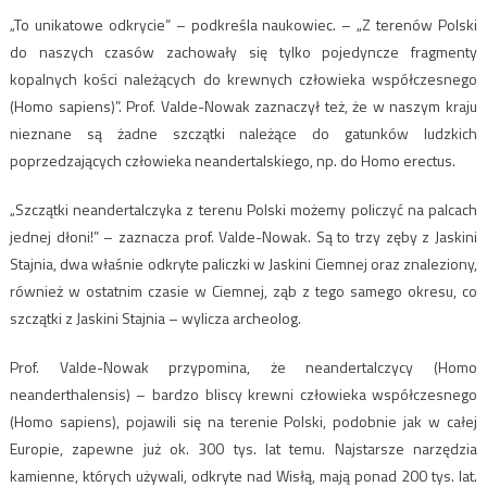
„To unikatowe odkrycie” – podkreśla naukowiec. – „Z terenów Polski
do naszych czasów zachowały się tylko pojedyncze fragmenty
kopalnych kości należących do krewnych człowieka współczesnego
(Homo sapiens)”. Prof. Valde-Nowak zaznaczył też, że w naszym kraju
nieznane są żadne szczątki należące do gatunków ludzkich
poprzedzających człowieka neandertalskiego, np. do Homo erectus.
„Szczątki neandertalczyka z terenu Polski możemy policzyć na palcach
jednej dłoni!” – zaznacza prof. Valde-Nowak. Są to trzy zęby z Jaskini
Stajnia, dwa właśnie odkryte paliczki w Jaskini Ciemnej oraz znaleziony,
również w ostatnim czasie w Ciemnej, ząb z tego samego okresu, co
szczątki z Jaskini Stajnia – wylicza archeolog.
Prof. Valde-Nowak przypomina, że neandertalczycy (Homo
neanderthalensis) – bardzo bliscy krewni człowieka współczesnego
(Homo sapiens), pojawili się na terenie Polski, podobnie jak w całej
Europie, zapewne już ok. 300 tys. lat temu. Najstarsze narzędzia
kamienne, których używali, odkryte nad Wisłą, mają ponad 200 tys. lat.