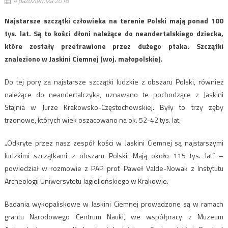
4 października 2018
Najstarsze szczątki człowieka na terenie Polski mają ponad 100
tys. lat. Są to kości dłoni należące do neandertalskiego dziecka,
które zostały przetrawione przez dużego ptaka. Szczątki
znaleziono w Jaskini Ciemnej (woj. małopolskie).
Do tej pory za najstarsze szczątki ludzkie z obszaru Polski, również
należące do neandertalczyka, uznawano te pochodzące z Jaskini
Stajnia w Jurze Krakowsko-Częstochowskiej. Były to trzy zęby
trzonowe, których wiek oszacowano na ok. 52-42 tys. lat.
„Odkryte przez nasz zespół kości w Jaskini Ciemnej są najstarszymi
ludzkimi szczątkami z obszaru Polski. Mają około 115 tys. lat” –
powiedział w rozmowie z PAP prof. Paweł Valde-Nowak z Instytutu
Archeologii Uniwersytetu Jagiellońskiego w Krakowie.
Badania wykopaliskowe w Jaskini Ciemnej prowadzone są w ramach
grantu Narodowego Centrum Nauki, we współpracy z Muzeum