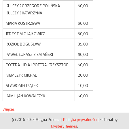
KULCZYK GRZEGORZ POLIŃSKA i
50,00
KULCZYK KATARZYNA
MARIA KOSTRZEWA
50,00
JERZY T MICHAJŁOWICZ
50,00
KOZIOŁ BOGUSŁAW
35,00
PAWEŁ ŁUKASZ ZIEMIAŃSKI
50,00
POTERA LIDIA i POTERA KRZYSZTOF
50,00
NIEMCZYK MICHAŁ
20,00
SŁAWOMIR PIĄTEK
10,00
KAMIL JAN KOWALCZYK
50,00
Więcej...
(c) 2016-2023 Magna Polonia
|
Polityka prywatności
|
Editorial by
MysteryThemes
.