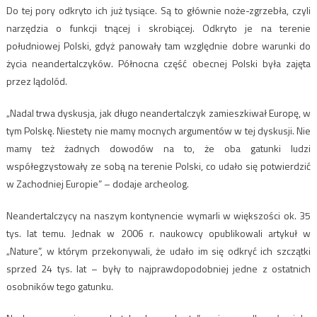
Do tej pory odkryto ich już tysiące. Są to głównie noże-zgrzebła, czyli
narzędzia o funkcji tnącej i skrobiącej. Odkryto je na terenie
południowej Polski, gdyż panowały tam względnie dobre warunki do
życia neandertalczyków. Północna część obecnej Polski była zajęta
przez lądolód.
„Nadal trwa dyskusja, jak długo neandertalczyk zamieszkiwał Europę, w
tym Polskę. Niestety nie mamy mocnych argumentów w tej dyskusji. Nie
mamy też żadnych dowodów na to, że oba gatunki ludzi
współegzystowały ze sobą na terenie Polski, co udało się potwierdzić
w Zachodniej Europie” – dodaje archeolog.
Neandertalczycy na naszym kontynencie wymarli w większości ok. 35
tys. lat temu. Jednak w 2006 r. naukowcy opublikowali artykuł w
„Nature”, w którym przekonywali, że udało im się odkryć ich szczątki
sprzed 24 tys. lat – były to najprawdopodobniej jedne z ostatnich
osobników tego gatunku.