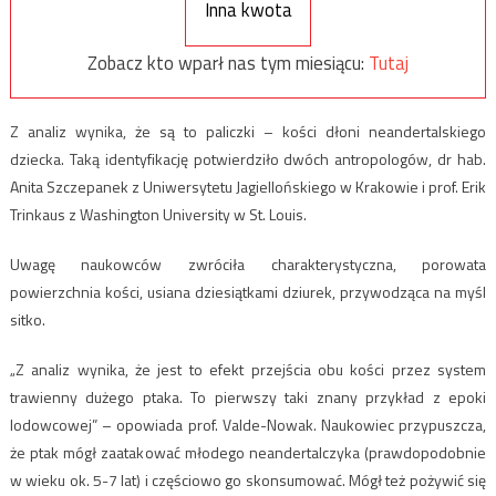
Inna kwota
Zobacz kto wparł nas tym miesiącu:
Tutaj
Z analiz wynika, że są to paliczki – kości dłoni neandertalskiego
dziecka. Taką identyfikację potwierdziło dwóch antropologów, dr hab.
Anita Szczepanek z Uniwersytetu Jagiellońskiego w Krakowie i prof. Erik
Trinkaus z Washington University w St. Louis.
Uwagę naukowców zwróciła charakterystyczna, porowata
powierzchnia kości, usiana dziesiątkami dziurek, przywodząca na myśl
sitko.
„Z analiz wynika, że jest to efekt przejścia obu kości przez system
trawienny dużego ptaka. To pierwszy taki znany przykład z epoki
lodowcowej” – opowiada prof. Valde-Nowak. Naukowiec przypuszcza,
że ptak mógł zaatakować młodego neandertalczyka (prawdopodobnie
w wieku ok. 5-7 lat) i częściowo go skonsumować. Mógł też pożywić się