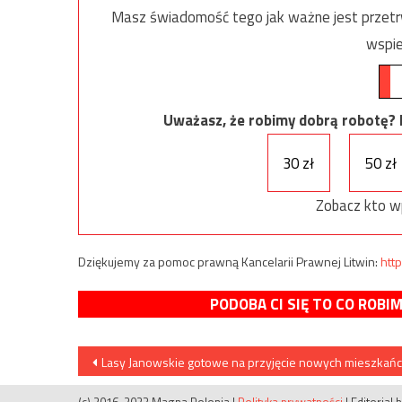
Masz świadomość tego jak ważne jest przetrw
wspie
Uważasz, że robimy dobrą robotę? Ni
30 zł
50 zł
Zobacz kto w
Dziękujemy za pomoc prawną Kancelarii Prawnej Litwin:
http
PODOBA CI SIĘ TO CO ROBI
Nawigacja
Lasy Janowskie gotowe na przyjęcie nowych mieszkań
wpisu