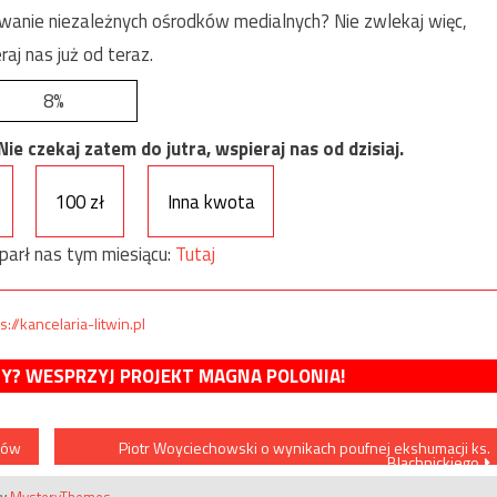
anie niezależnych ośrodków medialnych? Nie zwlekaj więc,
raj nas już od teraz.
8%
e czekaj zatem do jutra, wspieraj nas od dzisiaj.
100 zł
Inna kwota
parł nas tym miesiącu:
Tutaj
s://kancelaria-litwin.pl
MY? WESPRZYJ PROJEKT MAGNA POLONIA!
ców
Piotr Woyciechowski o wynikach poufnej ekshumacji ks.
Blachnickiego