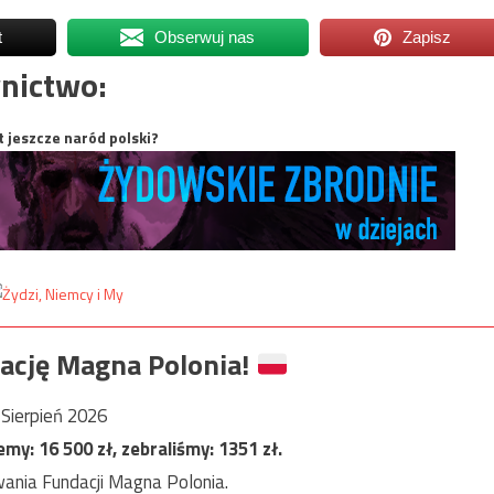
t
Obserwuj nas
Zapisz
nictwo:
t jeszcze naród polski?
ację Magna Polonia!
Sierpień 2026
jemy:
16 500
zł, zebraliśmy:
1351
zł.
ania Fundacji Magna Polonia.