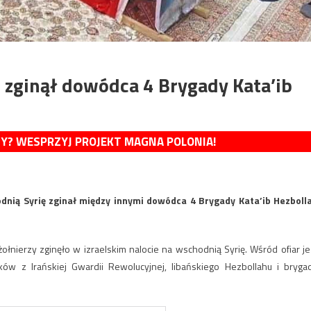
 zginął dowódca 4 Brygady Kata’ib
MY? WESPRZYJ PROJEKT MAGNA POLONIA!
dnią Syrię zginał między innymi dowódca 4 Brygady Kata’ib Hezboll
ołnierzy zginęło w izraelskim nalocie na wschodnią Syrię. Wśród ofiar je
ków z Irańskiej Gwardii Rewolucyjnej, libańskiego Hezbollahu i bryga