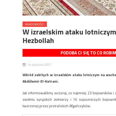
WIADOMOŚCI
W izraelskim ataku lotniczym
Hezbollah
PODOBA CI SIĘ TO CO ROBI
14 stycznia 2021
Wśród zabitych w izraelskim ataku lotniczym na wscho
Abdülemir El-Katrani.
Jak informowaliśmy wczoraj, co najmniej 23 bojowników i ż
siedmiu syryjskich żołnierzy i 16 sojuszniczych bojowni
tworzonej przez proirańskich Afgańczyków.