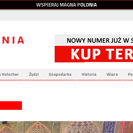
W
S
P
I
E
R
A
J
M
A
G
N
A
P
O
L
O
N
I
A
& Holocher
Żydzi
Gospodarka
Historia
Wiara
Po