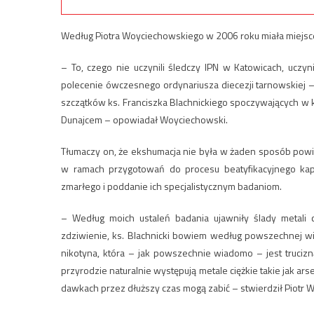
Według Piotra Woyciechowskiego w 2006 roku miała miejsce 
– To, czego nie uczynili śledczy IPN w Katowicach, uczy
polecenie ówczesnego ordynariusza diecezji tarnowskiej
szczątków ks. Franciszka Blachnickiego spoczywających w 
Dunajcem – opowiadał Woyciechowski.
Tłumaczy on, że ekshumacja nie była w żaden sposób pow
w ramach przygotowań do procesu beatyfikacyjnego kap
zmarłego i poddanie ich specjalistycznym badaniom.
– Według moich ustaleń badania ujawniły ślady metali 
zdziwienie, ks. Blachnicki bowiem według powszechnej wied
nikotyna, która – jak powszechnie wiadomo – jest trucizn
przyrodzie naturalnie występują metale ciężkie takie jak a
dawkach przez dłuższy czas mogą zabić – stwierdził Piotr 