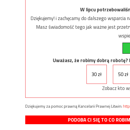
W lipcu potrzebowaliś
Dziękujemy! i zachęcamy do dalszego wsparcia na
Masz świadomość tego jak ważne jest przetrw
wspie
Uważasz, że robimy dobrą robotę? Ni
30 zł
50 zł
Zobacz kto w
Dziękujemy za pomoc prawną Kancelarii Prawnej Litwin:
http
PODOBA CI SIĘ TO CO ROBI