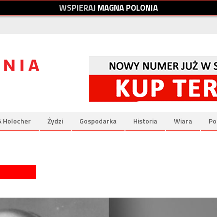
W
S
P
I
E
R
A
J
M
A
G
N
A
P
O
L
O
N
I
A
& Holocher
Żydzi
Gospodarka
Historia
Wiara
Po