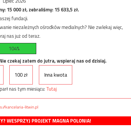
Lipiec 2026
my:
15 000
zł, zebraliśmy:
15 633,5
zł.
szej fundacji.
anie niezależnych ośrodków medialnych? Nie zwlekaj więc,
raj nas już od teraz.
104%
e czekaj zatem do jutra, wspieraj nas od dzisiaj.
100 zł
Inna kwota
parł nas tym miesiącu:
Tutaj
s://kancelaria-litwin.pl
MY? WESPRZYJ PROJEKT MAGNA POLONIA!