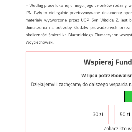
– Według prasy lokalnej u niego, jego członków rodziny, 
IPN. Były to nielegalnie przetrzymywane dokumenty ope
materiały wytworzone przez UOP. Syn Witolda Z. jest b
tłumaczenia na potrzeby śledztw prowadzonych przez p
okoliczności śmierci ks. Blachnickiego. Tłumaczył on ws
Woyciechowski.
Wspieraj Fund
W lipcu potrzebowaliś
Dziękujemy! i zachęcamy do dalszego wsparcia na
30 zł
50 zł
Zobacz kto w