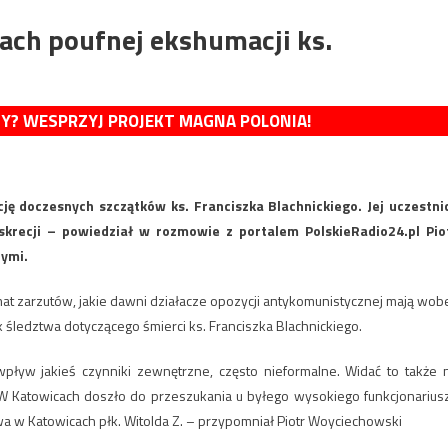
ach poufnej ekshumacji ks.
MY? WESPRZYJ PROJEKT MAGNA POLONIA!
 doczesnych szczątków ks. Franciszka Blachnickiego. Jej uczestni
skrecji – powiedział w rozmowie z portalem PolskieRadio24.pl Pio
nymi.
at zarzutów, jakie dawni działacze opozycji antykomunistycznej mają wob
 śledztwa dotyczącego śmierci ks. Franciszka Blachnickiego.
ływ jakieś czynniki zewnętrzne, często nieformalne. Widać to także 
o. W Katowicach doszło do przeszukania u byłego wysokiego funkcjonarius
a w Katowicach płk. Witolda Z. – przypomniał Piotr Woyciechowski