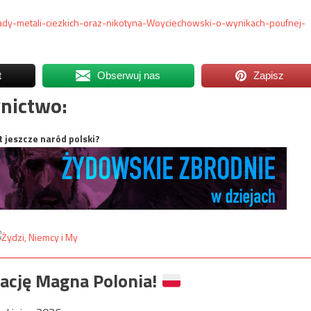
lady-metali-ciezkich-oraz-nikotyna-Woyciechowski-o-wynikach-poufnej-
t
Obserwuj nas
Zapisz
nictwo:
t jeszcze naród polski?
ację Magna Polonia!