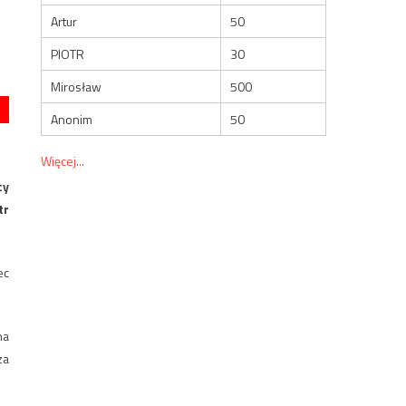
Artur
50
PIOTR
30
Mirosław
500
Anonim
50
Więcej...
cy
tr
ec
na
za