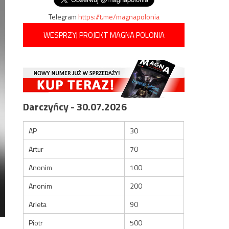
Telegram
https://t.me/magnapolonia
WESPRZYJ PROJEKT MAGNA POLONIA
Darczyńcy - 30.07.2026
AP
30
Artur
70
Anonim
100
Anonim
200
Arleta
90
Piotr
500