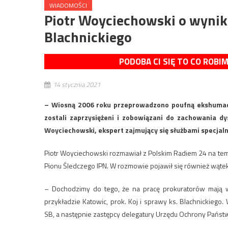
WIADOMOŚCI
Piotr Woyciechowski o wynik
Blachnickiego
PODOBA CI SIĘ TO CO ROBI
14 stycznia 2021
– Wiosną 2006 roku przeprowadzono poufną ekshumację
zostali zaprzysiężeni i zobowiązani do zachowania dy
Woyciechowski, ekspert zajmujący się służbami specjal
Piotr Woyciechowski rozmawiał z Polskim Radiem 24 na tem
Pionu Śledczego IPN. W rozmowie pojawił się również wątek
– Dochodzimy do tego, że na pracę prokuratorów mają wp
przykładzie Katowic, prok. Koj i sprawy ks. Blachnickieg
SB, a następnie zastępcy delegatury Urzędu Ochrony Państw