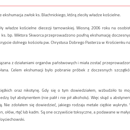
ekshumacja zwłok ks. Blachnickiego, którą zleciły władze kościelne.
niły władze kościelne diecezji tarnowskiej. Wiosną 2006 roku na osobis
 – ks. bp. Wiktora Skworca przeprowadzono poufną ekshumację doczesny
krypcie dolnego kościoła pw. Chrystusa Dobrego Pasterza w Krościenku n
iązana z działaniami organów państwowych i miała zostać przeprowadzo
łana. Celem ekshumacji było pobranie próbek z doczesnych szczątk
ciężkich oraz nikotynę. Gdy się o tym dowiedziałem, wzbudziło to mo
zy był abstynentem (nie palił i nie pił alkoholu). Więc skąd u abstynen
ą. Nie zdołałem się dowiedzieć, jakiego rodzaju metale ciężkie wykryto.
rsen, ołów, rtęć lub kadm. Są one oczywiście toksyczne, a podawane w mały
Woyciechowski.