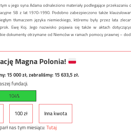
w tym u jego syna Adama odnaleziono materiały podlegające przekazaniu 
racyjne SB z lat 1970-1990. Podobno zabezpieczono także klauzulowa
iegłym tłumaczem języka niemieckiego, któremu były przez lata zleca
rok. Ewę Koj. Jego nazwisko pojawia się także w aktach dotyczący
zystkie dokumenty otrzymane od Niemców w ramach pomocy prawnej – dod
ację Magna Polonia!
my:
15 000
zł, zebraliśmy:
15 633,5
zł.
szej fundacji.
104%
100 zł
Inna kwota
parł nas tym miesiącu:
Tutaj