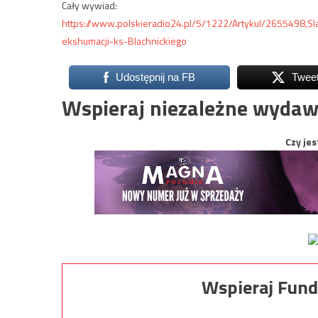
Cały wywiad:
https://www.polskieradio24.pl/5/1222/Artykul/2655498,S
ekshumacji-ks-Blachnickiego
Udostępnij na FB
Twee
Wspieraj niezależne wydaw
Czy jes
Wspieraj Fund