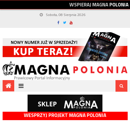
W
S
P
I
E
R
A
J
M
A
G
N
A
P
O
L
O
N
I
A
Sobota, 08 Sierpnia 2026
WESPRZYJ PROJEKT MAGNA POLONIA