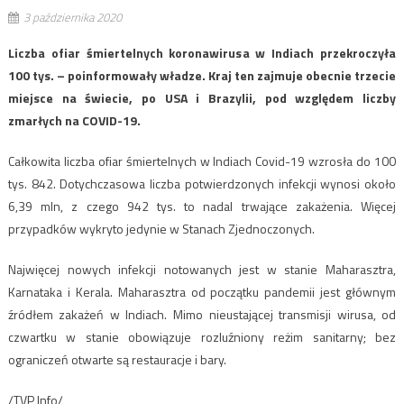
3 października 2020
Liczba ofiar śmiertelnych koronawirusa w Indiach przekroczyła
100 tys. – poinformowały władze. Kraj ten zajmuje obecnie trzecie
miejsce na świecie, po USA i Brazylii, pod względem liczby
zmarłych na COVID-19.
Całkowita liczba ofiar śmiertelnych w Indiach Covid-19 wzrosła do 100
tys. 842. Dotychczasowa liczba potwierdzonych infekcji wynosi około
6,39 mln, z czego 942 tys. to nadal trwające zakażenia. Więcej
przypadków wykryto jedynie w Stanach Zjednoczonych.
Najwięcej nowych infekcji notowanych jest w stanie Maharasztra,
Karnataka i Kerala. Maharasztra od początku pandemii jest głównym
źródłem zakażeń w Indiach. Mimo nieustającej transmisji wirusa, od
czwartku w stanie obowiązuje rozluźniony reżim sanitarny; bez
ograniczeń otwarte są restauracje i bary.
/TVP Info/