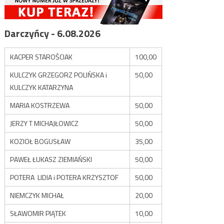
Darczyńcy - 6.08.2026
KACPER STAROŚCIAK
100,00
KULCZYK GRZEGORZ POLIŃSKA i
50,00
KULCZYK KATARZYNA
MARIA KOSTRZEWA
50,00
JERZY T MICHAJŁOWICZ
50,00
KOZIOŁ BOGUSŁAW
35,00
PAWEŁ ŁUKASZ ZIEMIAŃSKI
50,00
POTERA LIDIA i POTERA KRZYSZTOF
50,00
NIEMCZYK MICHAŁ
20,00
SŁAWOMIR PIĄTEK
10,00