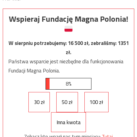
Wspieraj Fundację Magna Polonia!
W sierpniu potrzebujemy:
16 500
zł, zebraliśmy:
1351
zł.
Państwa wsparcie jest niezbędne dla funkcjonowania
Fundacji Magna Polonia.
8%
30 zł
50 zł
100 zł
Inna kwota
Zobacz kto wparł nas tym miesiącu:
Tutaj