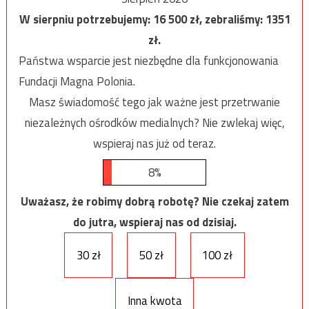
W sierpniu potrzebujemy:
16 500
zł, zebraliśmy:
1351
zł.
Państwa wsparcie jest niezbędne dla funkcjonowania
Fundacji Magna Polonia.
Masz świadomość tego jak ważne jest przetrwanie
niezależnych ośrodków medialnych? Nie zwlekaj więc,
wspieraj nas już od teraz.
8%
Uważasz, że robimy dobrą robotę? Nie czekaj zatem
do jutra, wspieraj nas od dzisiaj.
30 zł
50 zł
100 zł
Inna kwota