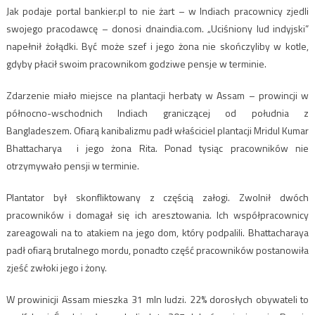
Jak podaje portal bankier.pl to nie żart – w Indiach pracownicy zjedli
swojego pracodawcę – donosi dnaindia.com. „Uciśniony lud indyjski”
napełnił żołądki. Być może szef i jego żona nie skończyliby w kotle,
gdyby płacił swoim pracownikom godziwe pensje w terminie.
Zdarzenie miało miejsce na plantacji herbaty w Assam – prowincji w
północno-wschodnich Indiach graniczącej od południa z
Bangladeszem. Ofiarą kanibalizmu padł właściciel plantacji Mridul Kumar
Bhattacharya i jego żona Rita. Ponad tysiąc pracowników nie
otrzymywało pensji w terminie.
Plantator był skonfliktowany z częścią załogi. Zwolnił dwóch
pracowników i domagał się ich aresztowania. Ich współpracownicy
zareagowali na to atakiem na jego dom, który podpalili. Bhattacharaya
padł ofiarą brutalnego mordu, ponadto część pracowników postanowiła
zjeść zwłoki jego i żony.
W prowinicji Assam mieszka 31 mln ludzi. 22% dorosłych obywateli to