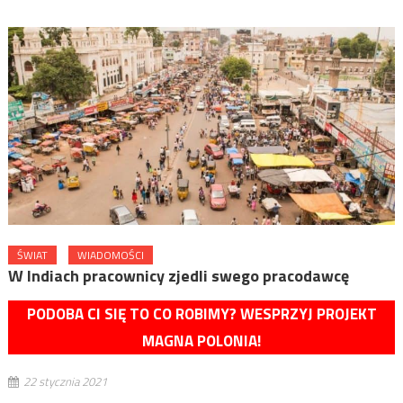
ŚWIAT
WIADOMOŚCI
W Indiach pracownicy zjedli swego pracodawcę
PODOBA CI SIĘ TO CO ROBIMY? WESPRZYJ PROJEKT
MAGNA POLONIA!
22 stycznia 2021