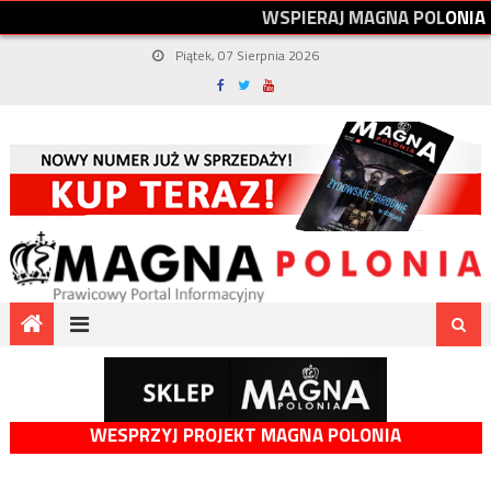
W
S
P
I
E
R
A
J
M
A
G
N
A
P
O
L
O
N
I
A
Piątek, 07 Sierpnia 2026
WESPRZYJ PROJEKT MAGNA POLONIA