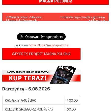
MAGNA POLONIA!
Nawigacja
Ministerstwo Zdrowia:
Holandia wprowadza godzinę
policyjną
Mamy 6.640 nowych
wpisu
przypadków zakażenia
koronawirusem, zmarło 346
osób
Telegram
https://t.me/magnapolonia
WESPRZYJ PROJEKT MAGNA POLONIA
Darczyńcy - 6.08.2026
KACPER STAROŚCIAK
100,00
KULCZYK GRZEGORZ POLIŃSKA i
50,00