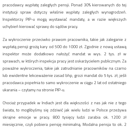
pracodawcy wypłatę zaległych pensji. Ponad 30% kierowanych do tej
instytucji spraw dotyczy właśnie wypłaty zaległych wynagrodzeń.
Inspektorzy PIP-u mogą wystawiać mandaty, a w razie większych
uchybień kierować sprawy do sądów pracy.
Za wykroczenie przeciwko prawom pracownika, takie jak zaleganie z
wypłatą pensji grożą kary od 500 do 1000 zł. Zgodnie z nową ustawą
inspektor może dodatkowo nałożyć mandat w wys. 2 tys. zł w
sprawach, w których inspekcja pracy jest oskarżycielem publicznym. Za
poważne wykroczenia, takie jak zatrudnianie pracowników na czarno
lub ewidentne lekceważenie zasad bhp, grozi mandat do 5 tys. zł, jeśli
pracodawca popełnia to samo wykroczenie w ciągu 2 lat od ostatniego
ukarania – czytamy na stronie PIP-u.
Chociaż przypadek w Indiach jest dla większości z nas jak nie z tego
świata, to moglibyśmy się zdziwić jak wielu ludzi w Polsce przeżywa
skrajne emocje w pracy. 800 tysięcy ludzi zarabia ok. 1200 zł
miesięcznie, czyli pobiera pensję minimalną. Modalna pensja to ok. 2