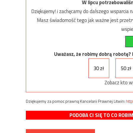
W lipcu potrzebowaliś
Dziękujemy! i zachęcamy do dalszego wsparcia na
Masz świadomość tego jak ważne jest przetrw
wspie
Uważasz, że robimy dobrą robotę? Ni
30 zł
50 zł
Zobacz kto w
Dziękujemy za pomoc prawną Kancelarii Prawnej Litwin:
http
PODOBA CI SIĘ TO CO ROBI