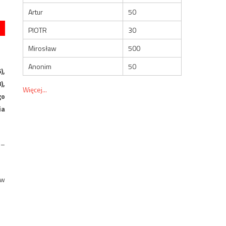
Artur
50
PIOTR
30
Mirosław
500
Anonim
50
),
),
Więcej...
go
ia
 –
 w