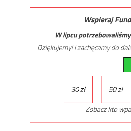
Wspieraj Fund
W lipcu potrzebowaliśmy
Dziękujemy! i zachęcamy do dals
30 zł
50 zł
Zobacz kto wpa