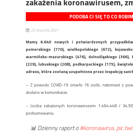
zakażenia koronawirusem, z
PODOBA CI SIĘ TO CO ROBI
22 stycznia 2021
Mamy 6.640 nowych i potwierdzonych przypadków
pomorskiego (770), wielkopolskiego (672), kujawsko
warmińsko-mazurskiego (476), dolnośląskiego (366), ł
(229), lubuskiego (208), podkarpackiego (175), święto
adresu, które zostaną uzupełnione przez inspekcję san
– Z powodu COVID-19 zmarło 76 osób, natomiast z powo
dodano w komunikacie.
– Liczba zakażonych koronawirusem: 1.464.448 / 34.9
podsumowaniu.
📊 Dzienny raport o
#koronawirus
.
pic.tw