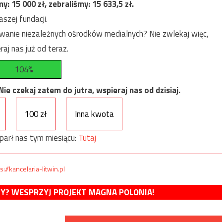
my:
15 000
zł, zebraliśmy:
15 633,5
zł.
szej fundacji.
anie niezależnych ośrodków medialnych? Nie zwlekaj więc,
raj nas już od teraz.
104%
e czekaj zatem do jutra, wspieraj nas od dzisiaj.
100 zł
Inna kwota
parł nas tym miesiącu:
Tutaj
s://kancelaria-litwin.pl
MY? WESPRZYJ PROJEKT MAGNA POLONIA!