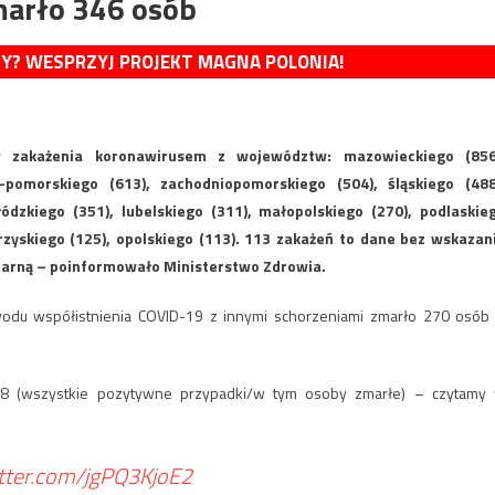
marło 346 osób
MY? WESPRZYJ PROJEKT MAGNA POLONIA!
 zakażenia koronawirusem z województw: mazowieckiego (856
-pomorskiego (613), zachodniopomorskiego (504), śląskiego (488
ódzkiego (351), lubelskiego (311), małopolskiego (270), podlaskie
krzyskiego (125), opolskiego (113). 113 zakażeń to dane bez wskazan
itarną – poinformowało Ministerstwo Zdrowia.
du współistnienia COVID-19 z innymi schorzeniami zmarło 270 osób
08 (wszystkie pozytywne przypadki/w tym osoby zmarłe) – czytamy
itter.com/jgPQ3KjoE2