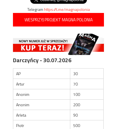
Telegram
https://t.me/magnapolonia
WESPRZYJ PROJEKT MAGNA POLONIA
Darczyńcy - 30.07.2026
AP
30
Artur
70
Anonim
100
Anonim
200
Arleta
90
Piotr
500