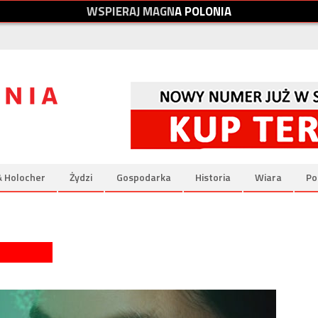
W
S
P
I
E
R
A
J
M
A
G
N
A
P
O
L
O
N
I
A
& Holocher
Żydzi
Gospodarka
Historia
Wiara
Po