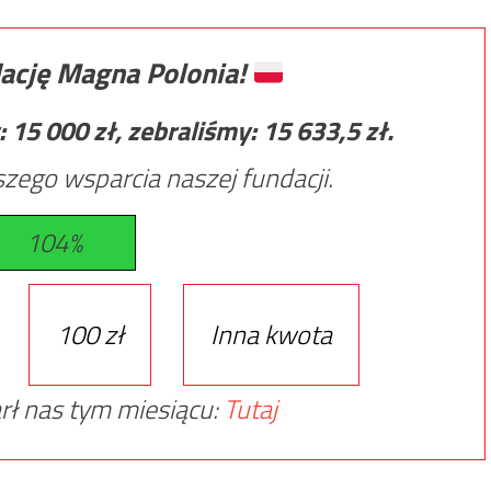
ację Magna Polonia!
:
15 000
zł, zebraliśmy:
15 633,5
zł.
zego wsparcia naszej fundacji.
104%
100 zł
Inna kwota
rł nas tym miesiącu:
Tutaj