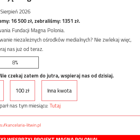
Sierpień 2026
jemy:
16 500
zł, zebraliśmy:
1351
zł.
ania Fundacji Magna Polonia.
anie niezależnych ośrodków medialnych? Nie zwlekaj więc,
raj nas już od teraz.
8%
e czekaj zatem do jutra, wspieraj nas od dzisiaj.
100 zł
Inna kwota
parł nas tym miesiącu:
Tutaj
s://kancelaria-litwin.pl
MY? WESPRZYJ PROJEKT MAGNA POLONIA!