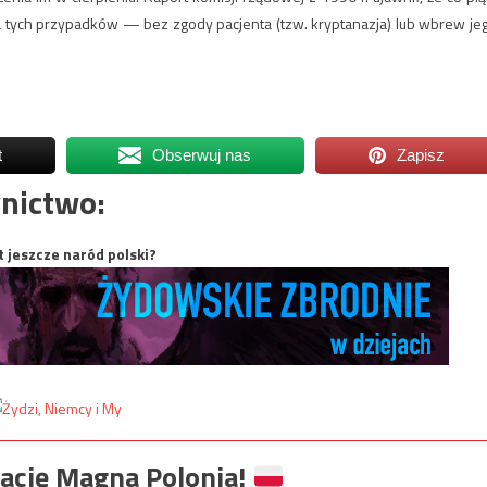
a tych przypadków — bez zgody pacjenta (tzw. kryptanazja) lub wbrew je
t
Obserwuj nas
Zapisz
nictwo:
t jeszcze naród polski?
ację Magna Polonia!