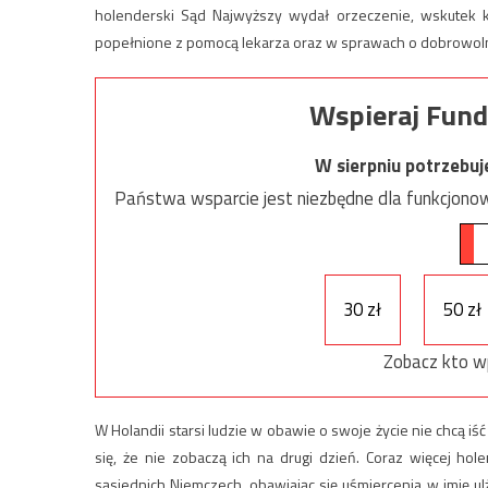
holenderski Sąd Najwyższy wydał orzeczenie, wskutek
popełnione z pomocą lekarza oraz w sprawach o dobrowolną 
Wspieraj Fund
W sierpniu potrzebu
Państwa wsparcie jest niezbędne dla funkcjonow
30 zł
50 zł
Zobacz kto w
W Holandii starsi ludzie w obawie o swoje życie nie chcą iść
się, że nie zobaczą ich na drugi dzień. Coraz więcej h
sąsiednich Niemczech, obawiając się uśmiercenia w imię ulże