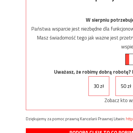
W sierpniu potrzebu
Państwa wsparcie jest niezbędne dla funkcjonow
Masz świadomość tego jak ważne jest przetrw
wspie
Uważasz, że robimy dobrą robotę? Ni
30 zł
50 zł
Zobacz kto w
Dziękujemy za pomoc prawną Kancelarii Prawnej Litwin:
http
PODOBA CI SIĘ TO CO ROBI