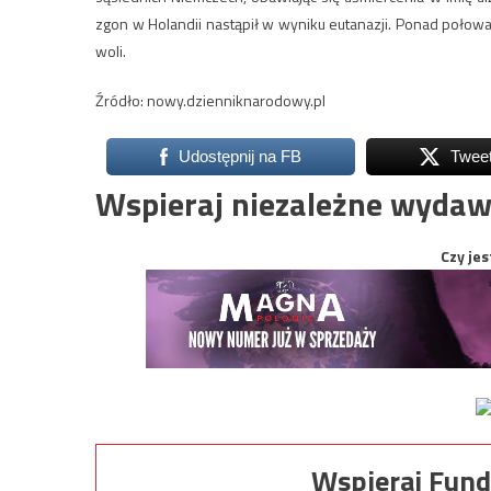
zgon w Holandii nastąpił w wyniku eutanazji. Ponad połow
woli.
Źródło: nowy.dzienniknarodowy.pl
Udostępnij na FB
Twee
Wspieraj niezależne wydaw
Czy jes
Wspieraj Fund