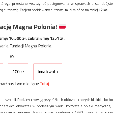
 którego przestano wszczynać postępowania w sprawach o samobójst
eutanazję. Pacjent poddawany eutanazji musi mieć co najmniej 12 lat.
ację Magna Polonia!
jemy:
16 500
zł, zebraliśmy:
1351
zł.
ania Fundacji Magna Polonia.
8%
100 zł
Inna kwota
parł nas tym miesiącu:
Tutaj
 do szpitali. Rodziny czuwają przy łóżkach obłożnie chorych bliskich, bo bo
olenderskich obywateli w podeszłym wieku korzysta z opieki medycznej
nia im w cierpieniu. Raport komisji rządowej z 1990 r. ujawnił, że co pią