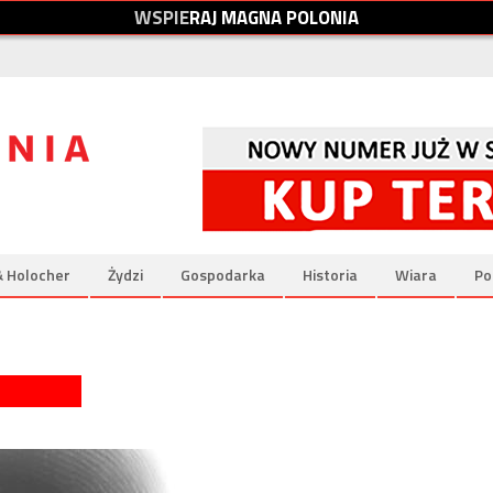
W
S
P
I
E
R
A
J
M
A
G
N
A
P
O
L
O
N
I
A
& Holocher
Żydzi
Gospodarka
Historia
Wiara
Po