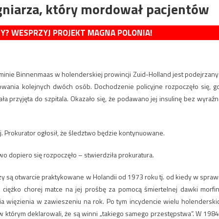
gniarza, który mordował pacjentów
MY? WESPRZYJ PROJEKT MAGNA POLONIA!
gminie Binnenmaas w holenderskiej prowincji Zuid-Holland jest podejrzany
wania kolejnych dwóch osób. Dochodzenie policyjne rozpoczęło się, g
ła przyjęta do szpitala. Okazało się, że podawano jej insulinę bez wyraźn
. Prokurator ogłosił, że śledztwo będzie kontynuowane.
wo dopiero się rozpoczęło – stwierdziła prokuratura.
 są otwarcie praktykowane w Holandii od 1973 roku tj. od kiedy w spraw
ej ciężko chorej matce na jej prośbę za pomocą śmiertelnej dawki morfin
 więzienia w zawieszeniu na rok. Po tym incydencie wielu holenderski
 w którym deklarowali, że są winni „takiego samego przestępstwa”. W 1984 