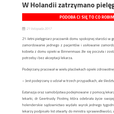
W Holandii zatrzymano pielę
PODOBA CI SIĘ TO CO ROBI
21 listopada 2017
21-letni pielęgniarz pracownik domu spokojnej starości w 
zamordowanie jednego z pacjentów i usiłowanie zamordo
kobieta z domu opieki w Binnenmaas źle się poczuła i zosta
potrzeby i bez akceptacji lekarza.
Podejrzany pracował w wielu placówkach opieki zdrowotnej
– Jest podejrzany o udział w trzech przypadkach, ale śledzt
Eutanazja oraz samobójstwa podejmowane z pomocą lekarzy
lekarki, dr Geertruidy Postmy, która odebrała życie swoj
holenderskie sądownictwo wydało wyrok jednego tygodnia
lekarzy podpisało list otwarty do ministra sprawiedliwości,