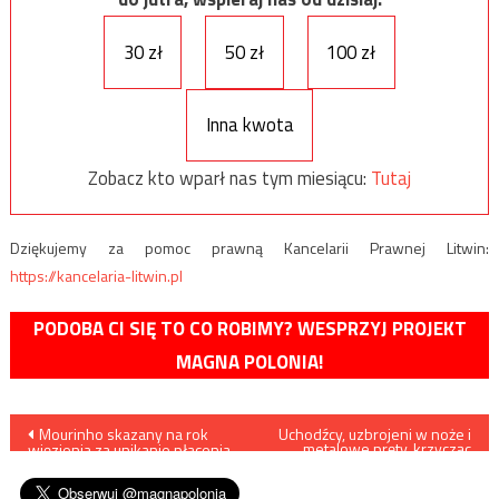
30 zł
50 zł
100 zł
Inna kwota
Zobacz kto wparł nas tym miesiącu:
Tutaj
Dziękujemy za pomoc prawną Kancelarii Prawnej Litwin:
https://kancelaria-litwin.pl
PODOBA CI SIĘ TO CO ROBIMY? WESPRZYJ PROJEKT
MAGNA POLONIA!
Nawigacja
Mourinho skazany na rok
Uchodźcy, uzbrojeni w noże i
metalowe pręty, krzycząc
więzienia za unikanie płacenia
„Allahu Akbar”, zaatakowali
wpisu
podatków
nocny klub we Frankfurcie nad
Odrą