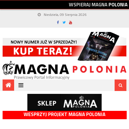
W
S
P
I
E
R
A
J
M
A
G
N
A
P
O
L
O
N
I
A
Niedziela, 09 Sierpnia 2026
WESPRZYJ PROJEKT MAGNA POLONIA