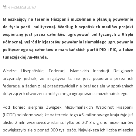
4 września 2018
Mieszkający na terenie Hiszpanii muzułmanie planują powołanie
do życia partii politycznej. Według hiszpańskich mediów projekt
wspierany jest przez członków ugrupowań politycznych z Afryki
Północnej. Wśród inicjatorów powołania islamskiego ugrupowania
politycznego są członkowie marokańskich partii PJD i PJC, a także
tunezyjskiej An-Nahda.
Władze Hiszpańskiej Federacji Islamskich Instytucji Religijnych
przyznały jednak, że inicjatywa ta nie jest popierana przez ich
federację, a żaden z jej przedstawicieli nie brał udziału w spotkaniach
dotyczących utworzenia politycznego ugrupowania muzułmańskiego.
Pod koniec sierpnia Związek Muzułmańskich Wspólnot Hiszpanii
(UCIDE) poinformował, że na terenie tego 46-milionowego kraju żyje już
blisko 2 mln wyznawców islamu. Tylko od 2013 r. grono muzułmanów
powiększyło się o ponad 300 tys. osób. Największa ich liczba mieszka