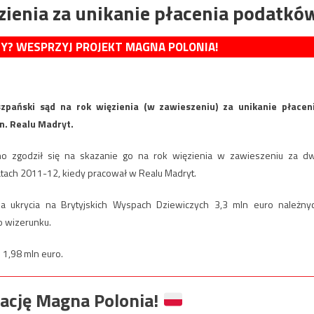
zienia za unikanie płacenia podatkó
MY? WESPRZYJ PROJEKT MAGNA POLONIA!
zpański sąd na rok więzienia (w zawieszeniu) za unikanie płacen
n. Realu Madryt.
o zgodził się na skazanie go na rok więzienia w zawieszeniu za d
atach 2011-12, kiedy pracował w Realu Madryt.
a ukrycia na Brytyjskich Wyspach Dziewiczych 3,3 mln euro należny
o wizerunku.
 1,98 mln euro.
ację Magna Polonia!