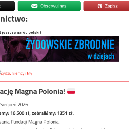
t
Obserwuj nas
Zapisz
nictwo:
t jeszcze naród polski?
ację Magna Polonia!
Sierpień 2026
jemy:
16 500
zł, zebraliśmy:
1351
zł.
ania Fundacji Magna Polonia.