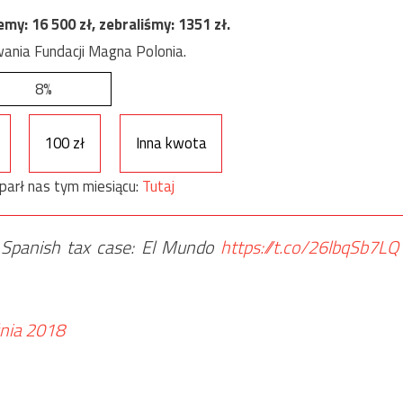
jemy:
16 500
zł, zebraliśmy:
1351
zł.
ania Fundacji Magna Polonia.
8%
100 zł
Inna kwota
parł nas tym miesiącu:
Tutaj
 Spanish tax case: El Mundo
https://t.co/26lbqSb7LQ
nia 2018