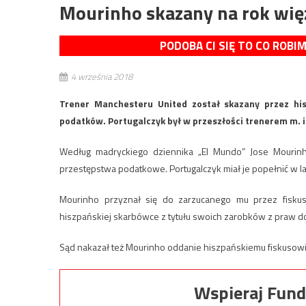
Mourinho skazany na rok wię
PODOBA CI SIĘ TO CO ROBI
4 września 2018
Trener Manchesteru United został skazany przez his
podatków. Portugalczyk był w przeszłości trenerem m. i
Według madryckiego dziennika „El Mundo” Jose Mourinh
przestępstwa podatkowe. Portugalczyk miał je popełnić w l
Mourinho przyznał się do zarzucanego mu przez fiskus
hiszpańskiej skarbówce z tytułu swoich zarobków z praw d
Sąd nakazał też Mourinho oddanie hiszpańskiemu fiskusowi
Wspieraj Fund