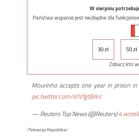
W sierpniu potrzebu
Państwa wsparcie jest niezbędne dla funkcjonow
30 zł
50 zł
Zobacz kto w
Mourinho accepts one year in prison in
pic.twitter.com/sYVfgtBArc
— Reuters Top News (@Reuters)
4 wrześ
/Telewizja Republika/