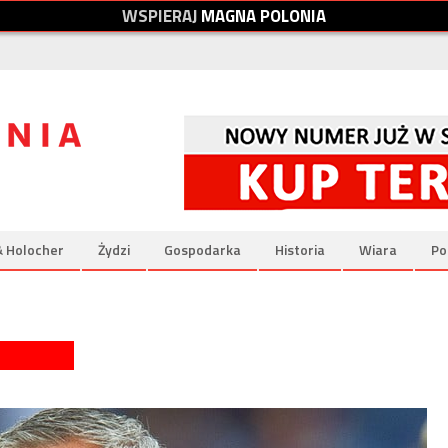
W
S
P
I
E
R
A
J
M
A
G
N
A
P
O
L
O
N
I
A
& Holocher
Żydzi
Gospodarka
Historia
Wiara
Po